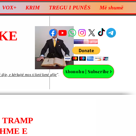
VOX+
KRIM
TREGU I PUNËS
Më shumë
KE
Abonohu | Subscribe
ije, e kërkujtë mos ti ketë kenë afije
”.
D TRAMP
SHME E