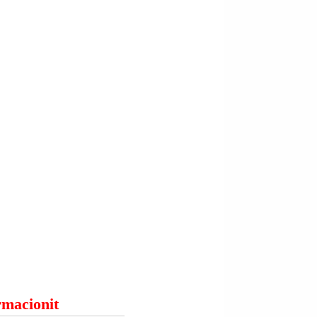
.
ormacionit