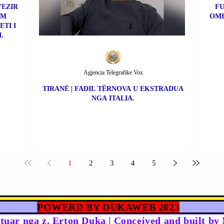
VEZIR
FU
IM
OME
TI I
.
Agjencia Telegrafike Vox
TIRANË | FADIL TËRNOVA U EKSTRADUA
NGA ITALIA.
1
2
3
4
5
POWERD BY DUKAWEB 2023
rtuar nga z. Erton Duka | Conceived and built b