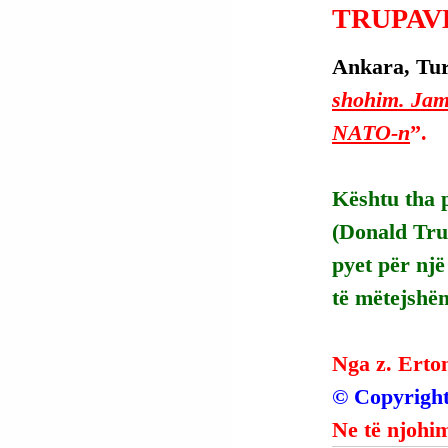
TRUPAV
Ankara, Turq
shohim. Jam
NATO-n
”.
Kështu tha 
(Donald Tru
pyet për nj
të mëtejshë
Nga z. Erto
© Copyright
Ne të njohim