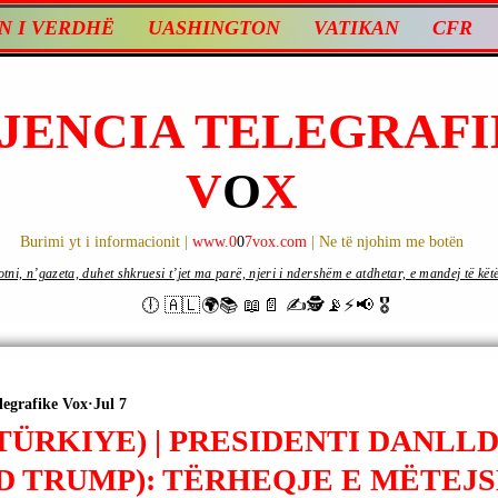
N I VERDHË
UASHINGTON
VATIKAN
CFR
JENCIA TELEGRAFI
V
O
X
Burimi yt i informacionit |
www.0
0
7vox.com
| Ne të njohim me botën
ni, n’gazeta, duhet shkruesi t’jet ma parë, njeri i ndershëm e atdhetar, e mandej të këtë d
🕕 🇦🇱🌍📚 📖📄 ✍🕵️📡⚡️📢 🎖
legrafike Vox
Jul 7
TÜRKIYE) | PRESIDENTI DANLL
D TRUMP): TËRHEQJE E MËTEJ