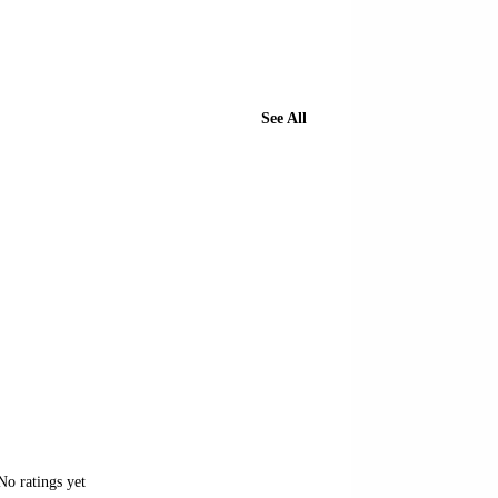
See All
of 5 stars.
No ratings yet