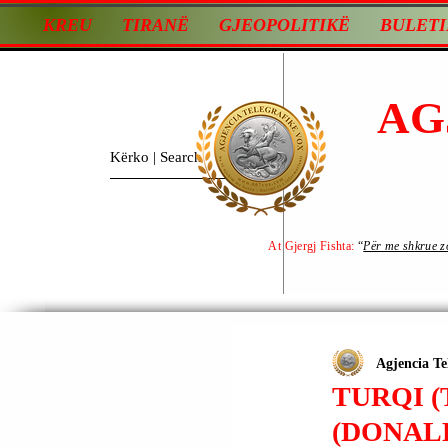
KREU
TIRANË
GJEOPOLITIKË
BULETI
AG
At Gjergj Fishta:
“
Për me shkrue zot
Agjencia Te
TURQI (
(DONAL