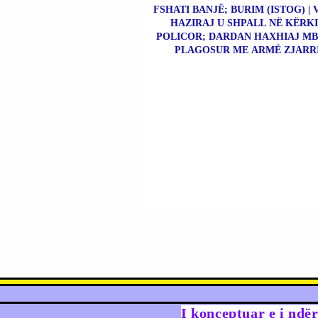
FSHATI BANJË; BURIM (ISTOG) | 
HAZIRAJ U SHPALL NË KËRK
POLICOR; DARDAN HAXHIAJ MBE
PLAGOSUR ME ARMË ZJARRI
I konceptuar e i ndë