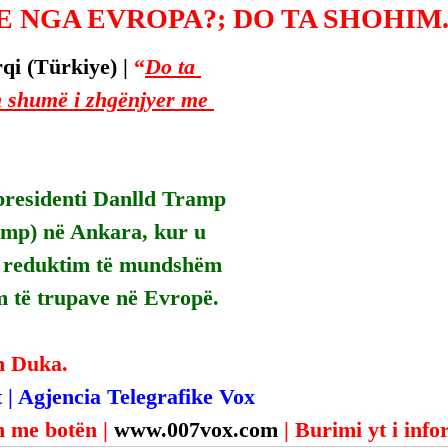
E NGA EVROPA?; DO TA SHOHIM
i (Türkiye) | 
“
Do ta 
 shumë i zhgënjyer me 
presidenti Danlld Tramp 
mp) në Ankara, kur u 
ë reduktim të mundshëm 
m të trupave në Evropë.
n Duka.
 | Agjencia Telegrafike Vox
 me botën | 
www.007vox.com
| Burimi yt i inf