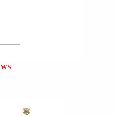
PRESIDENTI DANLLD
TRAMP (DONALD TRUMP):
PËR KRYEMINISTREN
XHORXHA (GIORGIA)
MELONI LYPET URDHËR
NDALIMI.
EWS