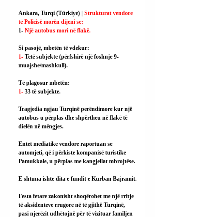
Ankara, Turqi (Türkiye) | 
Strukturat vendore 
të Policisë morën dijeni se:
1- 
Një autobus mori në flakë.
Si pasojë, mbetën të vdekur:
1- 
Tetë subjekte (përfshirë një foshnje 9-
muajshe/mashkull).
Të plagosur mbetën:
1- 
33 të subjekte.
Tragjedia ngjau Turqinë perëndimore kur një 
autobus u përplas dhe shpërtheu në flakë të 
dielën në mëngjes.
Entet mediatike vendore raportuan se 
automjeti, që i përkiste kompanisë turistike 
Pamukkale, u përplas me kangjellat mbrojtëse.
E shtuna ishte dita e fundit e Kurban Bajramit.
Festa fetare zakonisht shoqërohet me një rritje 
të aksidenteve rrugore në të gjithë Turqinë, 
pasi njerëzit udhëtojnë për të vizituar familjen 