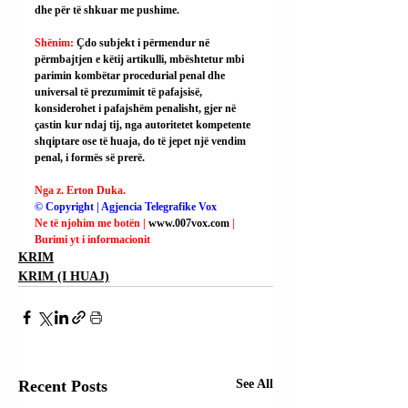
dhe për të shkuar me pushime.
Shënim: 
Çdo subjekt i përmendur në 
përmbajtjen e këtij artikulli, mbështetur mbi 
parimin kombëtar procedurial penal dhe 
universal të prezumimit të pafajsisë, 
konsiderohet i pafajshëm penalisht, gjer në 
çastin kur ndaj tij, nga autoritetet kompetente 
shqiptare ose të huaja, do të jepet një vendim 
penal, i formës së prerë.
Nga z. Erton Duka.
© Copyright | Agjencia Telegrafike Vox
Ne të njohim me botën | 
www.007vox.com
| 
Burimi yt i informacionit
KRIM
KRIM (I HUAJ)
Recent Posts
See All