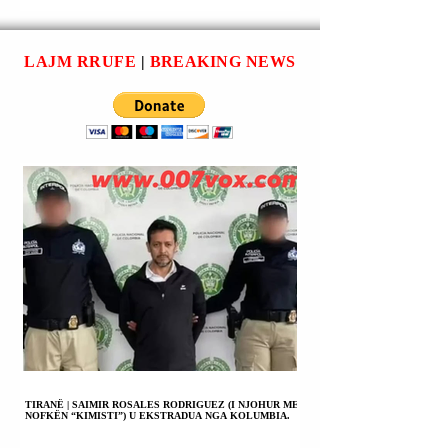
dhe Qipro, dhe tha se
për të arritur një rezul
Ankaraja nuk do të
pozitiv, gjatë një bised
mbetet indiferente
telefonike m
LAJM RRUFE
|
BREAKING NEWS
TIRANË | SAIMIR ROSALES RODRIGUEZ (I NJOHUR ME
NOFKËN “KIMISTI”) U EKSTRADUA NGA KOLUMBIA.