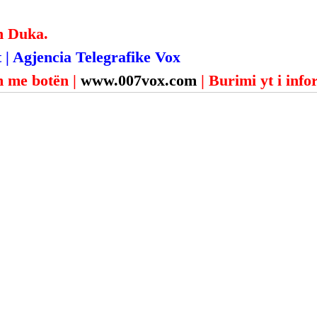
n Duka.
 | Agjencia Telegrafike Vox
 me botën | 
www.007vox.com
| Burimi yt i inf