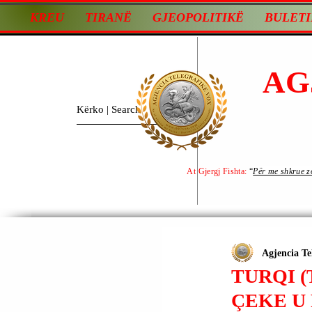
KREU
TIRANË
GJEOPOLITIKË
BULETI
AG
At Gjergj Fishta:
“
Për me shkrue zot
Agjencia Te
TURQI (
ÇEKE U