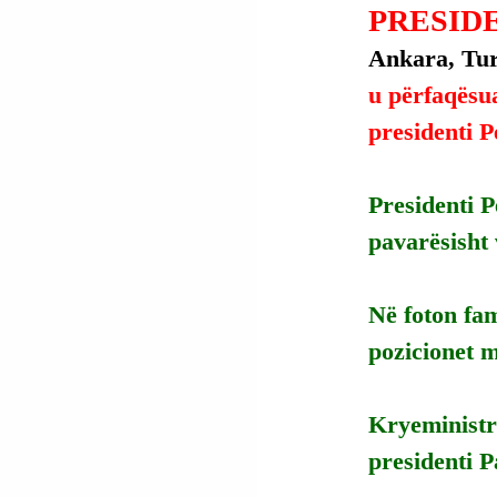
PRESID
Ankara, Turq
u përfaqësu
presidenti P
Presidenti P
pavarësisht 
Në foton fam
pozicionet m
Kryeministr
presidenti 