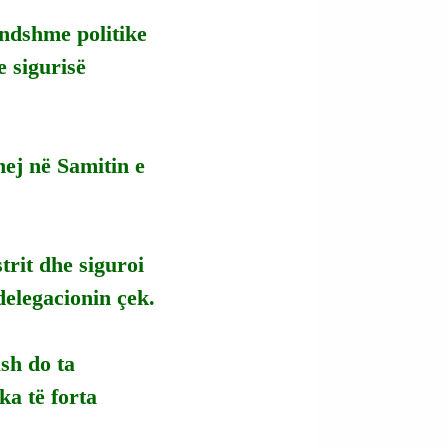
ndshme politike 
 sigurisë 
hej në Samitin e 
trit dhe siguroi 
 delegacionin çek.
sh do ta 
a të forta 