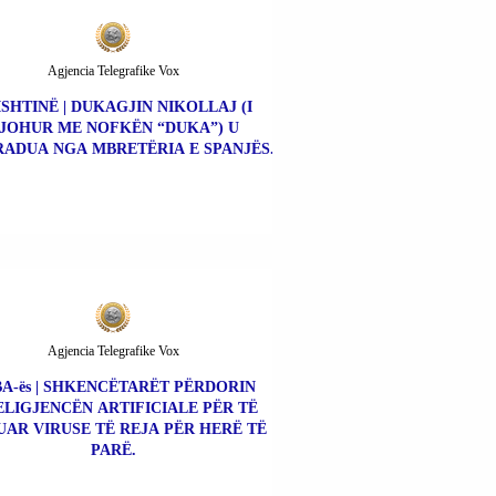
Agjencia Telegrafike Vox
ISHTINË | DUKAGJIN NIKOLLAJ (I
JOHUR ME NOFKËN “DUKA”) U
ADUA NGA MBRETËRIA E SPANJËS.
Agjencia Telegrafike Vox
A-ës | SHKENCËTARËT PËRDORIN
ELIGJENCËN ARTIFICIALE PËR TË
UAR VIRUSE TË REJA PËR HERË TË
PARË.