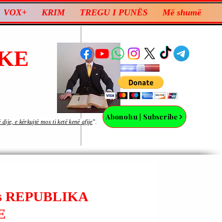
VOX+
KRIM
TREGU I PUNËS
Më shumë
KE
Abonohu | Subscribe
ije, e kërkujtë mos ti ketë kenë afije
”.
-s REPUBLIKA
E