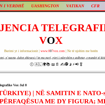
N I VERDHË
UASHINGTON
VATIKAN
CFR
JENCIA TELEGRAFI
V
O
X
Burimi yt i informacionit |
www.0
0
7vox.com
| Ne të njohim me botën
ni, n’gazeta, duhet shkruesi t’jet ma parë, njeri i ndershëm e atdhetar, e mandej të këtë d
🕕 🇦🇱🌍📚 📖📄 ✍🕵️📡⚡️📢 🎖
legrafike Vox
Jul 8
TÜRKIYE) | NË SAMITIN E NATO
 PËRFAQËSUA ME DY FIGURA; M