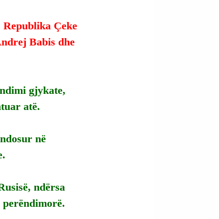
 Republika Çeke 
Andrej Babis dhe 
ndimi gjykate, 
htuar atë.
endosur në 
e.
Rusisë, ndërsa 
e perëndimorë.