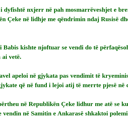
 i dyfishtë nxjerr në pah mosmarrëveshjet e bre
ën Çeke në lidhje me qëndrimin ndaj Rusisë dhe
 Babis kishte njoftuar se vendi do të përfaqëso
ai vetë.
avel apeloi në gjykata pas vendimit të kryeminis
jykate që në fund i lejoi atij të merrte pjesë në
përtheu në Republikën Çeke lidhur me atë se ku
 vendin në Samitin e Ankarasë shkaktoi polemik