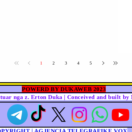
1
2
3
4
5
POWERD BY DUKAWEB 2023
rtuar nga z. Erton Duka | Conceived and built b
OPYRIGHT | AGJENCIA TELEGRAFIKE VOX