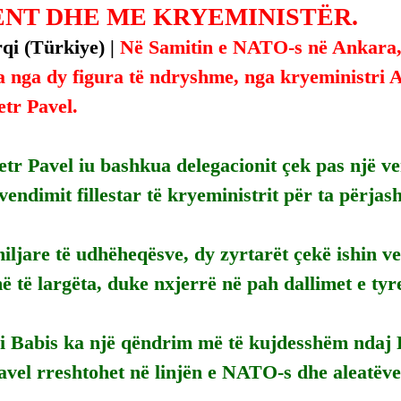
ENT DHE ME KRYEMINISTËR.
i (Türkiye) | 
Në Samitin e NATO-s në Ankara,
a nga dy figura të ndryshme, nga kryeministri 
etr Pavel.
etr Pavel iu bashkua delegacionit çek pas një ve
vendimit fillestar të kryeministrit për ta përjas
iljare të udhëheqësve, dy zyrtarët çekë ishin v
ë të largëta, duke nxjerrë në pah dallimet e tyr
i Babis ka një qëndrim më të kujdesshëm ndaj 
Pavel rreshtohet në linjën e NATO-s dhe aleatëv