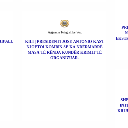
PR
Agjencia Telegrafike Vox
N
EKSTR
SHPALL
KILI | PRESIDENTI JOSE ANTONIO KAST
NJOFTOI KOMBIN SE KA NDËRMARRË
MASA TË RËNDA KUNDËR KRIMIT TË
ORGANIZUAR.
SHB
INT
KRIJ