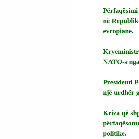
Përfaqësimi
në Republik
evropiane.
Kryeministri
NATO-s nga 
Presidenti P
një urdhër g
Kriza që sh
përfaqësonte
politike.