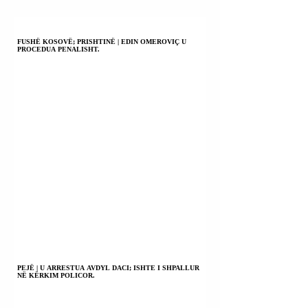
FUSHË KOSOVË; PRISHTINË | EDIN OMEROVIÇ U
PROCEDUA PENALISHT.
PEJË | U ARRESTUA AVDYL DACI; ISHTE I SHPALLUR
NË KËRKIM POLICOR.