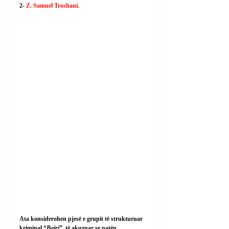
2- 
Z. Samuel Troshani.
Ata konsiderohen pjesë e grupit të strukturuar 
kriminal “
Bajri
”, të akuzuar se patën 