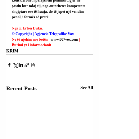
konsiderohet i pafajshëm penalisht, gjer në 
çastin kur ndaj tij, nga autoritetet kompetente 
shqiptare ose të huaja, do të jepet një vendim 
penal, i formës së prerë.
Nga z. Erton Duka.
© Copyright | Agjencia Telegrafike Vox
Ne të njohim me botën | 
www.007vox.com
| 
Burimi yt i informacionit
KRIM
Recent Posts
See All