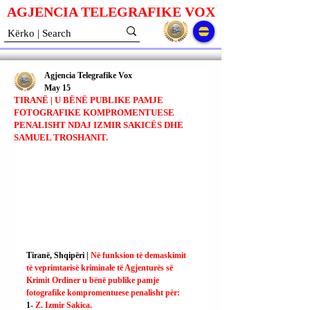
AGJENCIA TELEGRAFIKE V
O
X
Agjencia Telegrafike Vox
May 15
TIRANË | U BËNË PUBLIKE PAMJE
FOTOGRAFIKE KOMPROMENTUESE
PENALISHT NDAJ IZMIR SAKICËS DHE
SAMUEL TROSHANIT.
Tiranë, Shqipëri | 
Në funksion të demaskimit 
të veprimtarisë kriminale të Agjenturës së 
Krimit Ordiner u bënë publike pamje 
fotografike kompromentuese penalisht për:
1- 
Z. Izmir Sakica.