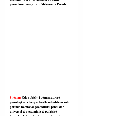
planifikuar vrasjen e z. Aleksandër Prendi.
Shënim: 
Çdo subjekt i përmendur në 
përmbajtjen e këtij artikulli, mbështetur mbi 
parimin kombëtar procedurial penal dhe 
universal të prezumimit të pafajsisë, 