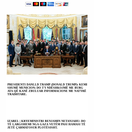
PLAGOSI AGJENTIN
E AGJENCISË SË
MBIKQYRJES
POLICORE MUÇI
SHALJANI
(SHEQERI).
PRESIDENTI DANLLD TRAMP (DONALD TRUMP): KEMI
SHUMË MUNICION; DO T’I NDËSHKOJMË ME BURG
ATA QË KANË ZBULUAR INFORMACIONE ME NATYRË
TRADHTARE.
IZAREL | KRYEMINISTRI BENJAMIN NETANJAHU: DO
TË LARGOHEMI NGA GAZA VETËM PASI HAMASI TË
JETË ÇARMATOSUR PLOTËSISHT.