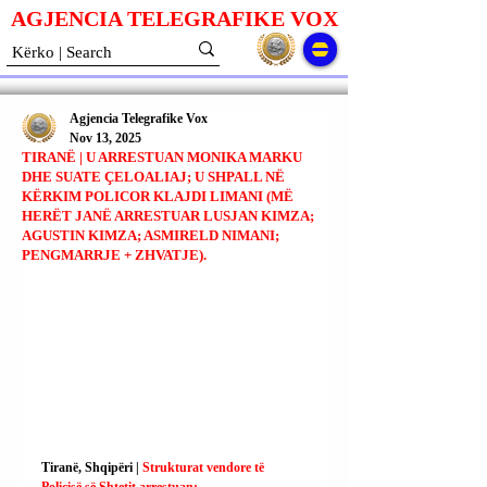
AGJENCIA TELEGRAFIKE V
O
X
Agjencia Telegrafike Vox
Nov 13, 2025
TIRANË | U ARRESTUAN MONIKA MARKU
DHE SUATE ÇELOALIAJ; U SHPALL NË
KËRKIM POLICOR KLAJDI LIMANI (MË
HERËT JANË ARRESTUAR LUSJAN KIMZA;
AGUSTIN KIMZA; ASMIRELD NIMANI;
PENGMARRJE + ZHVATJE).
Tiranë, Shqipëri | 
Strukturat vendore të 
Policisë së Shtetit arrestuan: