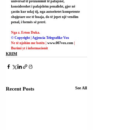
universal të prezumimit të pafajsisë, 
konsiderohet i pafajshëm penalisht, gjer në 
çastin kur ndaj tij, nga autoritetet kompetente 
shqiptare ose të huaja, do të jepet një vendim 
penal, i formës së prerë.
Nga z. Erton Duka.
© Copyright | Agjencia Telegrafike Vox
Ne të njohim me botën | 
www.007vox.com
| 
Burimi yt i informacionit
KRIM
Recent Posts
See All