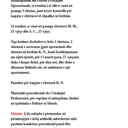
bashkëpunim me Forcën e Posaçme 
Operacionale, si rezultat i të cilit u vunë në 
pranga 3 shtetas, janë kryer kontrolle për 
kapjen e shtetasve të shpallur në kërkim.
Si rezultat, u vunë në pranga shtetaset M. M., 
21 vjeçe dhe S. C., 25 vjeçe.
Nga hetimet dyshohet se këto 2 shtetase, 2 
shtetasit e arrestuar gjatë operacionit dhe 
shtetasi në kërkim K. N., kanë bashkëpunuar 
me njëri-tjetrin, për t’i marrë para, 27-vjeçarit, 
duke i hequr lirinë, për disa orë, dhe duke e 
dhunuar fizikisht atë, në ambientet e një 
apartamenti.
Punohet për kapjen e shtetasit K. N.
Materialet proceduriale do t’i kalojnë 
Prokurosisë, për veprime të mëtejshme, thuhet 
në njoftimin e Policisë së Shtetit.
Shënim: 
Çdo subjekt i përmendur në 
përmbajtjen e këtij artikulli, mbështetur mbi 
parimin kombëtar procedurial penal dhe 