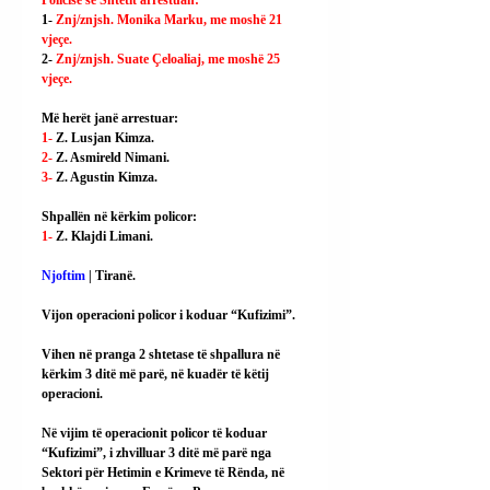
1- 
Znj/znjsh. Monika Marku, me moshë 21 
vjeçe.
2- 
Znj/znjsh. Suate Çeloaliaj, me moshë 25 
vjeçe.
Më herët janë arrestuar:
1- 
Z. Lusjan Kimza.
2- 
Z. Asmireld Nimani.
3- 
Z. Agustin Kimza.
Shpallën në kërkim policor:
1- 
Z. Klajdi Limani.
Njoftim
 | Tiranë.
Vijon operacioni policor i koduar “Kufizimi”.
Vihen në pranga 2 shtetase të shpallura në 
kërkim 3 ditë më parë, në kuadër të këtij 
operacioni.
Në vijim të operacionit policor të koduar 
“Kufizimi”, i zhvilluar 3 ditë më parë nga 
Sektori për Hetimin e Krimeve të Rënda, në 