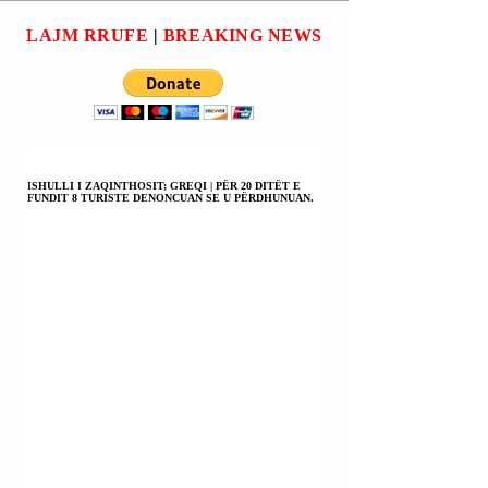
ZJARRI E FABION
MBETI I VDEKU
KUÇIT (NJOHUR
LUAN PIRDENI.
LAJM RRUFE
|
BREAKING NEWS
RËNDOM SI “GUÇI
I TIKTOK-ut”).
ISHULLI I ZAQINTHOSIT; GREQI | PËR 20 DITËT E
FUNDIT 8 TURISTE DENONCUAN SE U PËRDHUNUAN.