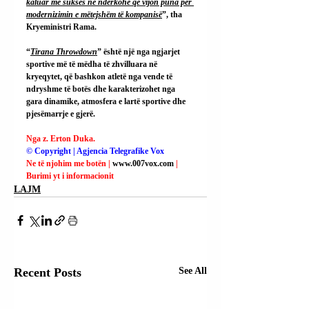
kaluar me sukses në ndërkohë që vijon puna për 
modernizimin e mëtejshëm të kompanisë
”, tha 
Kryeministri Rama.
“
Tirana Throwdown
” është një nga ngjarjet 
sportive më të mëdha të zhvilluara në 
kryeqytet, që bashkon atletë nga vende të 
ndryshme të botës dhe karakterizohet nga 
gara dinamike, atmosfera e lartë sportive dhe 
pjesëmarrje e gjerë.
Nga z. Erton Duka.
© Copyright | Agjencia Telegrafike Vox
Ne të njohim me botën | 
www.007vox.com
| 
Burimi yt i informacionit
LAJM
Recent Posts
See All