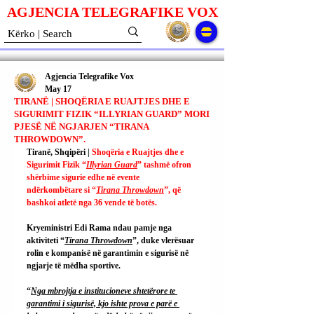
AGJENCIA TELEGRAFIKE V
O
X
Agjencia Telegrafike Vox
May 17
TIRANË | SHOQËRIA E RUAJTJES DHE E
SIGURIMIT FIZIK “ILLYRIAN GUARD” MORI
PJESË NË NGJARJEN “TIRANA
THROWDOWN”.
Tiranë, Shqipëri | 
Shoqëria e Ruajtjes dhe e 
Sigurimit Fizik “
Illyrian Guard
” tashmë ofron 
shërbime sigurie edhe në evente 
ndërkombëtare si “
Tirana Throwdown
”, që 
bashkoi atletë nga 36 vende të botës.
Kryeministri Edi Rama ndau pamje nga 
aktiviteti “
Tirana Throwdown
”, duke vlerësuar 
rolin e kompanisë në garantimin e sigurisë në 
ngjarje të mëdha sportive.
“
Nga mbrojtja e institucioneve shtetërore te 
garantimi i sigurisë, kjo ishte prova e parë e 