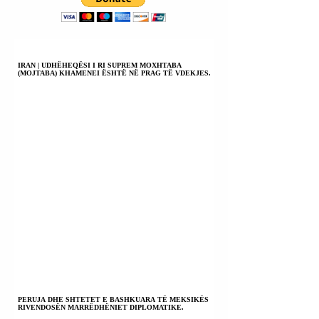
ARMË ZJARRI E
VRASJE;
JUXHIN
VETËVRASJE;
HAMAJEZIT.
VDEKJE NGA
PAKUJDESIA.
IRAN | UDHËHEQËSI I RI SUPREM MOXHTABA
(MOJTABA) KHAMENEI ËSHTË NË PRAG TË VDEKJES.
PERUJA DHE SHTETET E BASHKUARA TË MEKSIKËS
RIVENDOSËN MARRËDHËNIET DIPLOMATIKE.