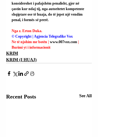
konsiderohet i pafajshëm penalisht, gjer në 
çastin kur ndaj tij, nga autoritetet kompetente 
shqiptare ose të huaja, do të jepet një vendim 
penal, i formës së prerë.
Nga z. Erton Duka.
© Copyright | Agjencia Telegrafike Vox
Ne të njohim me botën | 
www.007vox.com
| 
Burimi yt i informacionit
KRIM
KRIM (I HUAJ)
Recent Posts
See All