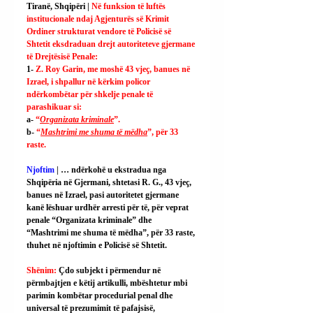
Tiranë, Shqipëri | 
Në funksion të luftës 
institucionale ndaj Agjenturës së Krimit 
Ordiner strukturat vendore të Policisë së 
Shtetit eksdraduan drejt autoriteteve gjermane 
të Drejtësisë Penale:
1- 
Z. Roy Garin, me moshë 43 vjeç, banues në 
Izrael, i shpallur në kërkim policor 
ndërkombëtar për shkelje penale të 
parashikuar si:
a- 
“
Organizata kriminale
”.
b- 
“
Mashtrimi me shuma të mëdha
”, për 33 
raste.
Njoftim 
| … ndërkohë u ekstradua nga 
Shqipëria në Gjermani, shtetasi R. G., 43 vjeç, 
banues në Izrael, pasi autoritetet gjermane 
kanë lëshuar urdhër arresti për të, për veprat 
penale “Organizata kriminale” dhe 
“Mashtrimi me shuma të mëdha”, për 33 raste, 
thuhet në njoftimin e Policisë së Shtetit.
Shënim: 
Çdo subjekt i përmendur në 
përmbajtjen e këtij artikulli, mbështetur mbi 
parimin kombëtar procedurial penal dhe 
universal të prezumimit të pafajsisë, 