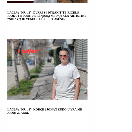
LAGJJA “NR. 13”; DURRËS | DYQANIT TË RIGELS
RAJKUT (I NJOHUR RËNDOM ME NOFKËN ARTISTIKE
“NOIZY”) IU VENDOS LËNDË PLASËSE.
LAGJJA “NR. 14”; KORÇË | JOHAN ZUKO U VRA ME
ARMË ZJARRI.