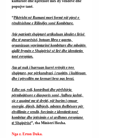
kulturore dhe njerëzore mes dy vendeve dhe 
popujve tanë.
“
Pikërisht në Rumani mori formë një pjesë e 
rëndësishme e Rilindjes sonë Kombëtare.
Atje patriotët shqiptarë artikuluan idealet e lirisë 
dhe të pavarësisë, botuan libra e gazeta, 
organizuan veprimtarinë kombëtare dhe mbajtën 
gjallë frymën e Shqipërisë së lirë dhe identitetin 
tonë evropian.
Ata që nuk i harruan kurrë rrënjët e tyre 
shqiptare, por përkundrazi, i ruajtën, i kultivuan 
dhe i përcollën me krenari brez pas brezi.
Edhe sot, roli, kontributi dhe përfshirja 
përmbajtësore e diasporës sonë, Atdheu jashtë, 
siç e quajmë me të drejtë, një burim i çmuar 
energjie, dijesh, lidhjesh, mbeten thelbësore për 
zhvillimin e vendit, forcimin e identitetit tonë 
kombëtar dhe jetësimin e së ardhmes evropiane 
të Shqipërisë
”, tha Ministri Hoxha.
Nga z. Erton Duka.