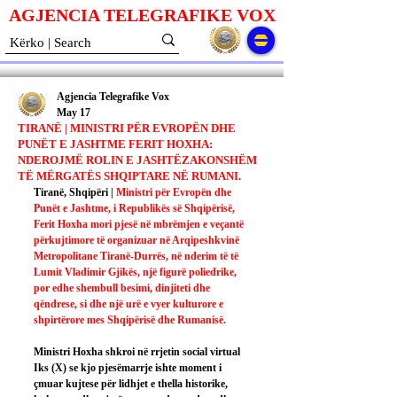
AGJENCIA TELEGRAFIKE V
O
X
Agjencia Telegrafike Vox
May 17
TIRANË | MINISTRI PËR EVROPËN DHE
PUNËT E JASHTME FERIT HOXHA:
NDEROJMË ROLIN E JASHTËZAKONSHËM
TË MËRGATËS SHQIPTARE NË RUMANI.
Tiranë, Shqipëri | 
Ministri për Evropën dhe 
Punët e Jashtme, i Republikës së Shqipërisë, 
Ferit Hoxha mori pjesë në mbrëmjen e veçantë 
përkujtimore të organizuar në Arqipeshkvinë 
Metropolitane Tiranë-Durrës, në nderim të të 
Lumit Vladimir Gjikës, një figurë poliedrike, 
por edhe shembull besimi, dinjiteti dhe 
qëndrese, si dhe një urë e vyer kulturore e 
shpirtërore mes Shqipërisë dhe Rumanisë.
Ministri Hoxha shkroi në rrjetin social virtual 
Iks (X) se kjo pjesëmarrje ishte moment i 
çmuar kujtese për lidhjet e thella historike, 