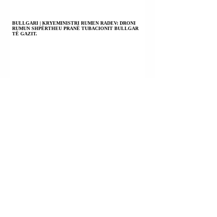
BULLGARI | KRYEMINISTRI RUMEN RADEV: DRONI
RUMUN SHPËRTHEU PRANË TUBACIONIT BULLGAR
TË GAZIT.
EMIRATET E BASHKUARA ARABE | NJË RAKETË
GODITI NJË ANIJE EMIRATE NË NGUSHTICËN E
HORMUZIT.