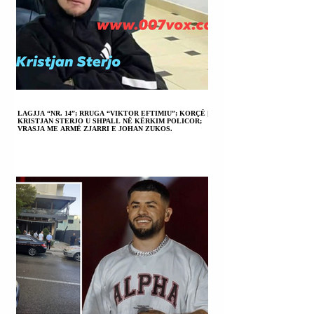
LAGJJA “NR. 14”; RRUGA “VIKTOR EFTIMIU”; KORÇË |
KRISTJAN STERJO U SHPALL NË KËRKIM POLICOR;
VRASJA ME ARMË ZJARRI E JOHAN ZUKOS.