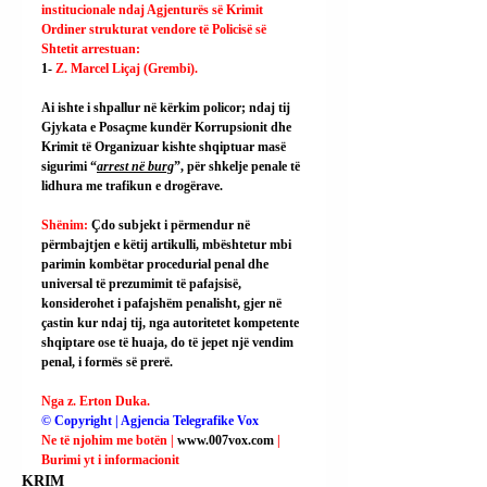
institucionale ndaj Agjenturës së Krimit 
Ordiner strukturat vendore të Policisë së 
Shtetit arrestuan:
1- 
Z. Marcel Liçaj (Grembi).
Ai ishte i shpallur në kërkim policor; ndaj tij 
Gjykata e Posaçme kundër Korrupsionit dhe 
Krimit të Organizuar kishte shqiptuar masë 
sigurimi “
arrest në burg
”, për shkelje penale të 
lidhura me trafikun e drogërave.
Shënim: 
Çdo subjekt i përmendur në 
përmbajtjen e këtij artikulli, mbështetur mbi 
parimin kombëtar procedurial penal dhe 
universal të prezumimit të pafajsisë, 
konsiderohet i pafajshëm penalisht, gjer në 
çastin kur ndaj tij, nga autoritetet kompetente 
shqiptare ose të huaja, do të jepet një vendim 
penal, i formës së prerë.
Nga z. Erton Duka.
© Copyright | Agjencia Telegrafike Vox
Ne të njohim me botën | 
www.007vox.com
| 
Burimi yt i informacionit
KRIM