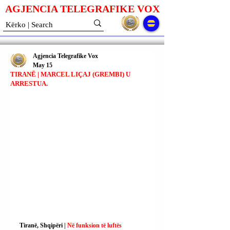
AGJENCIA TELEGRAFIKE V
O
X
Agjencia Telegrafike Vox
May 15
TIRANË | MARCEL LIÇAJ (GREMBI) U
ARRESTUA.
Tiranë, Shqipëri | 
Në funksion të luftës 