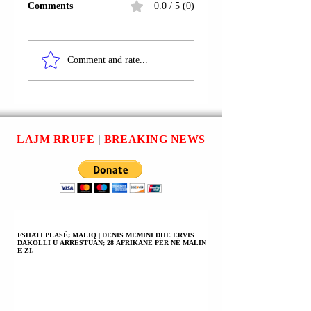
Comments
0.0 / 5 (0)
RRUGA
RRUGA
“BARDHYL”;
“BARDHYL”;
Comment and rate...
TIRANË | SEJDI
TIRANË | NË
MILLA U
AKSIDENT
ARRESTUA; NË
AUTOMOBILISTI
AKSIDENT
MBETI I VDEKU
AUTOMOBILISTIK
LUAN PIRDENI.
LAJM RRUFE
|
BREAKING NEWS
MBETI I VDEKUR
LUAN PIRDENI.
FSHATI PLASË; MALIQ | DENIS MEMINI DHE ERVIS
DAKOLLI U ARRESTUAN; 28 AFRIKANË PËR NË MALIN
E ZI.