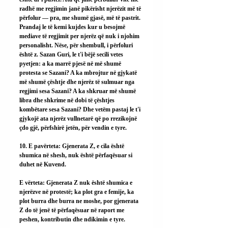
radhë me regjimin janë pikërisht njerëzit më të 
përfolur — pra, me shumë gjasë, më të pastrit. 
Prandaj le të kemi kujdes kur u besojmë 
mediave të regjimit per njerëz që nuk i njohim 
personalisht. Nëse, për shembull, i përfoluri 
është z. Sazan Guri, le t'i bëjë secili vetes 
pyetjen: a ka marrë pjesë në më shumë 
protesta se Sazani? A ka mbrojtur në gjykatë 
më shumë çështje dhe njerëz të sulmuar nga 
regjimi sesa Sazani? A ka shkruar më shumë 
libra dhe shkrime në dobi të çështjes 
kombëtare sesa Sazani? Dhe vetëm pastaj le t'i 
gjykojë ata njerëz vullnetarë që po rrezikojnë 
çdo gjë, përfshirë jetën, për vendin e tyre.
10. E pavërteta: Gjenerata Z, e cila është 
shumica në shesh, nuk është përfaqësuar si 
duhet në Kuvend.
E vërteta: Gjenerata Z nuk është shumica e 
njerëzve në protestë; ka plot gra e femije, ka 
plot burra dhe burra ne moshe, por gjenerata 
Z do të jenë të përfaqësuar në raport me 
peshen, kontributin dhe ndikimin e tyre.