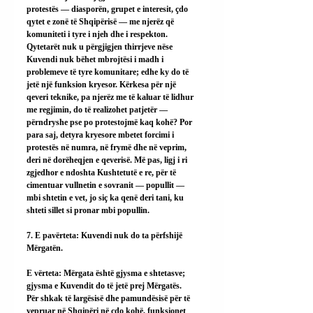
protestës — diasporën, grupet e interesit, çdo 
qytet e zonë të Shqipërisë — me njerëz që 
komuniteti i tyre i njeh dhe i respekton. 
Qytetarët nuk u përgjigjen thirrjeve nëse 
Kuvendi nuk bëhet mbrojtësi i madh i 
problemeve të tyre komunitare; edhe ky do të 
jetë një funksion kryesor. Kërkesa për një 
qeveri teknike, pa njerëz me të kaluar të lidhur 
me regjimin, do të realizohet patjetër — 
përndryshe pse po protestojmë kaq kohë? Por 
para saj, detyra kryesore mbetet forcimi i 
protestës në numra, në frymë dhe në veprim, 
deri në dorëheqjen e qeverisë. Më pas, ligj i ri 
zgjedhor e ndoshta Kushtetutë e re, për të 
cimentuar vullnetin e sovranit — popullit — 
mbi shtetin e vet, jo siç ka qenë deri tani, ku 
shteti sillet si pronar mbi popullin.
7. E pavërteta: Kuvendi nuk do ta përfshijë 
Mërgatën.
E vërteta: Mërgata është gjysma e shtetasve; 
gjysma e Kuvendit do të jetë prej Mërgatës. 
Për shkak të largësisë dhe pamundësisë për të 
vepruar në Shqipëri në çdo kohë, funksionet 