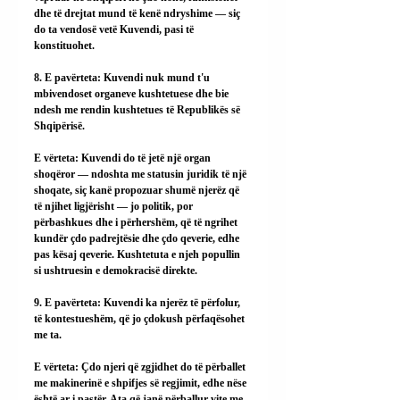
dhe të drejtat mund të kenë ndryshime — siç 
do ta vendosë vetë Kuvendi, pasi të 
konstituohet.
8. E pavërteta: Kuvendi nuk mund t'u 
mbivendoset organeve kushtetuese dhe bie 
ndesh me rendin kushtetues të Republikës së 
Shqipërisë.
E vërteta: Kuvendi do të jetë një organ 
shoqëror — ndoshta me statusin juridik të një 
shoqate, siç kanë propozuar shumë njerëz që 
të njihet ligjërisht — jo politik, por 
përbashkues dhe i përhershëm, që të ngrihet 
kundër çdo padrejtësie dhe çdo qeverie, edhe 
pas kësaj qeverie. Kushtetuta e njeh popullin 
si ushtruesin e demokracisë direkte.
9. E pavërteta: Kuvendi ka njerëz të përfolur, 
të kontestueshëm, që jo çdokush përfaqësohet 
me ta.
E vërteta: Çdo njeri që zgjidhet do të përballet 
me makinerinë e shpifjes së regjimit, edhe nëse 
është ar i pastër. Ata që janë përballur vite me 