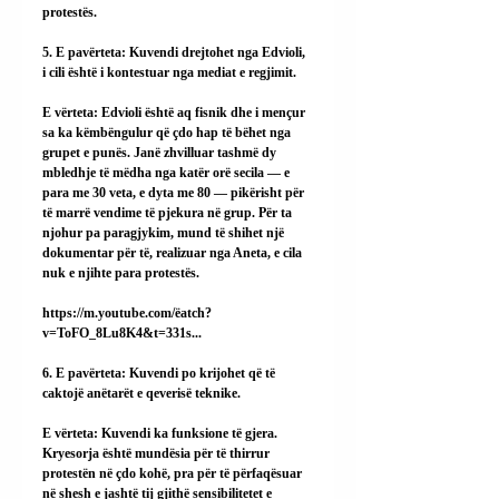
protestës.
5. E pavërteta: Kuvendi drejtohet nga Edvioli, 
i cili është i kontestuar nga mediat e regjimit.
E vërteta: Edvioli është aq fisnik dhe i mençur 
sa ka këmbëngulur që çdo hap të bëhet nga 
grupet e punës. Janë zhvilluar tashmë dy 
mbledhje të mëdha nga katër orë secila — e 
para me 30 veta, e dyta me 80 — pikërisht për 
të marrë vendime të pjekura në grup. Për ta 
njohur pa paragjykim, mund të shihet një 
dokumentar për të, realizuar nga Aneta, e cila 
nuk e njihte para protestës.
https://m.youtube.com/ëatch?
v=ToFO_8Lu8K4&t=331s
...
6. E pavërteta: Kuvendi po krijohet që të 
caktojë anëtarët e qeverisë teknike.
E vërteta: Kuvendi ka funksione të gjera. 
Kryesorja është mundësia për të thirrur 
protestën në çdo kohë, pra për të përfaqësuar 
në shesh e jashtë tij gjithë sensibilitetet e 