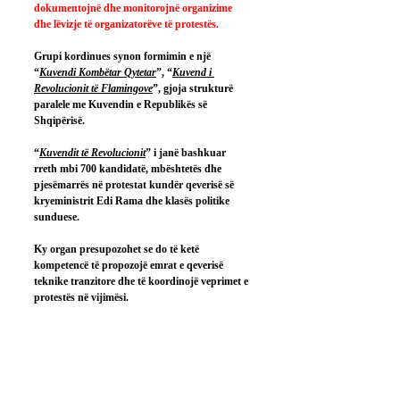
dokumentojnë dhe monitorojnë organizime 
dhe lëvizje të organizatorëve të protestës.
Grupi kordinues synon formimin e një 
“
Kuvendi Kombëtar Qytetar
”, “
Kuvend i 
Revolucionit të Flamingove
”, gjoja strukturë 
paralele me Kuvendin e Republikës së 
Shqipërisë.
“
Kuvendit të Revolucionit
” i janë bashkuar 
rreth mbi 700 kandidatë, mbështetës dhe 
pjesëmarrës në protestat kundër qeverisë së 
kryeministrit Edi Rama dhe klasës politike 
sunduese.
Ky organ presupozohet se do të ketë 
kompetencë të propozojë emrat e qeverisë 
teknike tranzitore dhe të koordinojë veprimet e 
protestës në vijimësi.