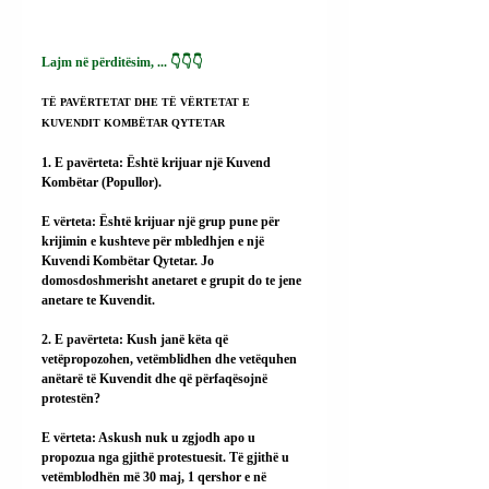
Lajm në përditësim, ... 👇👇👇
TË PAVËRTETAT DHE TË VËRTETAT E 
KUVENDIT KOMBËTAR QYTETAR
1. E pavërteta: Është krijuar një Kuvend 
Kombëtar (Popullor).
E vërteta: Është krijuar një grup pune për 
krijimin e kushteve për mbledhjen e një 
Kuvendi Kombëtar Qytetar. Jo 
domosdoshmerisht anetaret e grupit do te jene 
anetare te Kuvendit.
2. E pavërteta: Kush janë këta që 
vetëpropozohen, vetëmblidhen dhe vetëquhen 
anëtarë të Kuvendit dhe që përfaqësojnë 
protestën?
E vërteta: Askush nuk u zgjodh apo u 
propozua nga gjithë protestuesit. Të gjithë u 
vetëmblodhën më 30 maj, 1 qershor e në 