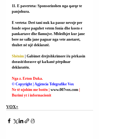
11. E paverteta: Sponsorizohen nga qarqe te 
panjohura.
E verteta: Deri tani nuk ka pasur nevoje per 
fonde sepse paguhet vetem fonia dhe kosto e 
pankartave dhe flamujve. Mbledhjet kur jane 
bere ne salla jane paguar nga vete anetaret, 
thuhet në një deklaratë.
Shënim
 | Gabimet drejtshkrimore i/u përkasin 
dorasit/dorasve që ka/kanë përpiluar 
deklaratën.
Nga z. Erton Duka.
© Copyright | Agjencia Telegrafike Vox
Ne të njohim me botën | 
www.007vox.com
| 
Burimi yt i informacionit
VOX+