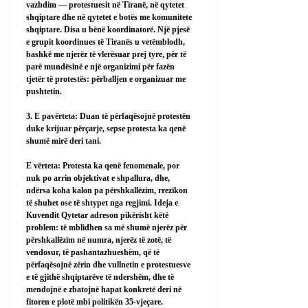
vazhdim — protestuesit në Tiranë, në qytetet 
shqiptare dhe në qytetet e botës me komunitete 
shqiptare. Disa u bënë koordinatorë. Një pjesë 
e grupit koordinues të Tiranës u vetëmblodh, 
bashkë me njerëz të vlerësuar prej tyre, për të 
parë mundësinë e një organizimi për fazën 
tjetër të protestës: përballjen e organizuar me 
pushtetin.
3. E pavërteta: Duan të përfaqësojnë protestën 
duke krijuar përçarje, sepse protesta ka qenë 
shumë mirë deri tani.
E vërteta: Protesta ka qenë fenomenale, por 
nuk po arrin objektivat e shpallura, dhe, 
ndërsa koha kalon pa përshkallëzim, rrezikon 
të shuhet ose të shtypet nga regjimi. Ideja e 
Kuvendit Qytetar adreson pikërisht këtë 
problem: të mblidhen sa më shumë njerëz për 
përshkallëzim në numra, njerëz të zotë, të 
vendosur, të pashantazhueshëm, që të 
përfaqësojnë zërin dhe vullnetin e protestuesve 
e të gjithë shqiptarëve të ndershëm, dhe të 
mendojnë e zbatojnë hapat konkretë deri në 
fitoren e plotë mbi politikën 35-vjeçare. 