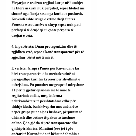
Përçarjen e realizon regjimi kur je në humbje; 
në fitore askush nuk përçahet, sepse fitohet më 
shumë nga fitorja sesa nga kockat e pushtetit. 
Kuvendi është rruga e vetme drejt fitores. 
Protesta e studentëve u shtyp sepse nuk pati 
përfaqësi të denjë që t'i çonte përpara të 
drejtat e veta.
4. E pavërteta: Duan protagonizëm dhe të 
zgjidhen vetë, sepse s'kanë transparencë për të 
zgjedhur vërtet më të mirët.
E vërteta: Grupi i Punës për Kuvendin e ka 
bërë transparencën dhe meritokracinë në 
përzgjedhje kushtin kryesor për zhvillimet e 
mëtejshme. Po punohet me grupe të ndryshme 
IT për të gjetur opsionin më të mirë të 
regjistrimit online, me platforma 
ndërkombëtare të përshtatshme edhe për 
thithje idesh, bashkëveprim mes anëtarëve 
nëpër grupe pune sipas fushave, përpunim të 
dhënash dhe votime të pakontestueshme 
online. Çdo gjë do të jetë transparente dhe 
gjithëpërfshirëse. Miratimi (ose jo) i çdo 
anëtari të Kuvendit do të bëhet në sheshin e 