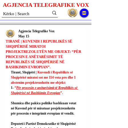
AGJENCIA TELEGRAFIKE V
O
X
Agjencia Telegrafike Vox
May 15
TIRANË | KUVENDI I REPUBLIKËS SË
SHQIPËRISË MIRATOI
PROJEKTREZOLUTËN ME OBJEKT: “PËR
PROCESIN E ANËTARËSIMIT TË
REPUBLIKËS SË SHQIPËRISË NË
BASHKIMIN EVROPIAN”.
Tiranë, Shqipëri | 
Kuvendi i Republikës së 
Shqipërisë miratoi sot me 114 vota pro dhe 1 
abstenim projektrezolutën me objekt:
1- 
“
Për procesin e anëtarësimit të Republikës së 
Shqipërisë në Bashkimin Evropian
”.
Shumica dhe pakica politike bashkuan votat 
në Kuvend për të miratuar projektrezolutën 
për procesin e integrimit evropian të vendit.
Deputeti i Partisë Demokratike të Shqipërisë 