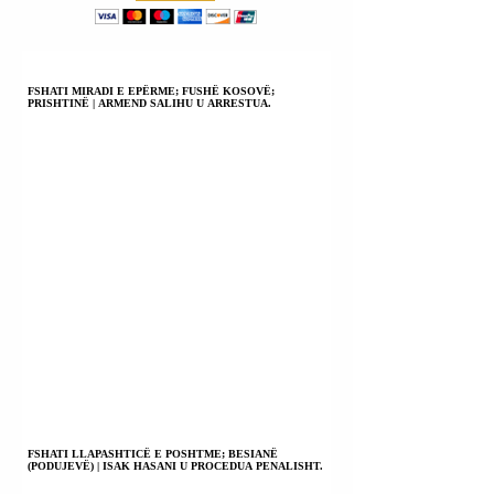
PROJEKTLIGJIT
“PËR BANKËN
SHQIPTARE TË
ZHVILLIMIT”.
FSHATI MIRADI E EPËRME; FUSHË KOSOVË;
PRISHTINË | ARMEND SALIHU U ARRESTUA.
FSHATI LLAPASHTICË E POSHTME; BESIANË
(PODUJEVË) | ISAK HASANI U PROCEDUA PENALISHT.