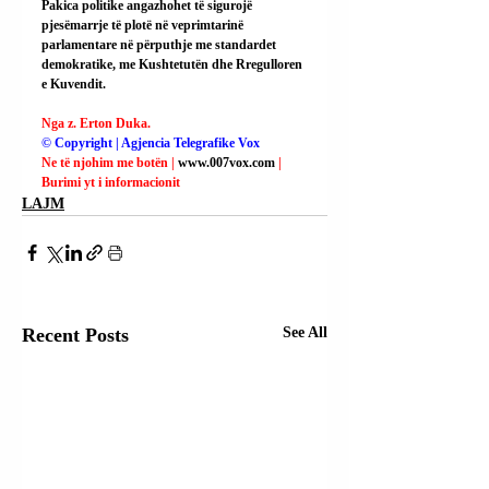
Pakica politike angazhohet të sigurojë 
pjesëmarrje të plotë në veprimtarinë 
parlamentare në përputhje me standardet 
demokratike, me Kushtetutën dhe Rregulloren 
e Kuvendit.
Nga z. Erton Duka.
© Copyright | Agjencia Telegrafike Vox
Ne të njohim me botën | 
www.007vox.com
| 
Burimi yt i informacionit
LAJM
Recent Posts
See All