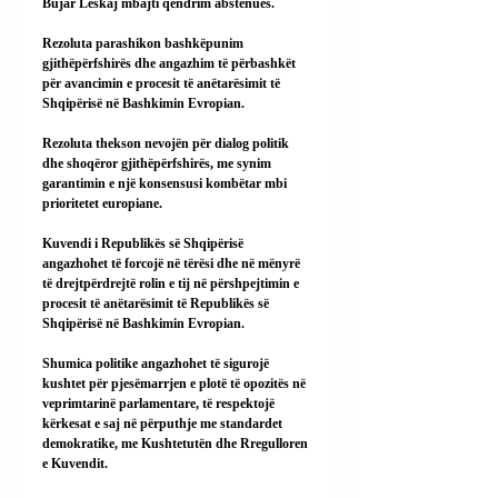
Bujar Leskaj mbajti qëndrim abstenues.
Rezoluta parashikon bashkëpunim 
gjithëpërfshirës dhe angazhim të përbashkët 
për avancimin e procesit të anëtarësimit të 
Shqipërisë në Bashkimin Evropian.
Rezoluta thekson nevojën për dialog politik 
dhe shoqëror gjithëpërfshirës, me synim 
garantimin e një konsensusi kombëtar mbi 
prioritetet europiane.
Kuvendi i Republikës së Shqipërisë 
angazhohet të forcojë në tërësi dhe në mënyrë 
të drejtpërdrejtë rolin e tij në përshpejtimin e 
procesit të anëtarësimit të Republikës së 
Shqipërisë në Bashkimin Evropian.
Shumica politike angazhohet të sigurojë 
kushtet për pjesëmarrjen e plotë të opozitës në 
veprimtarinë parlamentare, të respektojë 
kërkesat e saj në përputhje me standardet 
demokratike, me Kushtetutën dhe Rregulloren 
e Kuvendit.