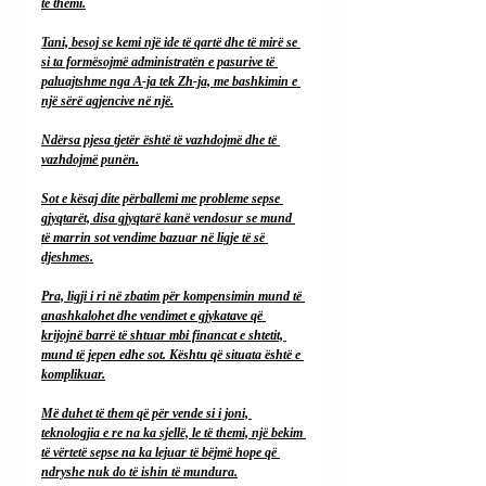
të themi.
Tani, besoj se kemi një ide të qartë dhe të mirë se 
si ta formësojmë administratën e pasurive të 
paluajtshme nga A-ja tek Zh-ja, me bashkimin e 
një sërë agjencive në një.
Ndërsa pjesa tjetër është të vazhdojmë dhe të 
vazhdojmë punën.
Sot e kësaj dite përballemi me probleme sepse 
gjyqtarët, disa gjyqtarë kanë vendosur se mund 
të marrin sot vendime bazuar në ligje të së 
djeshmes.
Pra, ligji i ri në zbatim për kompensimin mund të 
anashkalohet dhe vendimet e gjykatave që 
krijojnë barrë të shtuar mbi financat e shtetit, 
mund të jepen edhe sot. Kështu që situata është e 
komplikuar.
Më duhet të them që për vende si i joni, 
teknologjia e re na ka sjellë, le të themi, një bekim 
të vërtetë sepse na ka lejuar të bëjmë hope që 
ndryshe nuk do të ishin të mundura.