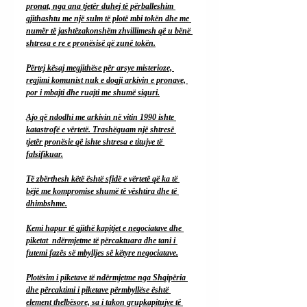
pronat, nga ana tjetër duhej të përballeshim 
gjithashtu me një sulm të plotë mbi tokën dhe me 
numër të jashtëzakonshëm zhvillimesh që u bënë 
shtresa e re e pronësisë që zunë tokën.
Përtej kësaj megjithëse për arsye misterioze, 
regjimi komunist nuk e dogji arkivin e pronave, 
por i mbajti dhe ruajti me shumë siguri.
Ajo që ndodhi me arkivin në vitin 1990 ishte 
katastrofë e vërtetë. Trashëguam një shtresë 
tjetër pronësie që ishte shtresa e titujve të 
falsifikuar.
Të zbërthesh këtë është sfidë e vërtetë që ka të 
bëjë me kompromise shumë të vështira dhe të 
dhimbshme.
Kemi hapur të gjithë kapitjet e negociatave dhe 
piketat  ndërmjetme të përcaktuara dhe tani i 
futemi fazës së mbylljes së këtyre negociatave.
Plotësim i piketave të ndërmjetme nga Shqipëria 
dhe përcaktimi i piketave përmbyllëse është 
element thelbësore, sa i takon grupkapitujve të 