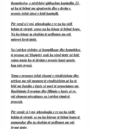
themelorëve, e përfshirë gjithashtu kapitullin 23, 
që ka të bëjmë me gjyqësorin dhe e drejta e 
pronës është pjesë e këtij kapitulli.
Për vend si i yni, teknologjia e re na ka sjell 
bekim të vërtetë, sepse na ka lejuar të bëjmë hope. 
Na ka lejuar ta shohim të ardhmen me një 
mënyrë krejt tjetër.
Sa
 i përket çështjes së komplikuar dhe komplekse 
të pronae në Shqipëri, nuk ka vënd tjetër në këtë 
rajon tonin ku të drejtat e pronës kanë qenën 
kaq nën trysni.
Tema e pronave është shumë e rëndësishme dhe 
përkon me një moment të rëndësishëm që ka të 
bëjë me fundin e fazës së parë të negociatave me 
Bashkimin Evropian dhe fillimin e fazës së re, 
një element përcaktues sa i përket ritmit të 
procesit.
Për vende si i yni, teknologjia e re na ka sjellë 
bekim të vërtetë, se na ka lejuyar të bëjmë hapa të 
pamundur dhe ta shohim të ardhmen me një 
frymë tjetër.