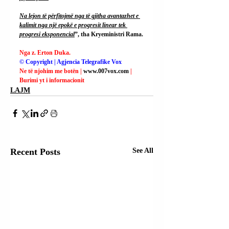
Na
 lejon të përfitojmë nga të gjitha avantazhet e 
kalimit nga një epokë e progresit linear tek 
progresi eksponencial
”, tha Kryeministri Rama.
Nga z. Erton Duka.
© Copyright | Agjencia Telegrafike Vox
Ne të njohim me botën | 
www.007vox.com
| 
Burimi yt i informacionit
LAJM
Recent Posts
See All