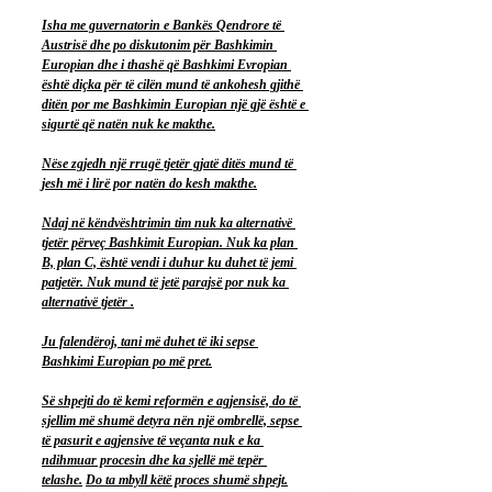
Isha me guvernatorin e Bankës Qendrore të 
Austrisë dhe po diskutonim për Bashkimin 
Europian dhe i thashë që Bashkimi Evropian 
është diçka për të cilën mund të ankohesh gjithë 
ditën por me Bashkimin Europian një gjë është e 
sigurtë që natën nuk ke makthe.
Nëse zgjedh një rrugë tjetër gjatë ditës mund të 
jesh më i lirë por natën do kesh makthe.
Ndaj në këndvështrimin tim nuk ka alternativë 
tjetër përveç Bashkimit Europian. Nuk ka plan 
B, plan C, është vendi i duhur ku duhet të jemi 
patjetër. Nuk mund të jetë parajsë por nuk ka 
alternativë tjetër .
Ju falendëroj, tani më duhet të iki sepse 
Bashkimi Europian po më pret.
Së shpejti do të kemi reformën e agjensisë, do të 
sjellim më shumë detyra nën një ombrellë, sepse 
të pasurit e agjensive të veçanta nuk e ka 
ndihmuar procesin dhe ka sjellë më tepër 
telashe.
Do
 ta mbyll këtë proces shumë shpejt.