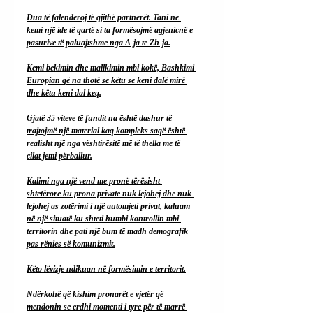
Dua të falenderoj të gjithë partnerët. Tani ne 
kemi një ide të qartë si ta formësojmë agjenicnë e 
pasurive të paluajtshme nga A-ja te Zh-ja.
Kemi bekimin dhe mallkimin mbi kokë, Bashkimi 
Europian që na thotë se këtu se keni dalë mirë 
dhe këtu keni dal keq.
Gjatë 35 viteve të fundit na është dashur të 
trajtojmë një material kaq kompleks saqë është 
realisht një nga vështirësitë më të thella me të 
cilat jemi përballur.
Kalimi nga një vend me pronë tërësisht 
shtetërore ku prona private nuk lejohej dhe nuk 
lejohej as zotërimi i një automjeti privat, kaluam 
në një situatë ku shteti humbi kontrollin mbi 
territorin dhe pati një bum të madh demografik 
pas rënies së komunizmit.
Këto lëvizje ndikuan në formësimin e territorit.
Ndërkohë që kishim pronarët e vjetër që 
mendonin se erdhi momenti i tyre për të marrë 