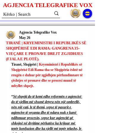
AGJENCIA TELEGRAFIKE V
O
X
Agjencia Telegrafike Vox
May 26
TIRANË | KRYEMINISTRI I REPUBLIKËS SË
SHQIPËRISË EDI RAMA: GANGRENA 35-
VJEÇARE E PRONAVE DREJT ZGJIDHJES
(FJALA E PLOTË).
Tiranë, Shqipëri | 
Kryeministri i Republikës së 
Shqipërisë Edi Rama tha se Shqipëria është në 
rrugën e duhur për zgjidhjen përfundimtare të 
çështjes së pronave dhe se procesi mund të 
mbyllet shpejt.
“
Së shpejti do të kemi edhe reformën e agjencisë 
do të sjellim më shumë detyra nën një ombrellë, 
nën një çati, le të themi, sepse të pasurit e 
agjencive të veçanta dhe të ndara nuk e kanë 
ndihmuar procesin, sepse kur agjencitë që 
shkojnë në drejtime përkatëse ka krijuar më 
tepër konfuzion dhe ka sjellë më tepër telashe, le 