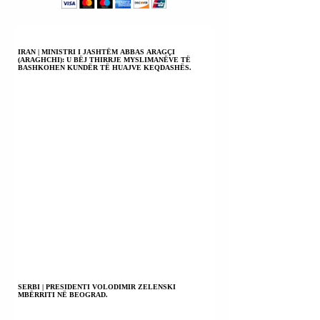
TOKIO.
IRAN | MINISTRI I JASHTËM ABBAS ARAGÇI
(ARAGHCHI): U BËJ THIRRJE MYSLIMANËVE TË
BASHKOHEN KUNDËR TË HUAJVE KEQDASHËS.
SERBI | PRESIDENTI VOLODIMIR ZELENSKI
MBËRRITI NË BEOGRAD.