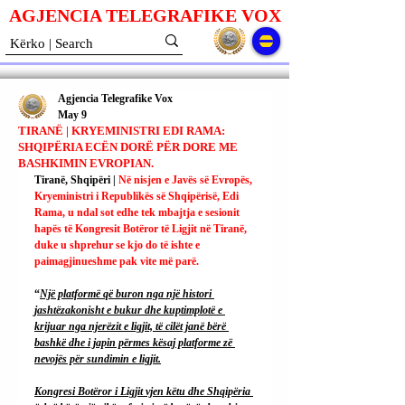
AGJENCIA TELEGRAFIKE V
O
X
Agjencia Telegrafike Vox
May 9
TIRANË | KRYEMINISTRI EDI RAMA:
SHQIPËRIA ECËN DORË PËR DORE ME
BASHKIMIN EVROPIAN.
Tiranë, Shqipëri | 
Në nisjen e Javës së Evropës, 
Kryeministri i Republikës së Shqipërisë, Edi 
Rama, u ndal sot edhe tek mbajtja e sesionit 
hapës të Kongresit Botëror të Ligjit në Tiranë, 
duke u shprehur se kjo do të ishte e 
paimagjinueshme pak vite më parë.
“
Një platformë që buron nga një histori 
jashtëzakonisht e bukur dhe kuptimplotë e 
krijuar nga njerëzit e ligjit, të cilët janë bërë 
bashkë dhe i japin përmes kësaj platforme zë 
nevojës për sundimin e ligjit.
Kongresi Botëror i Ligjit vjen këtu dhe Shqipëria 