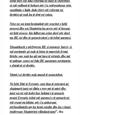
është bërë një pikë referimi në bazë të shprehjes 
së një vullneti të hekurt për t’u vetëvendosur nën 
sundimin e ligjit, duke bërë një reformë në 
drejtësi që nuk ka të dytë në rajon.
Nëse ne sot jemi besimplotë për ecurinë e këtij 
procesi dhe sot Shqipëria ka arsye për të besuar 
në këtë proces, kjo lidhet me ecjen dorë për dorë 
me BE-në dhe të qenurit pjesë e tij është garanci.
Shumëkush e përfytyron BE si pengesë, barrë, si 
një perimetër që nuk të lejon të marrësh frymë 
lirisht, por nuk ka gjë më larg të vërtetës dhe më 
të gabuar, sepse në fakt BE garanton perimetrin 
e shtetit të së drejtës.
Shteti i së drejtës nuk mund të negociohet.
Në këtë Ditë të Evropës, unë dua të nënvizoj që 
shqiptarët janë në ditën e tyre më të mirë dhe 
janë sot në një kohë kur bekimi i të qenurit 
pranë Evropës është një garanci e të qenurit në 
një rrugë pa kthim, për t’u ankoruar 
përfundimisht aty ku kemi vendin dhe ku e kanë 
ëndërruar Shqipërinë rilindasit tanë
”, tha 