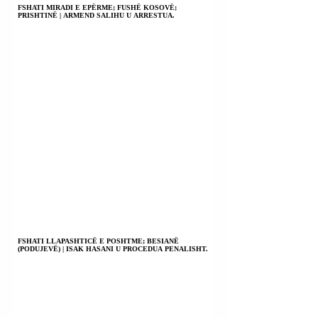
FSHATI MIRADI E EPËRME; FUSHË KOSOVË;
PRISHTINË | ARMEND SALIHU U ARRESTUA.
FSHATI LLAPASHTICË E POSHTME; BESIANË
(PODUJEVË) | ISAK HASANI U PROCEDUA PENALISHT.