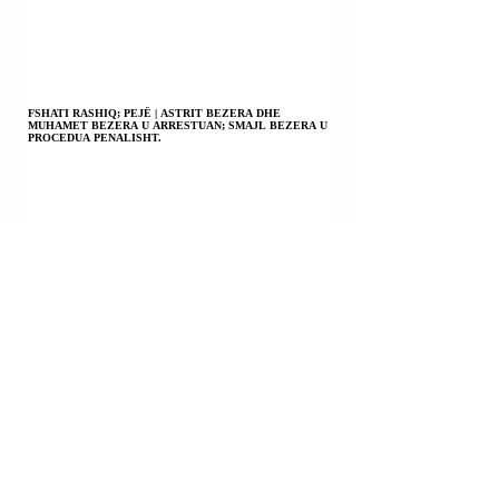
FSHATI RASHIQ; PEJË | ASTRIT BEZERA DHE
MUHAMET BEZERA U ARRESTUAN; SMAJL BEZERA U
PROCEDUA PENALISHT.
PRIZREN | EGZON KABASHI U KONSTATUA I VDEKUR
PASI DISA DITËSH AGONIE; PO HETOHET PËR