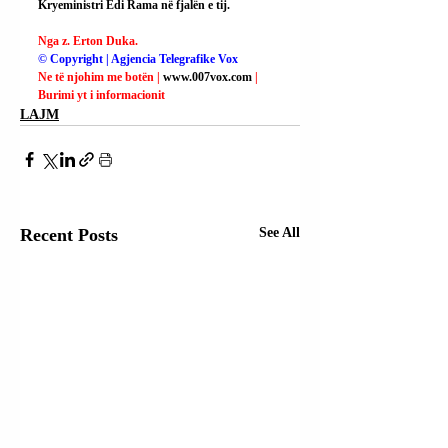
Kryeministri Edi Rama në fjalën e tij.
Nga z. Erton Duka.
© Copyright | Agjencia Telegrafike Vox
Ne të njohim me botën | 
www.007vox.com
| 
Burimi yt i informacionit
LAJM
Recent Posts
See All