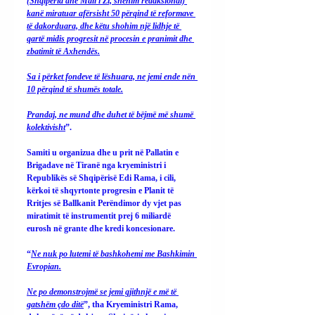
(Shqipëria dhe Mali i Zi, shënim redaksional) 
kanë miratuar afërsisht 50 përqind të reformave 
të dakorduara, dhe këtu shohim një lidhje të 
qartë midis progresit në procesin e pranimit dhe 
zbatimit të Axhendës.
Sa i përket fondeve të lëshuara, ne jemi ende nën 
10 përqind të shumës totale.
Prandaj, ne mund dhe duhet të bëjmë më shumë 
kolektivisht
”.
Samiti u organizua dhe u prit në Pallatin e 
Brigadave në Tiranë nga kryeministri i 
Republikës së Shqipërisë Edi Rama, i cili, 
kërkoi të shqyrtonte progresin e Planit të 
Rritjes së Ballkanit Perëndimor dy vjet pas 
miratimit të instrumentit prej 6 miliardë 
eurosh në grante dhe kredi koncesionare.
“
Ne nuk po lutemi të bashkohemi me Bashkimin 
Evropian.
Ne po demonstrojmë se jemi gjithnjë e më të 
gatshëm çdo ditë
”, tha Kryeministri Rama, 