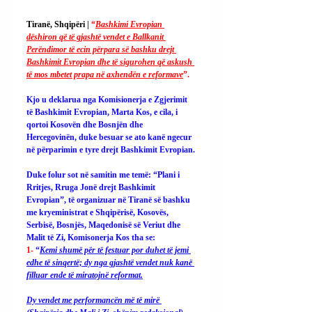
Tiranë, Shqipëri | 
“
Bashkimi Evropian 
dëshiron që të gjashtë vendet e Ballkanit 
Perëndimor të ecin përpara së bashku drejt 
Bashkimit Evropian dhe të sigurohen që askush 
të mos mbetet prapa në axhendën e reformave
”.
Kjo u deklarua nga Komisionerja e Zgjerimit 
të Bashkimit Evropian, Marta Kos, e cila, i 
qortoi Kosovën dhe Bosnjën dhe 
Hercegovinën, duke besuar se ato kanë ngecur 
në përparimin e tyre drejt Bashkimit Evropian.
Duke folur sot në samitin me temë: “Plani i 
Rritjes, Rruga Jonë drejt Bashkimit 
Evropian”, të organizuar në Tiranë së bashku 
me kryeministrat e Shqipërisë, Kosovës, 
Serbisë, Bosnjës, Maqedonisë së Veriut dhe 
Malit të Zi, Komisonerja Kos tha se:
1- 
“
Kemi shumë për të festuar por duhet të jemi 
edhe të sinqertë; dy nga gjashtë vendet nuk kanë 
filluar ende të miratojnë reformat.
Dy vendet me performancën më të mirë 