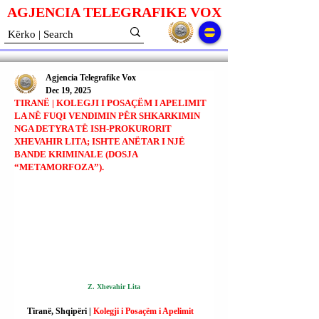
AGJENCIA TELEGRAFIKE V
O
X
Agjencia Telegrafike Vox
Dec 19, 2025
TIRANË | KOLEGJI I POSAÇËM I APELIMIT
LA NË FUQI VENDIMIN PËR SHKARKIMIN
NGA DETYRA TË ISH-PROKURORIT
XHEVAHIR LITA; ISHTE ANËTAR I NJË
BANDE KRIMINALE (DOSJA
“METAMORFOZA”).
Z. Xhevahir Lita
Tiranë, Shqipëri | 
Kolegji i Posaçëm i Apelimit 