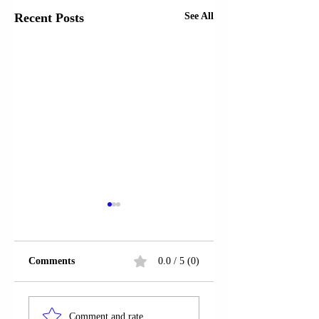
Recent Posts
See All
Comments
0.0 / 5 (0)
PËRGJIMET E
NJOFTIMI I “KLP
ZBARDHURA NGA
së NË LIDHJE ME
Comment and rate...