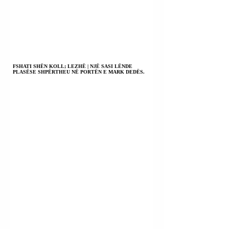
FSHATI SHËN KOLL; LEZHË | NJË SASI LËNDE
PLASËSE SHPËRTHEU NË PORTËN E MARK DEDËS.