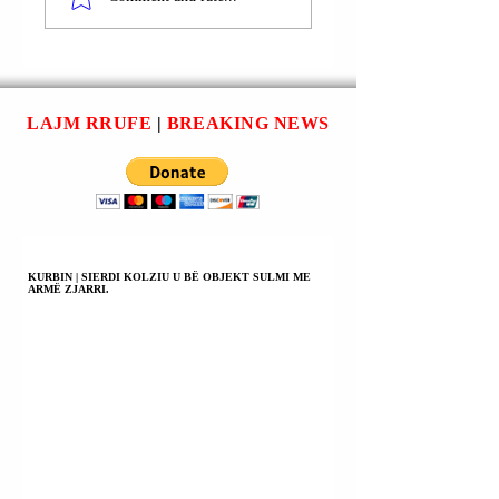
AUTORITETET E
PEZULLIMIN NG
HUAJA:
DETRYA TË
PROKURORI
PROKURORIT TË
XHEVAHIR LITA
ARRESTUAR
MERRTE PARA
XHEVAHIR LITA.
LAJM RRUFE
|
BREAKING NEWS
NGA BEHAR
BAJRI.
KURBIN | SIERDI KOLZIU U BË OBJEKT SULMI ME
ARMË ZJARRI.