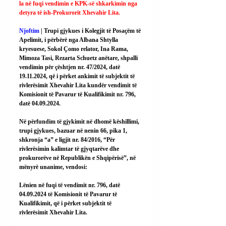
la në fuqi vendimin e KPK-së shkarkimin nga 
detyra të ish-Prokurorit Xhevahir Lita.
Njoftim
 | Trupi gjykues i Kolegjit të Posaçëm të 
Apelimit, i përbërë nga Albana Shtylla 
kryesuese, Sokol Çomo relator, Ina Rama, 
Mimoza Tasi, Rezarta Schuetz anëtare, shpalli 
vendimin për çështjen nr. 47/2024, datë 
19.11.2024, që i përket ankimit të subjektit të 
rivlerësimit Xhevahir Lita kundër vendimit të 
Komisionit të Pavarur të Kualifikimit nr. 796, 
datë 04.09.2024.
Në përfundim të gjykimit në dhomë këshillimi, 
trupi gjykues, bazuar në nenin 66, pika 1, 
shkronja “a” e ligjit nr. 84/2016, “Për 
rivlerësimin kalimtar të gjyqtarëve dhe 
prokurorëve në Republikën e Shqipërisë”, në 
mënyrë unanime, vendosi:
Lënien në fuqi të vendimit nr. 796, datë 
04.09.2024 të Komisionit të Pavarur të 
Kualifikimit, që i përket subjektit të 
rivlerësimit Xhevahir Lita.