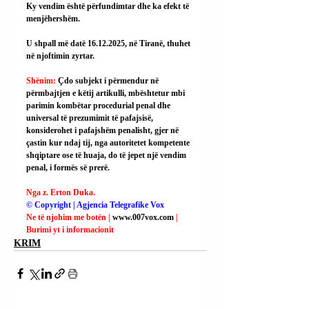
Ky vendim është përfundimtar dhe ka efekt të 
menjëhershëm.
U shpall më datë 16.12.2025, në Tiranë, thuhet 
në njoftimin zyrtar.
Shënim: 
Çdo subjekt i përmendur në 
përmbajtjen e këtij artikulli, mbështetur mbi 
parimin kombëtar procedurial penal dhe 
universal të prezumimit të pafajsisë, 
konsiderohet i pafajshëm penalisht, gjer në 
çastin kur ndaj tij, nga autoritetet kompetente 
shqiptare ose të huaja, do të jepet një vendim 
penal, i formës së prerë.
Nga z. Erton Duka.
© Copyright | Agjencia Telegrafike Vox
Ne të njohim me botën | 
www.007vox.com
| 
Burimi yt i informacionit
KRIM