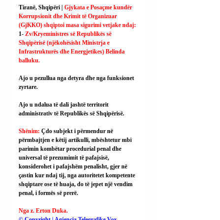
Tiranë, Shqipëri | 
Gjykata e Posaçme kundër 
Korrupsionit dhe Krimit të Organizuar 
(GjKKO) shqiptoi masa sigurimi vetjake ndaj:
1- 
Zv/Kryeministres së Republikës së 
Shqipërisë (njëkohësisht Ministrja e 
Infrastrukturës dhe Energjetikes) Belinda 
balluku.
Ajo u pezullua nga detyra dhe nga funksionet 
zyrtare.
Ajo u ndalua të dali jashtë territorit 
administrativ të Republikës së Shqipërisë.
Shënim: 
Çdo subjekt i përmendur në 
përmbajtjen e këtij artikulli, mbështetur mbi 
parimin kombëtar procedurial penal dhe 
universal të prezumimit të pafajsisë, 
konsiderohet i pafajshëm penalisht, gjer në 
çastin kur ndaj tij, nga autoritetet kompetente 
shqiptare ose të huaja, do të jepet një vendim 
penal, i formës së prerë.
Nga z. Erton Duka.
© Copyright | Agjencia Telegrafike Vox