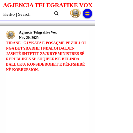
AGJENCIA TELEGRAFIKE V
O
X
Agjencia Telegrafike Vox
Nov 20, 2025
TIRANË | GJYKATA E POSAÇME PEZULLOI
NGA DETYRA DHE I NDALOI DALJEN
JASHTË SHTETIT ZV/KRYEMINISTRES SË
REPUBLIKËS SË SHQIPËRISË BELINDA
BALLUKU; KONSIDEROHET E PËRFSHIRË
NË KORRUPSION.