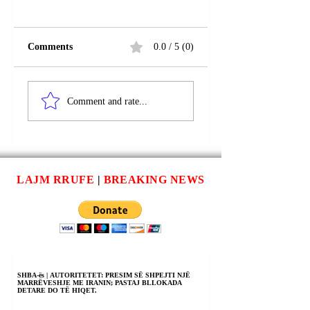
Comments
0.0 / 5 (0)
ZV/KRYEMINIST
TIRANË |
Comment and rate...
E REPUBLIKËS S
PROKURORIA E
SHQIPËRISË
POSAÇME KUNDËR
BELINDA BALLU
KORRUPSIONIT DHE
BËRI TË DITUR S
KRIMIT TË
NUK DO TË KET
ORGANIZUAR
MË FATURIM
(SPAK) MORI TË
LAJM RRUFE
|
BREAKING NEWS
AFORFE TË
PANDEHUR
ENERGJISË
ZV/KRYEMINISTREN
ELEKTRIKE.
E REPUBLIKËS SË
SHQIPËRISË
BELINDA BALLUKU;
NJOFTIMI ZYRTAR.
SHBA-ës | AUTORITETET: PRESIM SË SHPEJTI NJË
MARRËVESHJE ME IRANIN; PASTAJ BLLOKADA
DETARE DO TË HIQET.