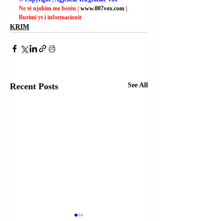
Ne të njohim me botën | 
www.007vox.com
| 
Burimi yt i informacionit
KRIM
Recent Posts
See All