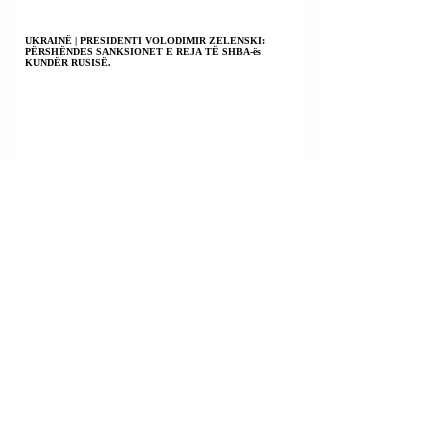
UKRAINË | PRESIDENTI VOLODIMIR ZELENSKI:
PËRSHËNDES SANKSIONET E REJA TË SHBA-ës
KUNDËR RUSISË.
BOLIVI | MINISTRI I MBROJTJES ERNESTO
JUSTINIANO: DO T’I BASHKOHEMI “MBUROJËS SË
AMERIKAVE” KUNDËR KARTELEVE TË DROGËS.