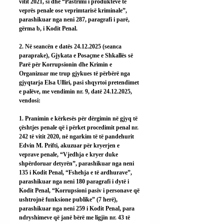
vitit 2021, si dhe “Pastrimi i produkteve të 
veprës penale ose veprimtarisë kriminale”, 
parashikuar nga neni 287, paragrafi i parë, 
gërma b, i Kodit Penal.
2. Në seancën e datës 24.12.2025 (seanca 
paraprake), Gjykata e Posaçme e Shkallës së 
Parë për Korrupsionin dhe Krimin e 
Organizuar me trup gjykues të përbërë nga 
gjyqtarja Elsa Ulliri, pasi shqyrtoi pretendimet 
e palëve, me vendimin nr. 9, datë 24.12.2025, 
vendosi:
1. Pranimin e kërkesës për dërgimin në gjyq të 
çështjes penale që i përket procedimit penal nr. 
242 të vitit 2020, në ngarkim të të pandehurit 
Edvin M. Prifti, akuzuar për kryerjen e 
veprave penale, “Vjedhja e kryer duke 
shpërdoruar detyrën”, parashikuar nga neni 
135 i Kodit Penal, “Fshehja e të ardhurave”, 
parashikuar nga neni 180 paragrafi i dytë i 
Kodit Penal, “Korrupsioni pasiv i personave që 
ushtrojnë funksione publike” (7 herë), 
parashikuar nga neni 259 i Kodit Penal, para 
ndryshimeve që janë bërë me ligjin nr. 43 të 