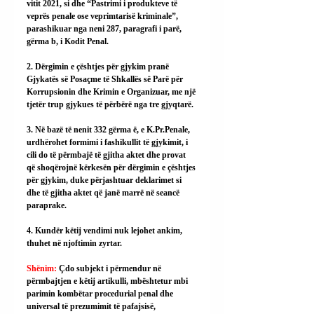
vitit 2021, si dhe “Pastrimi i produkteve të 
veprës penale ose veprimtarisë kriminale”, 
parashikuar nga neni 287, paragrafi i parë, 
gërma b, i Kodit Penal.
2. Dërgimin e çështjes për gjykim pranë 
Gjykatës së Posaçme të Shkallës së Parë për 
Korrupsionin dhe Krimin e Organizuar, me një 
tjetër trup gjykues të përbërë nga tre gjyqtarë.
3. Në bazë të nenit 332 gërma ë, e 
K.Pr
.Penale, 
urdhërohet formimi i fashikullit të gjykimit, i 
cili do të përmbajë të gjitha aktet dhe provat 
që shoqërojnë kërkesën për dërgimin e çështjes 
për gjykim, duke përjashtuar deklarimet si 
dhe të gjitha aktet që janë marrë në seancë 
paraprake.
4. Kundër këtij vendimi nuk lejohet ankim, 
thuhet në njoftimin zyrtar.
Shënim: 
Çdo subjekt i përmendur në 
përmbajtjen e këtij artikulli, mbështetur mbi 
parimin kombëtar procedurial penal dhe 
universal të prezumimit të pafajsisë, 