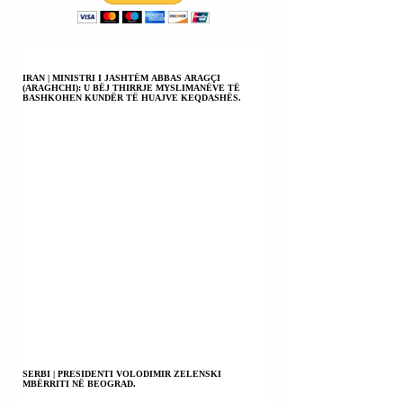
PRIFTI.
ONKOLOGË TË
CILËT VDIQËN T
GJITHË PA
PËRJASHTIM.
IRAN | MINISTRI I JASHTËM ABBAS ARAGÇI
(ARAGHCHI): U BËJ THIRRJE MYSLIMANËVE TË
BASHKOHEN KUNDËR TË HUAJVE KEQDASHËS.
SERBI | PRESIDENTI VOLODIMIR ZELENSKI
MBËRRITI NË BEOGRAD.