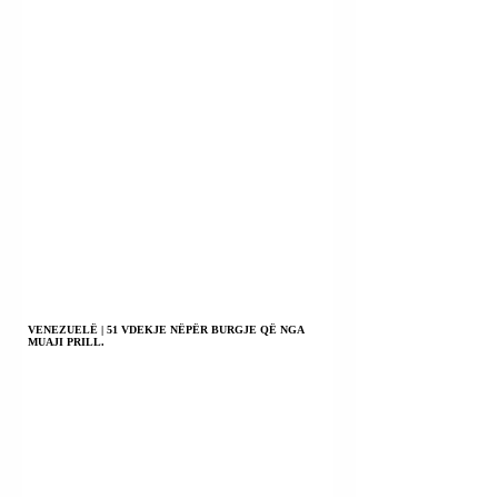
VENEZUELË | 51 VDEKJE NËPËR BURGJE QË NGA
MUAJI PRILL.