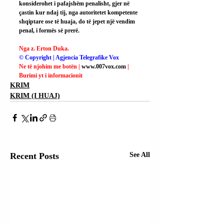
konsiderohet i pafajshëm penalisht, gjer në 
çastin kur ndaj tij, nga autoritetet kompetente 
shqiptare ose të huaja, do të jepet një vendim 
penal, i formës së prerë.
Nga z. Erton Duka.
© Copyright | Agjencia Telegrafike Vox
Ne të njohim me botën | 
www.007vox.com
| 
Burimi yt i informacionit
KRIM
KRIM (I HUAJ)
Recent Posts
See All