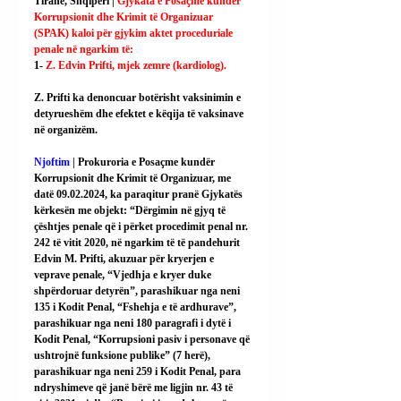
Tiranë, Shqipëri | 
Gjykata e Posaçme kundër 
Korrupsionit dhe Krimit të Organizuar 
(SPAK) kaloi për gjykim aktet proceduriale 
penale në ngarkim të:
1- 
Z. Edvin Prifti, mjek zemre (kardiolog).
Z. Prifti ka denoncuar botërisht vaksinimin e 
detyrueshëm dhe efektet e këqija të vaksinave 
në organizëm.
Njoftim
 | Prokuroria e Posaçme kundër 
Korrupsionit dhe Krimit të Organizuar, me 
datë 09.02.2024, ka paraqitur pranë Gjykatës 
kërkesën me objekt: “Dërgimin në gjyq të 
çështjes penale që i përket procedimit penal nr. 
242 të vitit 2020, në ngarkim të të pandehurit 
Edvin M. Prifti, akuzuar për kryerjen e 
veprave penale, “Vjedhja e kryer duke 
shpërdoruar detyrën”, parashikuar nga neni 
135 i Kodit Penal, “Fshehja e të ardhurave”, 
parashikuar nga neni 180 paragrafi i dytë i 
Kodit Penal, “Korrupsioni pasiv i personave që 
ushtrojnë funksione publike” (7 herë), 
parashikuar nga neni 259 i Kodit Penal, para 
ndryshimeve që janë bërë me ligjin nr. 43 të 