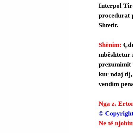
Interpol Ti
procedurat p
Shtetit.
Shënim: 
Çdo
mbështetur 
prezumimit t
kur ndaj tij
vendim penal
Nga z. Erto
© Copyright
Ne të njohim