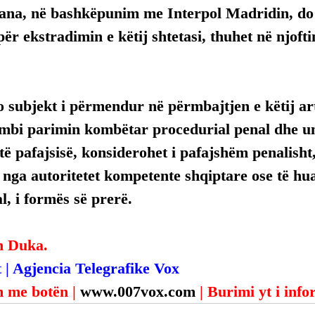
rana, në bashkëpunim me Interpol Madridin, do 
ër ekstradimin e këtij shtetasi, thuhet në njofti
 subjekt i përmendur në përmbajtjen e këtij arti
mbi parimin kombëtar procedurial penal dhe uni
ë pafajsisë, konsiderohet i pafajshëm penalisht,
, nga autoritetet kompetente shqiptare ose të hua
, i formës së prerë.
n Duka.
 | Agjencia Telegrafike Vox
 me botën | 
www.007vox.com
| Burimi yt i inf