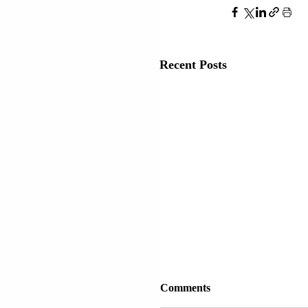
Recent Posts
LAGJJA “NR. 13”; D
Comments
| FLORANT SINANAJ