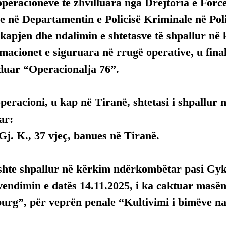
operacioneve të zhvilluara nga Drejtoria e Forc
 në Departamentin e Policisë Kriminale në Polic
 kapjen dhe ndalimin e shtetasve të shpallur në
macionet e siguruara në rrugë operative, u final
oduar “Operacionalja 76”.
operacioni, u kap në Tiranë, shtetasi i shpallur 
ar:
 Gj. K., 37 vjeç, banues në Tiranë.
ishte shpallur në kërkim ndërkombëtar pasi Gyk
endimin e datës 14.11.2025, i ka caktuar masën 
burg”, për veprën penale “Kultivimi i bimëve na