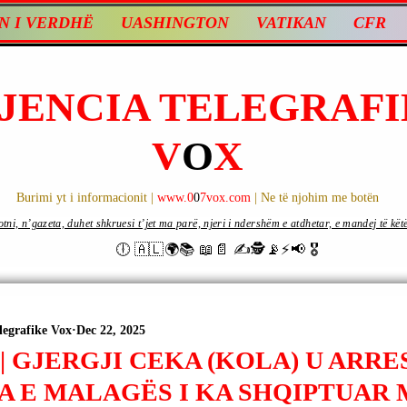
N I VERDHË
UASHINGTON
VATIKAN
CFR
JENCIA TELEGRAFI
V
O
X
Burimi yt i informacionit |
www.0
0
7vox.com
| Ne të njohim me botën
ni, n’gazeta, duhet shkruesi t’jet ma parë, njeri i ndershëm e atdhetar, e mandej të këtë d
🕕 🇦🇱🌍📚 📖📄 ✍🕵️📡⚡️📢 🎖
legrafike Vox
Dec 22, 2025
| GJERGJI CEKA (KOLA) U ARRE
A E MALAGËS I KA SHQIPTUAR