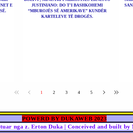
NET E
JUSTINIANO: DO T’I BASHKOHEMI
SAN
SË.
“MBUROJËS SË AMERIKAVE” KUNDËR
KARTELEVE TË DROGËS.
1
2
3
4
5
POWERD BY DUKAWEB 2023
rtuar nga z. Erton Duka | Conceived and built b