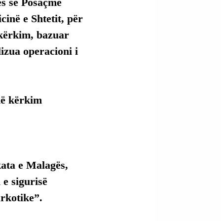
ës së Posaçme 
inë e Shtetit, për 
 kërkim, bazuar 
izua operacioni i 
në kërkim 
ata e Malagës, 
e sigurisë 
rkotike”.