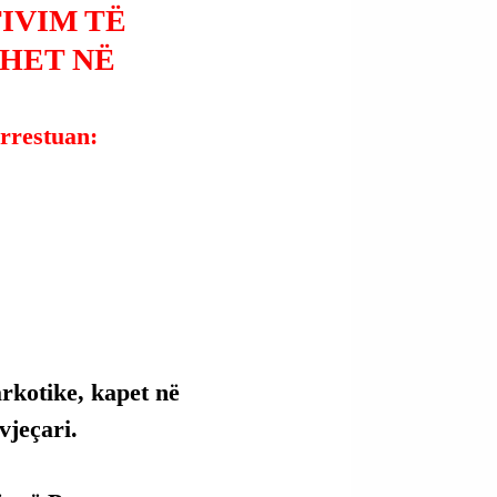
IVIM TË
HET NË
arrestuan:
rkotike, kapet në 
vjeçari.