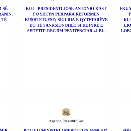
M SË
KILI | PRESIDENTI JOSE ANTONIO KAST
EKUA
RANIN;
PO SHTYN PËRPARA REFORMËN
 TË
KUSHTETUESE; SIGURIA E QYTETARËVE
KLA
DO TË SANKSIONOHET SI DETYRË E
EK
SHTETIT; REGJIM PENITENCIAR 41 BIS
LOBO
PËR KAPOT E DROGËS.
ÇO
Agjencia Telegrafike Vox
IMIR
BOLIVI | MINISTRI I MBROJTJES ERNESTO
SHB