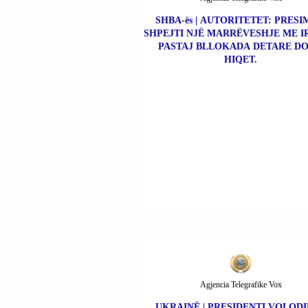
SHBA-ës | AUTORITETET: PRESI
SHPEJTI NJË MARRËVESHJE ME I
PASTAJ BLLOKADA DETARE DO
HIQET.
Agjencia Telegrafike Vox
UKRAINË | PRESIDENTI VOLOD