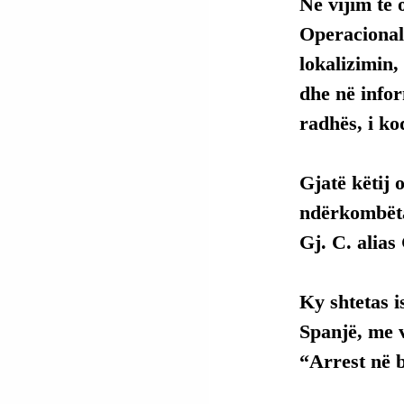
Në vijim të 
Operacionale
lokalizimin,
dhe në infor
radhës, i k
Gjatë këtij 
ndërkombët
Gj. C. alias
Ky shtetas 
Spanjë, me v
“Arrest në 