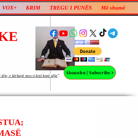
VOX+
KRIM
TREGU I PUNËS
Më shumë
KE
Abonohu | Subscribe
ije, e kërkujtë mos ti ketë kenë afije
”.
STUA;
 MASË