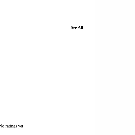
See All
RRUGA “RAMADAN
of 5 stars.
No ratings yet
ÇITAKU”; LAGJJA