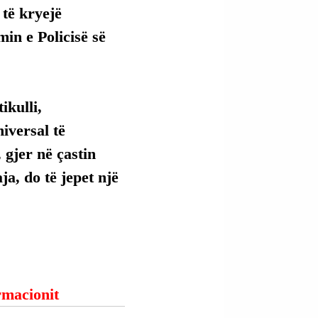
të kryejë 
min e Policisë së 
kulli, 
versal të 
 gjer në çastin 
ja, do të jepet një 
ormacionit