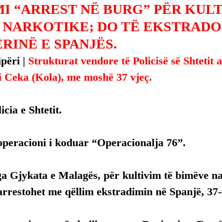
I “ARREST NË BURG” PËR KULT
 NARKOTIKE; DO TË EKSTRADO
RINË E SPANJËS.
përi | 
Strukturat vendore të Policisë së Shtetit 
i Ceka (Kola), me moshë 37 vjeç.
licia e Shtetit.
operacioni i koduar “Operacionalja 76”.
a Gjykata e Malagës, për kultivim të bimëve na
rrestohet me qëllim ekstradimin në Spanjë, 37-