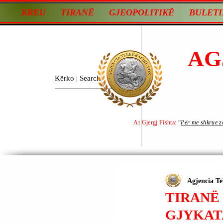
KREU
TIRANË
GJEOPOLITIKË
BULETI
AG
At Gjergj Fishta:
“
Për me shkrue zot
Agjencia Te
TIRANË 
GJYKAT