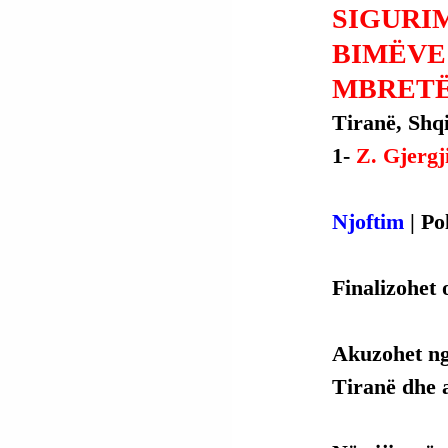
SIGURIM
BIMËVE
MBRETË
Tiranë, Shqi
1- 
Z. Gjergj
Njoftim
 | Po
Finalizohet 
Akuzohet ng
Tiranë dhe a