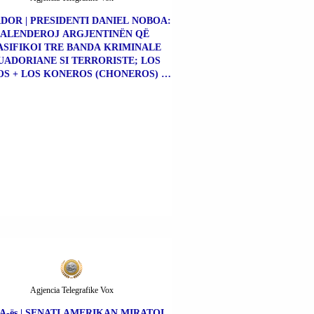
DOR | PRESIDENTI DANIEL NOBOA:
FALENDEROJ ARGJENTINËN QË
SIFIKOI TRE BANDA KRIMINALE
UADORIANE SI TERRORISTE; LOS
S + LOS KONEROS (CHONEROS) +
NE KILLËRS (CHONE KILLERS).
Agjencia Telegrafike Vox
A-ës | SENATI AMERIKAN MIRATOI