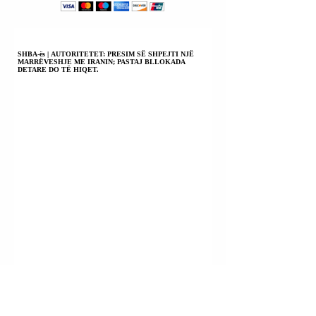
E KOMISARIATIT
TË POLICISË
SARANDË.
SHBA-ës | AUTORITETET: PRESIM SË SHPEJTI NJË
MARRËVESHJE ME IRANIN; PASTAJ BLLOKADA
DETARE DO TË HIQET.
KILI | PRESIDENTI JOSE ANTONIO KAST PO SHTYN
PËRPARA REFORMËN KUSHTETUESE; SIGURIA E
QYTETARËVE DO TË SANKSIONOHET SI DETYRË E
SHTETIT; REGJIM PENITENCIAR 41 BIS PËR KAPOT E