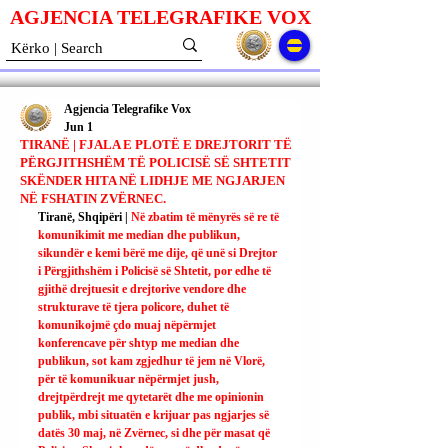
AGJENCIA TELEGRAFIKE V
O
X
Agjencia Telegrafike Vox
Jun 1
TIRANË | FJALA E PLOTË E DREJTORIT TË
PËRGJITHSHËM TË POLICISË SË SHTETIT
SKËNDER HITA NË LIDHJE ME NGJARJEN
NË FSHATIN ZVËRNEC.
Tiranë, Shqipëri | 
Në zbatim të mënyrës së re të 
komunikimit me median dhe publikun, 
sikundër e kemi bërë me dije, që unë si Drejtor 
i Përgjithshëm i Policisë së Shtetit, por edhe të 
gjithë drejtuesit e drejtorive vendore dhe 
strukturave të tjera policore, duhet të 
komunikojmë çdo muaj nëpërmjet 
konferencave për shtyp me median dhe 
publikun, sot kam zgjedhur të jem në Vlorë, 
për të komunikuar nëpërmjet jush, 
drejtpërdrejt me qytetarët dhe me opinionin 
publik, mbi situatën e krijuar pas ngjarjes së 
datës 30 maj, në Zvërnec, si dhe për masat që 