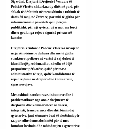
Siç e dini, Drejtori i Drejtorisë Vendore të 
Policisë Vlorë u shkarkua dy ditë më parë, për 
shkak të dështimit në menaxhimin e tubimit të 
datës 30 maj, në Zvërnec, por mbi të gjitha për 
informacionin e pavërtetë që u përçua 
publikisht, për një qytetar që u mor me forcë 
dhe u godit nga rojet e sigurisë private në 
kantier.
Drejtoria Vendore e Policisë Vlorë ka nevojë të 
nxjerrë mësimet e duhura dhe me të gjitha 
strukturat policore në varësi të saj duhet të 
identifikojë problematikat, si edhe të bëjë 
propozimet përkatëse, qoftë për masa 
administrative të reja, qoftë kandidatura të 
reja drejtuese në drejtori dhe komisariate, 
sipas nevojave.
Menaxhimi i strukturave, i situatave dhe i 
problematikave nga ana e drejtuesve të 
drejtorive dhe komisariateve në varësi, 
integriteti, transparenca dhe shërbimi ndaj 
qytetarëve, janë elemente bazë të vlerësimit për 
ta, por edhe domosdoshmëri për të mos 
humbur besimin dhe mbështetjen e qytetarëve.