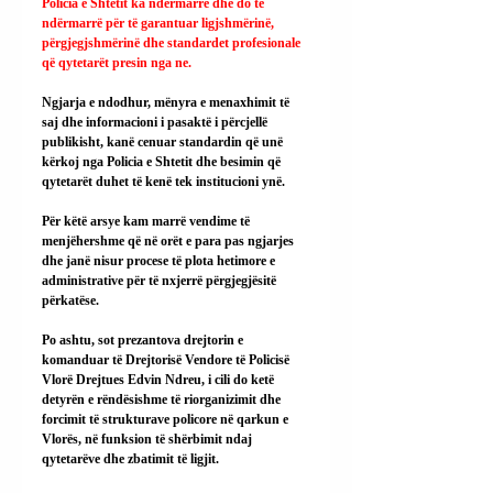
Policia e Shtetit ka ndërmarrë dhe do të 
ndërmarrë për të garantuar ligjshmërinë, 
përgjegjshmërinë dhe standardet profesionale 
që qytetarët presin nga ne.
Ngjarja e ndodhur, mënyra e menaxhimit të 
saj dhe informacioni i pasaktë i përcjellë 
publikisht, kanë cenuar standardin që unë 
kërkoj nga Policia e Shtetit dhe besimin që 
qytetarët duhet të kenë tek institucioni ynë.
Për këtë arsye kam marrë vendime të 
menjëhershme që në orët e para pas ngjarjes 
dhe janë nisur procese të plota hetimore e 
administrative për të nxjerrë përgjegjësitë 
përkatëse.
Po ashtu, sot prezantova drejtorin e 
komanduar të Drejtorisë Vendore të Policisë 
Vlorë Drejtues Edvin Ndreu, i cili do ketë 
detyrën e rëndësishme të riorganizimit dhe 
forcimit të strukturave policore në qarkun e 
Vlorës, në funksion të shërbimit ndaj 
qytetarëve dhe zbatimit të ligjit.