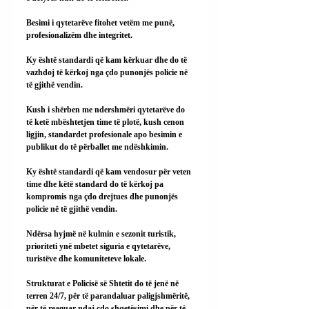
Besimi i qytetarëve fitohet vetëm me punë, 
profesionalizëm dhe integritet.
Ky është standardi që kam kërkuar dhe do të 
vazhdoj të kërkoj nga çdo punonjës policie në 
të gjithë vendin.
Kush i shërben me ndershmëri qytetarëve do 
të ketë mbështetjen time të plotë, kush cenon 
ligjin, standardet profesionale apo besimin e 
publikut do të përballet me ndëshkimin.
Ky është standardi që kam vendosur për veten 
time dhe këtë standard do të kërkoj pa 
kompromis nga çdo drejtues dhe punonjës 
policie në të gjithë vendin.
Ndërsa hyjmë në kulmin e sezonit turistik, 
prioriteti ynë mbetet siguria e qytetarëve, 
turistëve dhe komuniteteve lokale.
Strukturat e Policisë së Shtetit do të jenë në 
terren 24/7, për të parandaluar paligjshmëritë, 
për të reaguar ndaj çdo shqetësimi dhe për të 