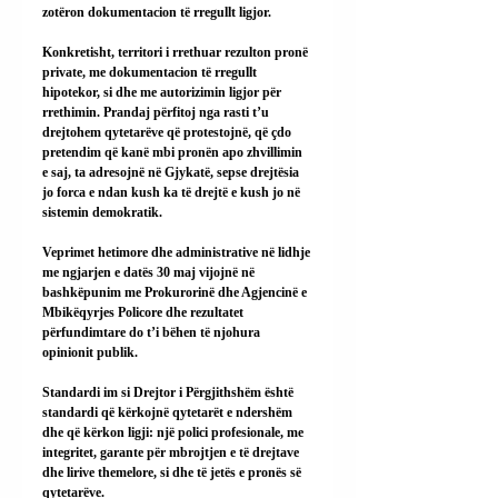
zotëron dokumentacion të rregullt ligjor.
Konkretisht, territori i rrethuar rezulton pronë 
private, me dokumentacion të rregullt 
hipotekor, si dhe me autorizimin ligjor për 
rrethimin. Prandaj përfitoj nga rasti t’u 
drejtohem qytetarëve që protestojnë, që çdo 
pretendim që kanë mbi pronën apo zhvillimin 
e saj, ta adresojnë në Gjykatë, sepse drejtësia 
jo forca e ndan kush ka të drejtë e kush jo në 
sistemin demokratik.
Veprimet hetimore dhe administrative në lidhje 
me ngjarjen e datës 30 maj vijojnë në 
bashkëpunim me Prokurorinë dhe Agjencinë e 
Mbikëqyrjes Policore dhe rezultatet 
përfundimtare do t’i bëhen të njohura 
opinionit publik.
Standardi im si Drejtor i Përgjithshëm është 
standardi që kërkojnë qytetarët e ndershëm 
dhe që kërkon ligji: një polici profesionale, me 
integritet, garante për mbrojtjen e të drejtave 
dhe lirive themelore, si dhe të jetës e pronës së 
qytetarëve.