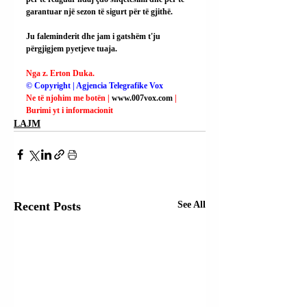
garantuar një sezon të sigurt për të gjithë.
Ju faleminderit dhe jam i gatshëm t'ju 
përgjigjem pyetjeve tuaja.
Nga z. Erton Duka.
© Copyright | Agjencia Telegrafike Vox
Ne të njohim me botën | 
www.007vox.com
| 
Burimi yt i informacionit
LAJM
Recent Posts
See All