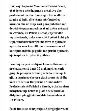
I kërkoj Drejtorisë Vendore të Policisë Vlorë, 
që të jetë sa më e hapur, sa më aktive dhe 
profesionale në shërbim të qytetarëve dhe në 
zbatim të ligjit, dhe të mos përfaqësohet 
kurrsesi dhe në asnjë rast para publikut, me 
dobësinë e papranueshme të tri ditëve më parë 
në Zvërnec, ku Policia u shfaq e fjetur dhe 
joprofesionale, duke mos ndërhyrë në kohë për 
të parandaluar marrjen me forcë të qytetarit 
apo duke mos identifikuar dhe arrestuar në 
kohë punonjësin që goditi me grusht qytetarin, 
ajo trupë na turpëroi të gjithëve.
Prandaj, siç jeni në dijeni, kam urdhëruar që 
prej pasdites së datës 30 maj, ngritjen e një 
grupi të posaçëm hetimor, i cili do të hetojë të 
gjitha veprimet e kryera gjatë protestës si dhe 
kam urdhëruar Drejtorinë e Standardeve 
Profesionale në Policinë e Shtetit, e cila ka nisur 
menjëherë një hetim të plotë dhe të thelluar 
disiplinor për gjithë zinxhirin komandues të 
DVP Vlorë.
Po në funksion të nxjerrjes së përgjegjësive, në 