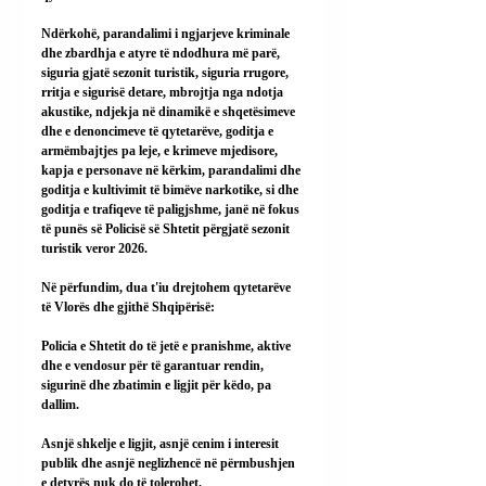
Ndërkohë, parandalimi i ngjarjeve kriminale 
dhe zbardhja e atyre të ndodhura më parë, 
siguria gjatë sezonit turistik, siguria rrugore, 
rritja e sigurisë detare, mbrojtja nga ndotja 
akustike, ndjekja në dinamikë e shqetësimeve 
dhe e denoncimeve të qytetarëve, goditja e 
armëmbajtjes pa leje, e krimeve mjedisore, 
kapja e personave në kërkim, parandalimi dhe 
goditja e kultivimit të bimëve narkotike, si dhe 
goditja e trafiqeve të paligjshme, janë në fokus 
të punës së Policisë së Shtetit përgjatë sezonit 
turistik veror 2026.
Në përfundim, dua t'iu drejtohem qytetarëve 
të Vlorës dhe gjithë Shqipërisë:
Policia e Shtetit do të jetë e pranishme, aktive 
dhe e vendosur për të garantuar rendin, 
sigurinë dhe zbatimin e ligjit për këdo, pa 
dallim.
Asnjë shkelje e ligjit, asnjë cenim i interesit 
publik dhe asnjë neglizhencë në përmbushjen 
e detyrës nuk do të tolerohet.