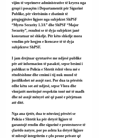
vijim të veprimeve administrative të kryera nga 
grupi i posaçëm i Departamentit për Sigurinë 
Publike, për vlerësimin e zbatimit të 
përgjegjësive ligjore nga subjektet ShPSF 
“Myrto Security 1.3A” dhe ShPSF “Major 
Security”, rezultoi se të dyja subjektet janë 
konstatuar në shkelje. Për këto shkelje mora 
vendim për heqjen e licencave të të dyja 
subjekteve ShPSF.
I jam drejtuar qytetarëve me ndjesë publike 
për atë informacion të pasaktë, sepse besimi i 
publikut te Policia e Shtetit është vlera më e 
rëndësishme dhe cenimi i tij nuk mund të 
justifikohet në asnjë rast. Por dua ta përsëris 
edhe këtu sot atë ndjesë, sepse Vlora dhe 
vlonjatët meritojnë respektin tonë më të madh 
dhe në asnjë mënyrë atë që panë e përjetuan 
atë ditë.
Nga ana tjetër, dua te nënvizoj përsëri se 
Policia e Shtetit ka për detyrë ligjore të 
garantojë rendin dhe sigurinë e protestuesve të 
çfarëdo natyre, por po ashtu ka detyrë ligjore 
të mbrojë integritetin e çdo prone private që 