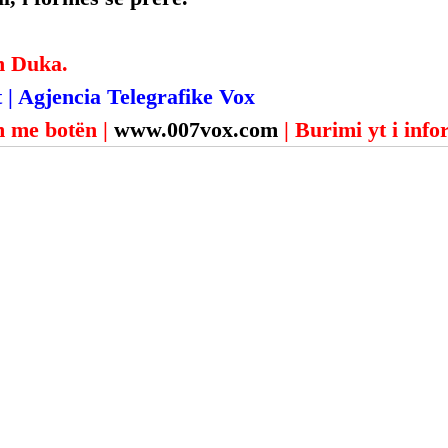
n Duka.
 | Agjencia Telegrafike Vox
 me botën | 
www.007vox.com
| Burimi yt i inf