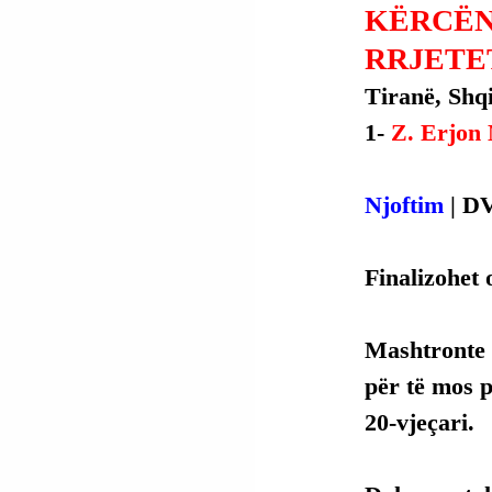
KËRCËN
RRJETE
Tiranë, Shqi
1- 
Z. Erjon 
Njoftim
 | D
Finalizohet 
Mashtronte 
për të mos p
20-vjeçari.