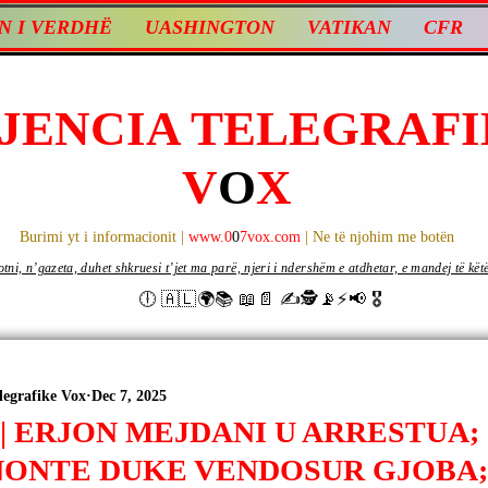
N I VERDHË
UASHINGTON
VATIKAN
CFR
JENCIA TELEGRAFI
V
O
X
Burimi yt i informacionit |
www.0
0
7vox.com
| Ne të njohim me botën
ni, n’gazeta, duhet shkruesi t’jet ma parë, njeri i ndershëm e atdhetar, e mandej të këtë d
🕕 🇦🇱🌍📚 📖📄 ✍🕵️📡⚡️📢 🎖
legrafike Vox
Dec 7, 2025
| ERJON MEJDANI U ARRESTUA;
ONTE DUKE VENDOSUR GJOBA;