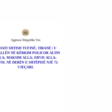
VELIAJ | NJOFTIMI I
PLOTË I SPAK-ut.
Agjencia Telegrafike Vox
HATI SHTISH TUFINË; TIRANË | U
LLËN NË KËRKIM POLICOR ALTIN
LA; MAKSIM ALLA; ERVIS ALLA;
TOL NË DERËN E SHTËPISË NJË 72-
VJEÇARI.