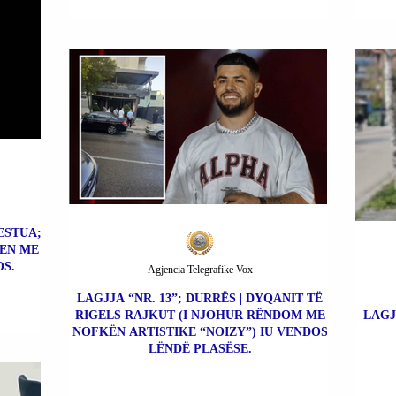
ESTUA;
EN ME
S.
Agjencia Telegrafike Vox
LAGJJA “NR. 13”; DURRËS | DYQANIT TË
RIGELS RAJKUT (I NJOHUR RËNDOM ME
LAGJ
NOFKËN ARTISTIKE “NOIZY”) IU VENDOS
LËNDË PLASËSE.