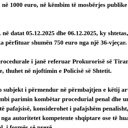
 në 1000 euro, në këmbim të mosbërjes publike 
 në datat 05.12.2025 dhe 06.12.2025, ky shtetas
ka përfituar shumën 750 euro nga një 36-vjeçar.
rocedurale i janë referuar Prokurorisë së Tira
, thuhet në njoftimin e Policisë së Shtetit.
 subjekt i përmendur në përmbajtjen e këtij arti
mbi parimin kombëtar procedurial penal dhe uni
ë pafajsisë, konsiderohet i pafajshëm penalisht,
, nga autoritetet kompetente shqiptare ose të hua
, i formës së prerë.