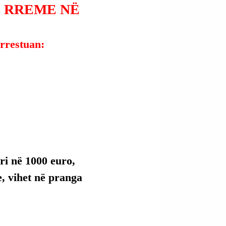
 RREME NË
arrestuan:
i në 1000 euro, 
e, vihet në pranga 