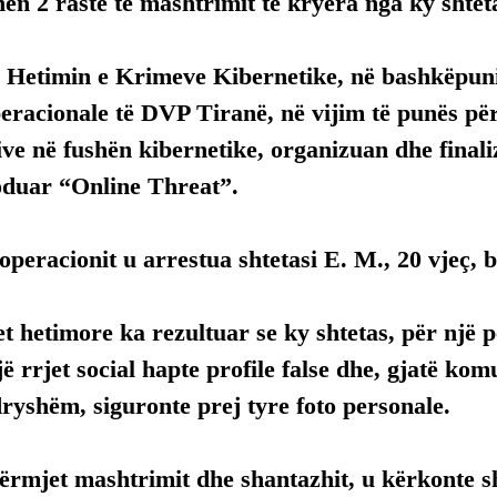
n 2 raste të mashtrimit të kryera nga ky shtet
r Hetimin e Krimeve Kibernetike, në bashkëpun
racionale të DVP Tiranë, në vijim të punës për
ve në fushën kibernetike, organizuan dhe final
koduar “Online Threat”.
i operacionit u arrestua shtetasi E. M., 20 vjeç,
 hetimore ka rezultuar se ky shtetas, për një p
jë rrjet social hapte profile false dhe, gjatë ko
dryshëm, siguronte prej tyre foto personale.
ërmjet mashtrimit dhe shantazhit, u kërkonte 