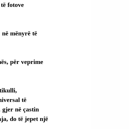
të fotove 
, në mënyrë të 
nës, për veprime 
kulli, 
versal të 
 gjer në çastin 
ja, do të jepet një 