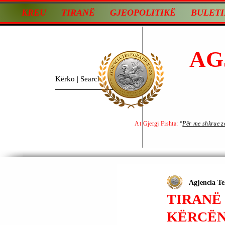
KREU
TIRANË
GJEOPOLITIKË
BULETI
AG
At Gjergj Fishta:
“
Për me shkrue zot
Agjencia Te
TIRANË 
KËRCËN