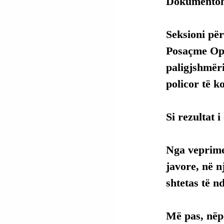
Dokumentohe
Seksioni pë
Posaçme Ope
paligjshmëri
policor të 
Si rezultat 
Nga veprimet
javore, në n
shtetas të n
Më pas, nëp