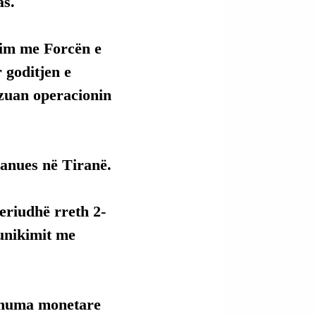
as.
im me Forcën e 
 goditjen e 
izuan operacionin 
 banues në Tiranë.
eriudhë rreth 2-
munikimit me 
shuma monetare 