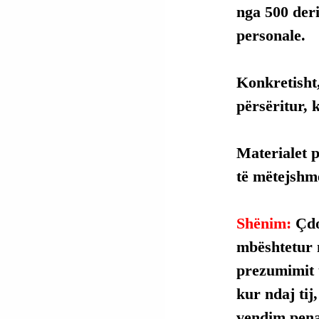
nga 500 deri
personale.
Konkretisht,
përsëritur, 
Materialet p
të mëtejshme
Shënim: 
Çdo
mbështetur 
prezumimit t
kur ndaj tij
vendim penal