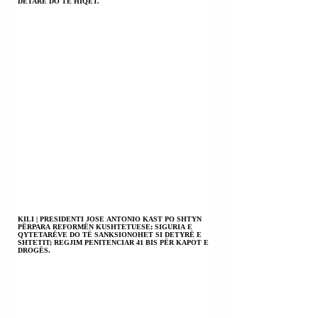
DETARE DO TË HIQET.
KILI | PRESIDENTI JOSE ANTONIO KAST PO SHTYN
PËRPARA REFORMËN KUSHTETUESE; SIGURIA E
QYTETARËVE DO TË SANKSIONOHET SI DETYRË E
SHTETIT; REGJIM PENITENCIAR 41 BIS PËR KAPOT E
DROGËS.