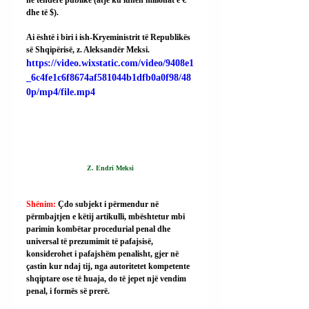
në tenderë publikë (atje ku luhen milionat e € 
dhe të $).
Ai
 është i biri i ish-Kryeministrit të Republikës 
së Shqipërisë, z. Aleksandër Meksi.
https://video.wixstatic.com/video/9408e1
_6c4fe1c6f8674af581044b1dfb0a0f98/48
0p/mp4/file.mp4
Z. Endri Meksi
Shënim: 
Çdo subjekt i përmendur në 
përmbajtjen e këtij artikulli, mbështetur mbi 
parimin kombëtar procedurial penal dhe 
universal të prezumimit të pafajsisë, 
konsiderohet i pafajshëm penalisht, gjer në 
çastin kur ndaj tij, nga autoritetet kompetente 
shqiptare ose të huaja, do të jepet një vendim 
penal, i formës së prerë.