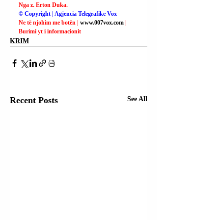
Nga z. Erton Duka.
© Copyright | Agjencia Telegrafike Vox
Ne të njohim me botën | 
www.007vox.com
| 
Burimi yt i informacionit
KRIM
Recent Posts
See All