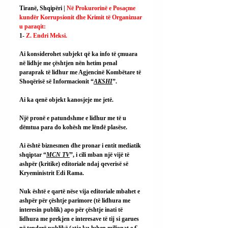
Tiranë, Shqipëri | 
Në Prokurorinë e Posaçme 
kundër Korrupsionit dhe Krimit të Organizuar 
u paraqit:
1- 
Z. Endri Meksi.
Ai
 konsiderohet subjekt që ka info të çmuara 
në lidhje me çështjen nën hetim penal 
paraprak të lidhur me Agjencinë Kombëtare të 
Shoqërisë së Informacionit “
AKSHI
”.
Ai ka qenë objekt kanosjeje me jetë.
Një pronë e patundshme e lidhur me të u 
dëmtua para do kohësh me lëndë plasëse.
Ai është biznesmen dhe pronar i entit mediatik 
shqiptar 
“
MCN TV
”, i cili mban një vijë të 
ashpër (kritike) editoriale ndaj qeverisë së 
Kryeministrit Edi Rama.
Nuk është e qartë nëse vija editoriale mbahet e 
ashpër për çështje parimore (të lidhura me 
interesin publik) apo për çështje inati të 
lidhura me prekjen e interesave të tij si garues 