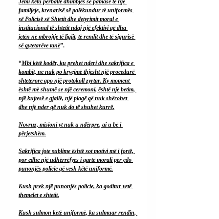
Jemi këtu përballë dhimbjes së pamasë të një 
familjeje, krenarisë së palëkundur të uniformës 
së Policisë së Shtetit dhe detyrimit moral e 
institucional të shtetit ndaj një efektivi që dha 
jetën në mbrojtje të ligjit, të rendit dhe të sigurisë 
së qytetarëve tanë
”.
“
Mbi këtë kodër, ku prehet nderi dhe sakrifica e 
kombit, ne nuk po kryejmë thjesht një procedurë 
shtetërore apo një protokoll zyrtar. Ky moment 
është më shumë se një ceremoni, është një betim, 
një kujtesë e gjallë, një plagë që nuk shërohet 
dhe një nder që nuk do të shuhet kurrë.
Novruz, misioni yt nuk u ndërpre, ai u bë i 
përjetshëm.
Sakrifica jote sublime është sot motivi më i fortë, 
por edhe një udhërrëfyes i qartë morali për çdo 
punonjës policie që vesh këtë uniformë.
Kush prek një punonjës policie, ka goditur vetë 
themelet e shtetit.
Kush sulmon këtë uniformë, ka sulmuar rendin, 