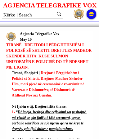
AGJENCIA TELEGRAFIKE V
O
X
Agjencia Telegrafike Vox
May 16
TIRANË | DREJTORI I PËRGJITHSHËM I
POLICISË SË SHTETIT DREJTUES MADHOR
SKËNDER HITA: KUSH SULMON
UNIFORMËN E POLICISË DO TË NDESHET
ME LIGJIN.
Tiranë, Shqipëri | 
Drejtori i Përgjithshëm i 
Policisë së Shtetit, Drejtues Madhor Skënder 
Hita, mori pjesë në ceremoninë e rivarrimit në 
Varrezat e Dëshmorëve, të Dëshmorit të 
Atdheut Novruz Cenalia.
Në fjalën e tij, Drejtori Hita tha se:
1- 
“
Dhimbja, heshtja dhe reflektimi sot peshojnë 
më rëndë se çdo fjalë në këtë ceremoni, sepse 
përballë sakrificës së një njeriu që ra në krye të 
detyrës, çdo fjali duket e pamjaftueshme.