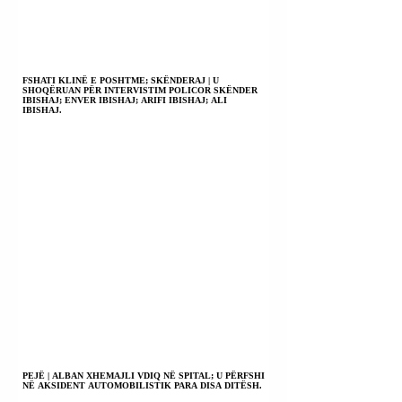
FSHATI KLINË E POSHTME; SKËNDERAJ | U
SHOQËRUAN PËR INTERVISTIM POLICOR SKËNDER
IBISHAJ; ENVER IBISHAJ; ARIFI IBISHAJ; ALI
IBISHAJ.
PEJË | ALBAN XHEMAJLI VDIQ NË SPITAL; U PËRFSHI
NË AKSIDENT AUTOMOBILISTIK PARA DISA DITËSH.