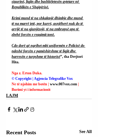
sigurinë, ligjin dhe bashkëjetesën qytetare në 
Republikën e Shqipërisë.
Krimi mund të na shkaktojë dhimbje dhe mund 
të na marrë jetë, por kurrë, asnjëherë nuk do të 
arrijë të na gjunjëzojë, të na zmbrapsë apo të 
zbehë forcën e reagimit tonë.
Çdo dorë që ngrihet mbi uniformën e Policisë do 
ndeshë forcën e pamëshirshme të ligjit dhe 
harresën e turpshme të historisë
”, tha Drejtori 
Hita.
Nga z. Erton Duka.
© Copyright | Agjencia Telegrafike Vox
Ne të njohim me botën | 
www.007vox.com
| 
Burimi yt i informacionit
LAJM
Recent Posts
See All