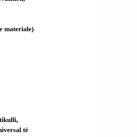
e materiale) 
kulli, 
versal të 