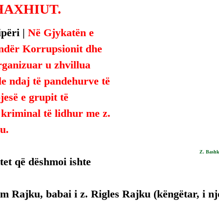
HAXHIUT.
përi | 
Në Gjykatën e 
dër Korrupsionit dhe 
ganizuar u zhvillua 
e ndaj të pandehurve të 
jesë e grupit të 
kriminal të lidhur me z. 
u.
Z. Bash
et që dëshmoi ishte 
m Rajku, babai i z. Rigles Rajku (këngëtar, i n