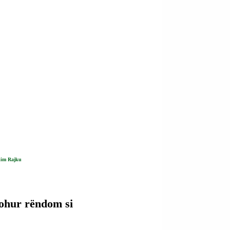
kim Rajku
johur rëndom si 