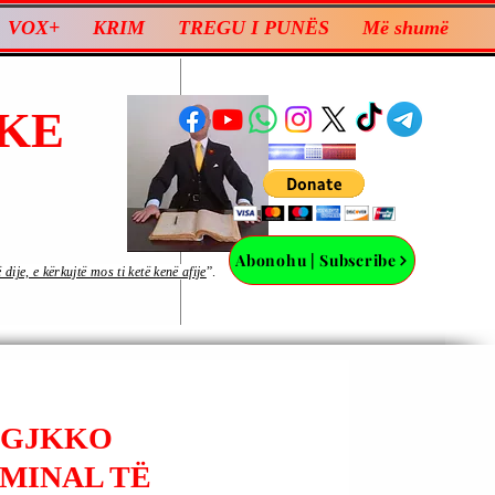
VOX+
KRIM
TREGU I PUNËS
Më shumë
KE
Abonohu | Subscribe
ije, e kërkujtë mos ti ketë kenë afije
”.
 GJKKO
MINAL TË