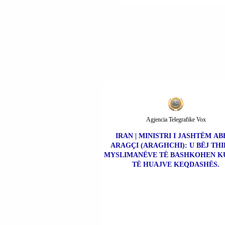
E BURGUT TË DREN
FATJON FASHO DHE
SHEFIN E POLICISË 
BURGUT SOKOL KAC
PËR SHKAK SE LAER
HAXHIUT IU KAP
TELEFON NË QELI.
Agjencia Telegrafike Vox
IRAN | MINISTRI I JASHTËM AB
ARAGÇI (ARAGHCHI): U BËJ THI
MYSLIMANËVE TË BASHKOHEN K
TË HUAJVE KEQDASHËS.