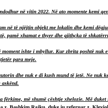
 ndodhur në vitin 2022. Në ato momente kemi qe
m në të njëjtin objekt me lokalin dhe kemi dëgj
të, pamë xhamat e thyer dhe gjithçka të shkatërr
ë moment ishte i mbyllur. Kur zbrita poshtë nuk e 
 tjetër para meje.
utorin dhe nuk e di kush mund të jetë. Ne nuk k
 askënd.
a fërkime, më shumë çështje xhelozie. Më duket 
ha z. Bashkim Rajku, duke iu referuar z. Klevio