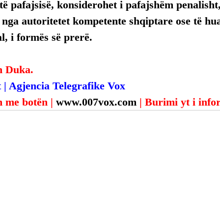
ë pafajsisë, konsiderohet i pafajshëm penalisht,
, nga autoritetet kompetente shqiptare ose të hua
, i formës së prerë.
n Duka.
 | Agjencia Telegrafike Vox
 me botën | 
www.007vox.com
| Burimi yt i inf