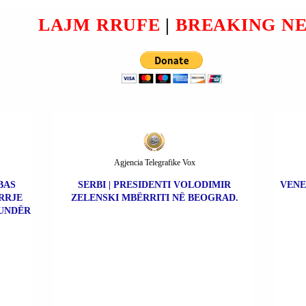
OVËS
LAJM RRUFE
|
BREAKING N
SË
OLI
T
Agjencia Telegrafike Vox
BAS
SERBI | PRESIDENTI VOLODIMIR
VENE
RRJE
ZELENSKI MBËRRITI NË BEOGRAD.
UNDËR