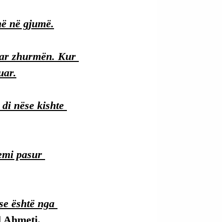
në në gjumë.
uar zhurmën. Kur 
uar.
di nëse kishte 
emi pasur 
se është nga 
l Ahmeti, 