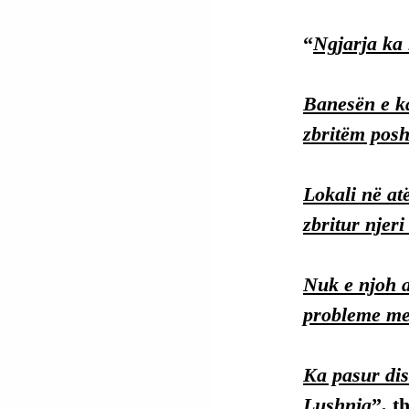
“
Ngjarja ka
Banesën e ka
zbritëm posh
Lokali në at
zbritur njeri
Nuk e njoh a
probleme me
Ka pasur dis
Lushnja
”, t