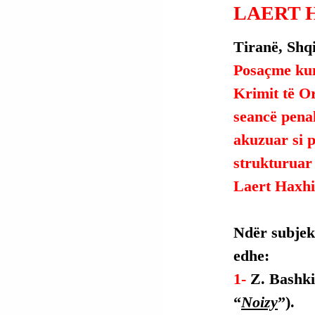
LAERT 
Tiranë, Shqi
Posaçme kun
Krimit të Or
seancë penal
akuzuar si p
strukturuar 
Laert Haxhi
Ndër subjekt
edhe:
1- 
Z. Bashki
“
Noizy
”).