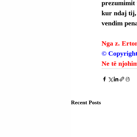
prezumimit t
kur ndaj tij
vendim penal
Nga z. Erto
© Copyright
Ne të njohim
Recent Posts