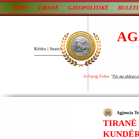
KREU
TIRANË
GJEOPOLITIKË
BULETI
AG
At Gjergj Fishta:
“
Për me shkrue zot
Agjencia Te
TIRANË
KUNDËR