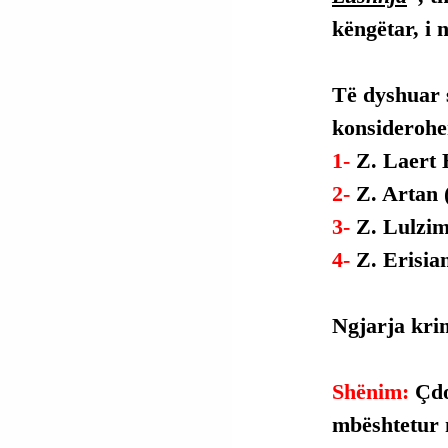
këngëtar, i 
Të dyshuar s
konsiderohe
1- 
Z. Laert 
2- 
Z. Artan 
3- 
Z. Lulzim
4- 
Z. Erisia
Ngjarja krim
Shënim: 
Çdo
mbështetur 