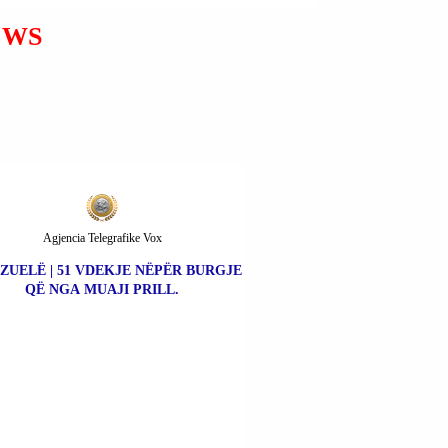
PAGUAR 50 MIJË € TE
LAERT HAXHIU PËR
EWS
VRASJEN E ALBI
BASHALIUT NË FSHATIN
GJOCAJ TË PEQINIT.
Agjencia Telegrafike Vox
ZUELË | 51 VDEKJE NËPËR BURGJE
QË NGA MUAJI PRILL.