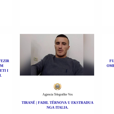
VEZIR
FU
IM
OME
TI I
.
Agjencia Telegrafike Vox
TIRANË | FADIL TËRNOVA U EKSTRADUA
NGA ITALIA.