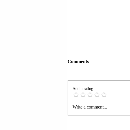
Comments
Add a rating
DREJTORIA E
Write a comment...
PËRGJITHSHME E
BURGJEVE SHKARKO
NGA DETYRA DREJT