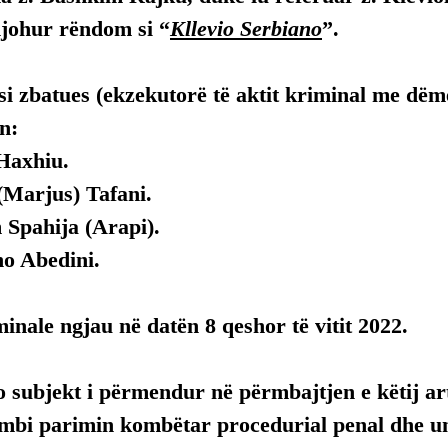
njohur rëndom si “
Kllevio Serbiano
”.
i zbatues (ekzekutorë të aktit kriminal me dëm
n:
Haxhiu.
(Marjus) Tafani.
 Spahija (Arapi).
no Abedini.
inale ngjau në datën 8 qeshor të vitit 2022.
 subjekt i përmendur në përmbajtjen e këtij arti
mbi parimin kombëtar procedurial penal dhe uni