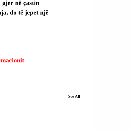
 gjer në çastin 
ja, do të jepet një 
ormacionit
See All