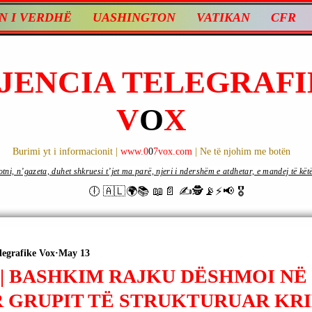
N I VERDHË
UASHINGTON
VATIKAN
CFR
JENCIA TELEGRAFI
V
O
X
Burimi yt i informacionit |
www.0
0
7vox.com
| Ne të njohim me botën
ni, n’gazeta, duhet shkruesi t’jet ma parë, njeri i ndershëm e atdhetar, e mandej të këtë d
🕕 🇦🇱🌍📚 📖📄 ✍🕵️📡⚡️📢 🎖
legrafike Vox
May 13
 | BASHKIM RAJKU DËSHMOI NË
 GRUPIT TË STRUKTURUAR KRI