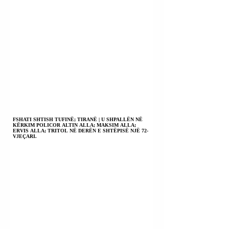
FSHATI SHTISH TUFINË; TIRANË | U SHPALLËN NË
KËRKIM POLICOR ALTIN ALLA; MAKSIM ALLA;
ERVIS ALLA; TRITOL NË DERËN E SHTËPISË NJË 72-
VJEÇARI.