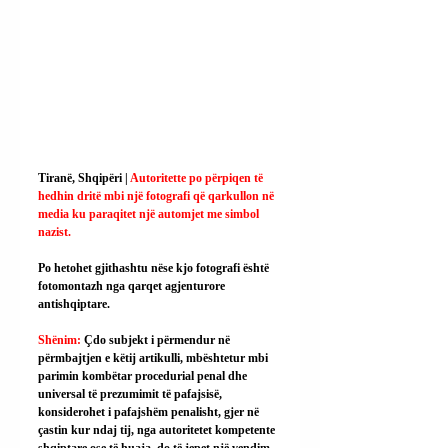
Tiranë, Shqipëri | 
Autoritette po përpiqen të 
hedhin dritë mbi një fotografi që qarkullon në 
media ku paraqitet një automjet me simbol 
nazist.
Po hetohet gjithashtu nëse kjo fotografi është 
fotomontazh nga qarqet agjenturore 
antishqiptare.
Shënim: 
Çdo subjekt i përmendur në 
përmbajtjen e këtij artikulli, mbështetur mbi 
parimin kombëtar procedurial penal dhe 
universal të prezumimit të pafajsisë, 
konsiderohet i pafajshëm penalisht, gjer në 
çastin kur ndaj tij, nga autoritetet kompetente 