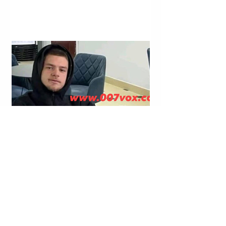
LAGJJA “NR. 14”; RRUGA “VIKTOR EFTIMIU”; KORÇË |
KRISTJAN STERJO U SHPALL NË KËRKIM POLICOR;
VRASJA ME ARMË ZJARRI E JOHAN ZUKOS.