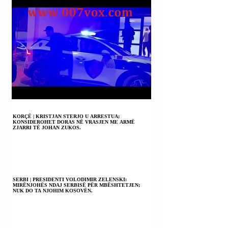
SIGURISË NGA
SHOQËRIA
TREGTARE “SORI-
AL”.
KORÇË | KRISTJAN STERJO U ARRESTUA;
KONSIDEROHET DORAS NË VRASJEN ME ARMË
ZJARRI TË JOHAN ZUKOS.
SERBI | PRESIDENTI VOLODIMIR ZELENSKI:
MIRËNJOHËS NDAJ SERBISË PËR MBËSHTETJEN;
NUK DO TA NJOHIM KOSOVËN.