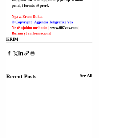
shqiptare ose të huaja, do të jepet një vendim 
penal, i formës së prerë.
Nga z. Erton Duka.
© Copyright | Agjencia Telegrafike Vox
Ne të njohim me botën | 
www.007vox.com
| 
Burimi yt i informacionit
KRIM
Recent Posts
See All