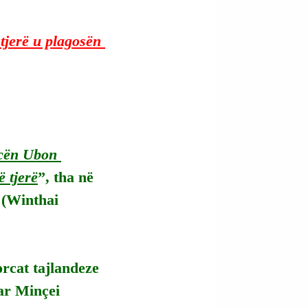
 tjerë u plagosën 
ncën Ubon 
 tjerë
”, tha në 
 (Winthai 
rcat tajlandeze 
ar Minçei 