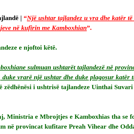
jlandë | 
“
Një ushtar tajlandez u vra dhe katër të
hjeve në kufirin me Kamboxhian
”.
andeze e njoftoi këtë.
boxhiane sulmuan ushtarët tajlandezë në provi
 duke vrarë një ushtar dhe duke plagosur katër të
ë zëdhënësi i ushtrisë tajlandeze Uinthai Suvari
j, Ministria e Mbrojtjes e Kamboxhias tha se fo
ulm në provincat kufitare Preah Vihear dhe Odd