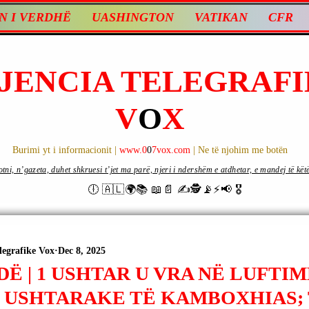
N I VERDHË
UASHINGTON
VATIKAN
CFR
JENCIA TELEGRAFI
V
O
X
Burimi yt i informacionit |
www.0
0
7vox.com
| Ne të njohim me botën
ni, n’gazeta, duhet shkruesi t’jet ma parë, njeri i ndershëm e atdhetar, e mandej të këtë d
🕕 🇦🇱🌍📚 📖📄 ✍🕵️📡⚡️📢 🎖
legrafike Vox
Dec 8, 2025
Ë | 1 USHTAR U VRA NË LUFTI
 USHTARAKE TË KAMBOXHIAS; 