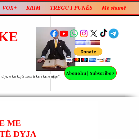
VOX+
KRIM
TREGU I PUNËS
Më shumë
KE
Abonohu | Subscribe
ije, e kërkujtë mos ti ketë kenë afije
”.
ME ME
TË DYJA