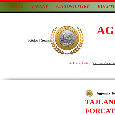
KREU
TIRANË
GJEOPOLITIKË
BULETI
AG
At Gjergj Fishta:
“
Për me shkrue zot
Agjencia Te
TAJLAND
FORCAT