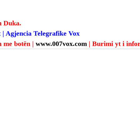
.
n Duka.
 | Agjencia Telegrafike Vox
 me botën | 
www.007vox.com
| Burimi yt i inf