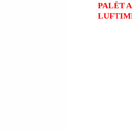
PALËT 
LUFTIM