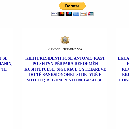
Agjencia Telegrafike Vox
M SË
KILI | PRESIDENTI JOSE ANTONIO KAST
EKUA
RANIN;
PO SHTYN PËRPARA REFORMËN
 TË
KUSHTETUESE; SIGURIA E QYTETARËVE
KLA
DO TË SANKSIONOHET SI DETYRË E
EK
SHTETIT; REGJIM PENITENCIAR 41 BIS
LOBO
PËR KAPOT E DROGËS.
ÇO