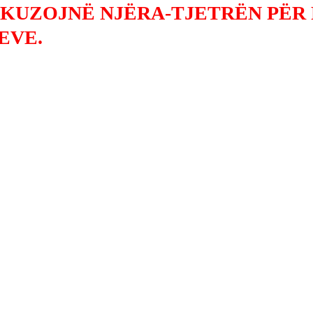
AKUZOJNË NJËRA-TJETRËN PËR 
EVE.