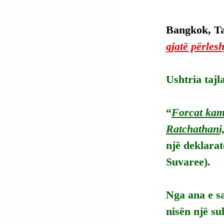
Bangkok, Ta
gjatë përles
Ushtria tajl
“
Forcat kam
Ratchathani,
një deklarat
Suvaree).
Nga ana e sa
nisën një s