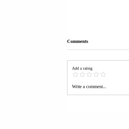
Comments
Add a rating
TAJLANDA NISI SUL
Write a comment...
AJRORE KUNDËR
KAMBOXHIAS.