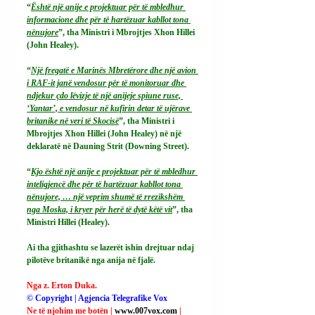
“
Është një anije e projektuar për të mbledhur 
informacione dhe për të hartëzuar kabllot tona 
nënujore
”, tha Ministri i Mbrojtjes Xhon Hillei 
(John Healey).
“
Një fregatë e Marinës Mbretërore dhe një avion 
i RAF-it janë vendosur për të monitoruar dhe 
ndjekur çdo lëvizje të një anijeje spiune ruse, 
‘Yantar’, e vendosur në kufirin detar të ujërave 
britanike në veri të Skocisë
”, tha Ministri i 
Mbrojtjes Xhon Hillei (John Healey) në një 
deklaratë në Dauning Strit (Downing Street).
“
Kjo është një anije e projektuar për të mbledhur 
inteligjencë dhe për të hartëzuar kabllot tona 
nënujore, … një veprim shumë të rrezikshëm 
nga Moska, i kryer për herë të dytë këtë vit
”, tha 
Ministri Hillei (Healey).
Ai tha gjithashtu se lazerët ishin drejtuar ndaj 
pilotëve britanikë nga anija në fjalë.
Nga z. Erton Duka.
© Copyright | Agjencia Telegrafike Vox
Ne të njohim me botën | 
www.007vox.com
| 