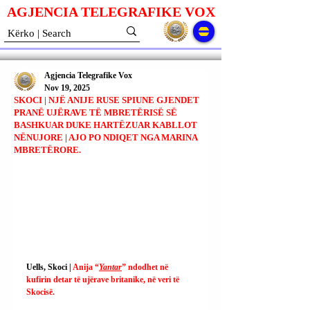
AGJENCIA TELEGRAFIKE V
O
X
Agjencia Telegrafike Vox
Nov 19, 2025
SKOCI | NJË ANIJE RUSE SPIUNE GJENDET
PRANË UJËRAVE TË MBRETËRISË SË
BASHKUAR DUKE HARTËZUAR KABLLOT
NËNUJORE | AJO PO NDIQET NGA MARINA
MBRETËRORE.
Uells, Skoci | 
Anija “
Yantar
” ndodhet në 
kufirin detar të ujërave britanike, në veri të 
Skocisë.