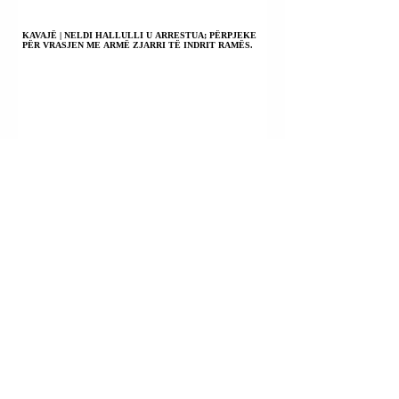
KAVAJË | NELDI HALLULLI U ARRESTUA; PËRPJEKE
PËR VRASJEN ME ARMË ZJARRI TË INDRIT RAMËS.