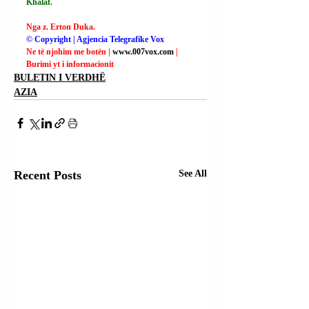
Khalaf.
Nga z. Erton Duka.
© Copyright | Agjencia Telegrafike Vox
Ne të njohim me botën | 
www.007vox.com
| 
Burimi yt i informacionit
BULETIN I VERDHË
AZIA
Recent Posts
See All