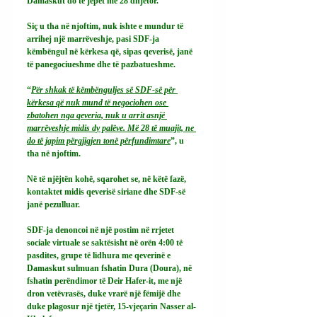
Damaskut do të jepet më 28 dhjetor.
Siç u tha në njoftim, nuk ishte e mundur të 
arrihej një marrëveshje, pasi SDF-ja 
këmbëngul në kërkesa që, sipas qeverisë, janë 
të panegociueshme dhe të pazbatueshme.
“
Për shkak të këmbënguljes së SDF-së për 
kërkesa që nuk mund të negociohen ose 
zbatohen nga qeveria, nuk u arrit asnjë 
marrëveshje midis dy palëve. Më 28 të muajit, ne 
do të japim përgjigjen tonë përfundimtare
”, u 
tha në njoftim.
Në të njëjtën kohë, sqarohet se, në këtë fazë, 
kontaktet midis qeverisë siriane dhe SDF-së 
janë pezulluar.
SDF-ja denoncoi në një postim në rrjetet 
sociale virtuale se saktësisht në orën 4:00 të 
pasdites, grupe të lidhura me qeverinë e 
Damaskut sulmuan fshatin Dura (Doura), në 
fshatin perëndimor të Deir Hafer-it, me një 
dron vetëvrasës, duke vrarë një fëmijë dhe 
duke plagosur një tjetër, 15-vjeçarin Nasser al-