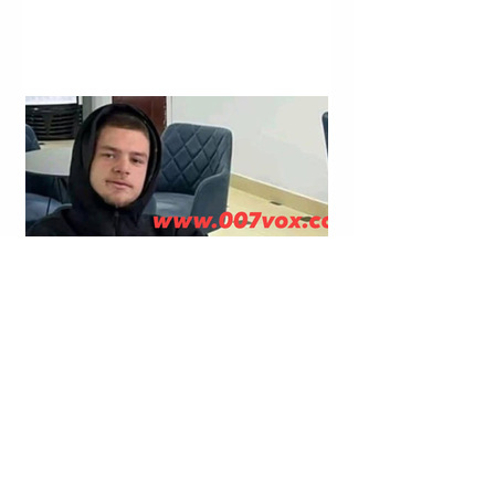
LAGJJA “NR. 14”; RRUGA “VIKTOR EFTIMIU”; KORÇË |
KRISTJAN STERJO U SHPALL NË KËRKIM POLICOR;
VRASJA ME ARMË ZJARRI E JOHAN ZUKOS.