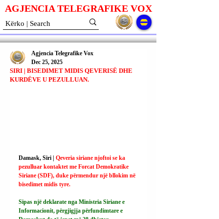
AGJENCIA TELEGRAFIKE V
O
X
Agjencia Telegrafike Vox
Dec 25, 2025
SIRI | BISEDIMET MIDIS QEVERISË DHE
KURDËVE U PEZULLUAN.
Damask, Siri | 
Qeveria siriane njoftoi se ka 
pezulluar kontaktet me Forcat Demokratike 
Siriane (SDF), duke përmendur një bllokim në 
bisedimet midis tyre.
Sipas një deklarate nga Ministria Siriane e 
Informacionit, përgjigjja përfundimtare e 