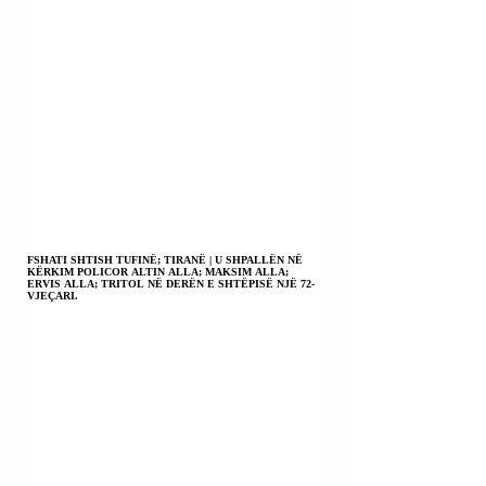
FSHATI SHTISH TUFINË; TIRANË | U SHPALLËN NË
KËRKIM POLICOR ALTIN ALLA; MAKSIM ALLA;
ERVIS ALLA; TRITOL NË DERËN E SHTËPISË NJË 72-
VJEÇARI.