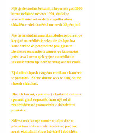
Një tjetër studim britanik, i kryer me gati 1000 
burra uellsianë në vitet 1990, zbuloi se 
marrëdhëniet seksuale të rregullta ulnin 
shkallën e vdekshmërisë me rreth 50 përqind.
Një tjetër studim amerikan zbuloi se burrat që 
kryejnë marrëdhënie seksuale të shpeshta 
kanë deri në 45 përqind më pak gjasa të 
zhvillojnë sëmundje të zemrës që kërcënojnë 
jetën sesa burrat që kryejnë marrëdhënie 
seksuale vetëm një herë në muaj ose më rrallë.
Ejakulimi shpesh zvogëlon rrezikun e kancerit 
të prostates | Sa më shumë seks të bëni, aq më 
shpesh ejakuloni.
Dhe tek burrat, ejakulimi (teknikisht lëshimi i 
spermës gjatë orgazmës) luan një rol të 
rëndësishëm në promovimin e shëndetit të 
prostatës.
Ndërsa nuk ka një numër të saktë dhe të 
përcaktuar shkencërisht herësh në javë ose 
muaj, ejakulimi i shpeshtë është i dobishëm 