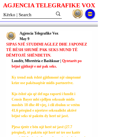
AGJENCIA TELEGRAFIKE V
O
X
Agjencia Telegrafike Vox
May 9
SIPAS NJË STUDIMI AGLEZ DHE JAPONEZ
TË BËSH SHUMË PAK SEKS MUND TË
DËMTOJË SHËNDETIN.
Londër, Mbretëria e Bashkuar | 
Qytetarët po 
bëjnë gjithnjë e më pak seks.
Ky trend nuk është gjithmonë një simptomë 
krize ose pakënaqësie midis partnerëve.
Kjo është ajo që del nga raporti i fundit i 
Censis Bayer mbi sjelljen seksuale midis 
moshës 18 dhe 40 vjeç, i cili zbulon se vetëm 
41.6 përqind e njerëzve seksualisht aktivë 
bëjnë seks të paktën dy herë në javë.
Pjesa tjetër e bën një herë në javë (27.7 
përqind), të paktën një herë në tre ose katër 