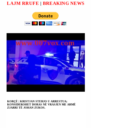
FANS E
SHQIPTARË.
LAJM RRUFE
|
BREAKING NEWS
PËRJASHTOI
PËRJETËSISHT.
KORÇË | KRISTJAN STERJO U ARRESTUA;
KONSIDEROHET DORAS NË VRASJEN ME ARMË
ZJARRI TË JOHAN ZUKOS.