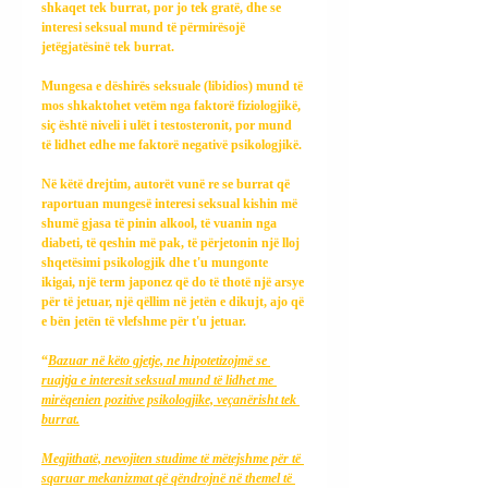
shkaqet tek burrat, por jo tek gratë, dhe se 
interesi seksual mund të përmirësojë 
jetëgjatësinë tek burrat.
Mungesa e dëshirës seksuale (libidios) mund të 
mos shkaktohet vetëm nga faktorë fiziologjikë, 
siç është niveli i ulët i testosteronit, por mund 
të lidhet edhe me faktorë negativë psikologjikë.
Në këtë drejtim, autorët vunë re se burrat që 
raportuan mungesë interesi seksual kishin më 
shumë gjasa të pinin alkool, të vuanin nga 
diabeti, të qeshin më pak, të përjetonin një lloj 
shqetësimi psikologjik dhe t'u mungonte 
ikigai, një term japonez që do të thotë një arsye 
për të jetuar, një qëllim në jetën e dikujt, ajo që 
e bën jetën të vlefshme për t'u jetuar.
“
Bazuar në këto gjetje, ne hipotetizojmë se 
ruajtja e interesit seksual mund të lidhet me 
mirëqenien pozitive psikologjike, veçanërisht tek 
burrat.
Megjithatë, nevojiten studime të mëtejshme për të 
sqaruar mekanizmat që qëndrojnë në themel të 