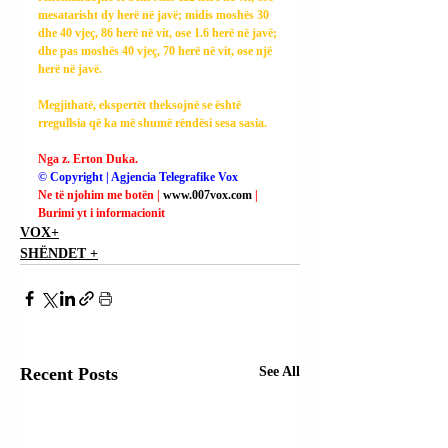
mesatarisht dy herë në javë; midis moshës 30 
dhe 40 vjeç, 86 herë në vit, ose 1.6 herë në javë; 
dhe pas moshës 40 vjeç, 70 herë në vit, ose një 
herë në javë.
Megjithatë, ekspertët theksojnë se është 
rregullsia që ka më shumë rëndësi sesa sasia.
Nga z. Erton Duka.
© Copyright | Agjencia Telegrafike Vox
Ne të njohim me botën | 
www.007vox.com
| 
Burimi yt i informacionit
VOX+
SHËNDET +
Recent Posts
See All