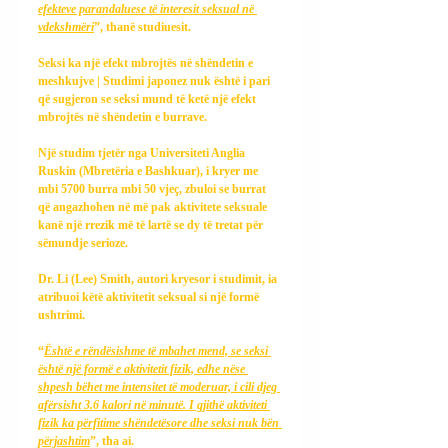
efekteve parandaluese të interesit seksual në 
vdekshmëri
”, thanë studiuesit.
Seksi ka një efekt mbrojtës në shëndetin e 
meshkujve | Studimi japonez nuk është i pari 
që sugjeron se seksi mund të ketë një efekt 
mbrojtës në shëndetin e burrave.
Një studim tjetër nga Universiteti Anglia 
Ruskin (Mbretëria e Bashkuar), i kryer me 
mbi 5700 burra mbi 50 vjeç, zbuloi se burrat 
që angazhohen në më pak aktivitete seksuale 
kanë një rrezik më të lartë se dy të tretat për 
sëmundje serioze.
Dr. Li (Lee) Smith, autori kryesor i studimit, ia 
atribuoi këtë aktivitetit seksual si një formë 
ushtrimi.
“
Është e rëndësishme të mbahet mend, se seksi 
është një formë e aktivitetit fizik, edhe nëse 
shpesh bëhet me intensitet të moderuar, i cili djeg 
afërsisht 3.6 kalori në minutë. I gjithë aktiviteti 
fizik ka përfitime shëndetësore dhe seksi nuk bën 
përjashtim
”, tha ai.