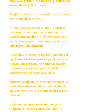
muaj (21.2 përqind) ose çdo pesë, gjashtë muaj 
ose më shumë (3.9 përqind).
Të gjithë e dimë se të bërit dashuri është e mirë 
për trupin dhe mendjen.
Interesi seksual shoqërohet me një rrezik të 
reduktuar të kancerit dhe sëmundjeve 
kardiovaskulare dhe një jetë më të gjatë, dhe 
për këtë arsye njihet si një tregues i cilësisë së 
mirë të jetës dhe shëndetit.
Anasjelltas, siç tregohet nga një hulumtim i ri 
nga Universiteti Yamagata (Japoni), mungesa 
e seksit (dhe për këtë arsye interesi seksual) 
shoqërohet me një rrezik më të lartë të 
vdekshmërisë nga të gjitha shkaqet.
Studiuesit zbuluan se burrat (por jo gratë) me 
një libido të ulët kanë 70 përqind më shumë 
gjasa të vdesin sesa ata me një dëshirë të lartë 
seksuale.
Ky hulumtim vjen pas një studimi tjetër që 
sugjeron se burrat e pamartuar kanë një 