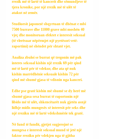
rrezik më të lartë të kancerit dhe sëmundjeve të 
tjera kronike, por një rrezik më të ulët të 
atakut në zemër.
Studiuesit japonezë shqyrtuan të dhënat e mbi 
7500 burrave dhe 11000 grave mbi moshën 40 
vjeç dhe monitoruan efektet e interesit seksual 
(të vlerësuar nëpërmjet një pyetësori vetë-
raportimi) në shëndet për shtatë vjet.
Analiza zbuloi se burrat që tregonin më pak 
interes seksual kishin një rrezik 69 për qind 
më të lartë për të vdekur, dhe ata që nuk 
kishin marrëdhënie seksuale kishin 72 për 
qind më shumë gjasa të vdisnin nga kanceri.
Edhe pse gratë kishin më shumë se dy herë më 
shumë gjasa sesa burrat të raportonin një 
libido më të ulët, shkencëtarët nuk gjetën asnjë 
lidhje midis mungesës së interesit për seks dhe 
një rreziku më të lartë vdekshmërie tek gratë.
Në fund të fundit, gjetjet sugjerojnë se 
mungesa e interesit seksual mund të jetë një 
faktor rreziku për vdekjen nga të gjitha 