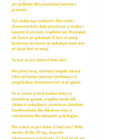
për pjellorinë dhe parandalon kancerin e 
prostatës.
Një studim nga studiuesit e Harvardit e 
demonstroi këtë, duke përcaktuar se rreziku i 
kancerit të prostatës zvogëlohet me 20 përqind 
tek burrat që ejakulojnë 21 herë në muaj, 
krahasuar me burrat që ejakulojnë katër deri 
në shtatë herë në muaj.
Sa herë në javë duhet të bëni seks?
Por përtej kësaj, aktiviteti i rregullt seksual 
është një burim i provuar i përfitimeve të 
përgjithshme shëndetësore për të dy gjinitë.
Në të vërtetë, të bërit dashuri duket se 
përmirëson gjumin, zvogëlon stresin falë 
çlirimit të endorfinave, përmirëson shëndetin 
kardiovaskular dhe shkakton rritje të 
vetëvlerësimit dhe mirëqenies psikologjike.
Por sa herë në javë duhet të bëni seks? Midis 
moshës 18 dhe 29 vjeç, ekspertët 
rekomandojnë të bëni seks 112 herë në vit, ose 