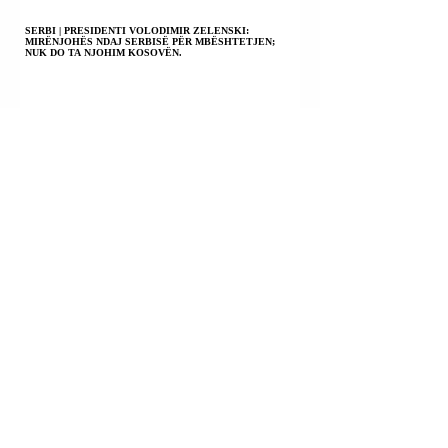
SERBI | PRESIDENTI VOLODIMIR ZELENSKI:
MIRËNJOHËS NDAJ SERBISË PËR MBËSHTETJEN;
NUK DO TA NJOHIM KOSOVËN.
FSHATI SHTISH TUFINË; TIRANË | U SHPALLËN NË
KËRKIM POLICOR ALTIN ALLA; MAKSIM ALLA;
ERVIS ALLA; TRITOL NË DERËN E SHTËPISË NJË 72-
VJEÇARI.