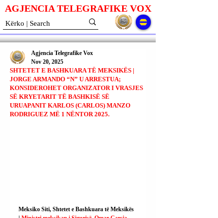
AGJENCIA TELEGRAFIKE V
O
X
Agjencia Telegrafike Vox
Nov 20, 2025
SHTETET E BASHKUARA TË MEKSIKËS |
JORGE ARMANDO “N” U ARRESTUA;
KONSIDEROHET ORGANIZATOR I VRASJES
SË KRYETARIT TË BASHKISË SË
URUAPANIT KARLOS (CARLOS) MANZO
RODRIGUEZ MË 1 NËNTOR 2025.
Meksiko Siti, Shtetet e Bashkuara të Meksikës 
| 
Ministri meksikan i Sigurisë, Omar Garsia 