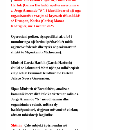
Harfuk (García Harfuch), njoftoi arrestimin e 
z. Jorge Armando “
N
”, i identifikuar si një nga 
organizatorët e vrasjes së kryetarit të bashkisë 
së Uruapan, Karlos (Carlos) Manzo 
Rodríguez, më 1 nëntor 2025.
Operacioni policor, siç specifikoi ai, u bë i 
mundur nga një hetim i përbashkët midis 
agjencive federale dhe zyrës së prokurorit të 
shtetit të Miçoakanit (Michoacán).
Ministri Garsia Harfuk (García Harfuch) 
zbuloi se i akuzuari është një nga udhëheqësit 
e një celule kriminale të lidhur me kartelin 
Jalisco Nueva Generación.
Sipas Ministrit të Brendshëm, analiza e 
komunikimeve dixhitale ka vërtetuar rolin e z. 
Jorge Armando “
N
” në udhëzimin dhe 
organizimin e sulmit, ndërsa dy 
bashkëpunëtorë, të gjetur më vonë të vdekur, 
ofruan mbështetje logjistike.
Shënim: 
Çdo subjekt i përmendur në 