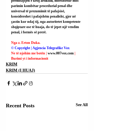
përmbajtjen e këtij artikulli, mbështetur mbi 
parimin kombëtar procedurial penal dhe 
universal të prezumimit të pafajsisë, 
konsiderohet i pafajshëm penalisht, gjer në 
çastin kur ndaj tij, nga autoritetet kompetente 
shqiptare ose të huaja, do të jepet një vendim 
penal, i formës së prerë.
Nga z. Erton Duka.
© Copyright | Agjencia Telegrafike Vox
Ne të njohim me botën | 
www.007vox.com
| 
Burimi yt i informacionit
KRIM
KRIM (I HUAJ)
Recent Posts
See All