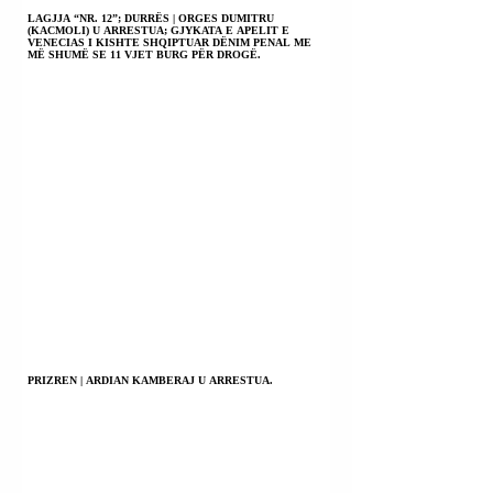
LAGJJA “NR. 12”; DURRËS | ORGES DUMITRU
(KACMOLI) U ARRESTUA; GJYKATA E APELIT E
VENECIAS I KISHTE SHQIPTUAR DËNIM PENAL ME
MË SHUMË SE 11 VJET BURG PËR DROGË.
PRIZREN | ARDIAN KAMBERAJ U ARRESTUA.