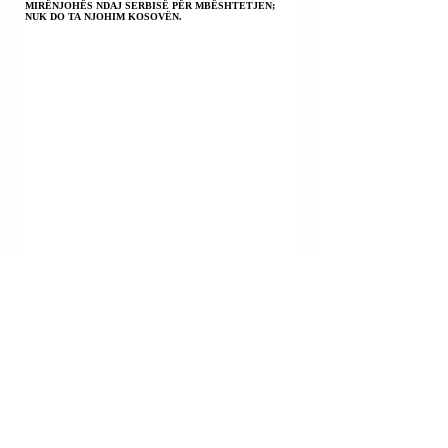
MIRËNJOHËS NDAJ SERBISË PËR MBËSHTETJEN;
NUK DO TA NJOHIM KOSOVËN.
FSHATI SHTISH TUFINË; TIRANË | U SHPALLËN NË
KËRKIM POLICOR ALTIN ALLA; MAKSIM ALLA;
ERVIS ALLA; TRITOL NË DERËN E SHTËPISË NJË 72-
VJEÇARI.