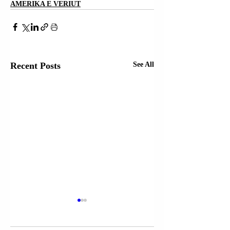
AMERIKA E VERIUT
Recent Posts
See All
ZËDHËNËSJA E
ZËDHËNËSJA E
SHTËPISË SË
SHTËPISË SË
BARDHË
BARDHË