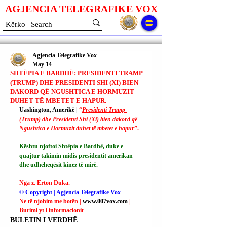
AGJENCIA TELEGRAFIKE V
O
X
Agjencia Telegrafike Vox
May 14
SHTËPIA E BARDHË: PRESIDENTI TRAMP
(TRUMP) DHE PRESIDENTI SHI (XI) BIEN
DAKORD QË NGUSHTICA E HORMUZIT
DUHET TË MBETET E HAPUR.
Uashington, Amerikë | 
“
Presidenti Tramp 
(Trump) dhe Presidenti Shi (Xi) bien dakord që 
Ngushtica e Hormuzit duhet të mbetet e hapur
”.
Kështu njoftoi Shtëpia e Bardhë, duke e 
quajtur takimin midis presidentit amerikan 
dhe udhëheqësit kinez të mirë.
Nga z. Erton Duka.
© Copyright | Agjencia Telegrafike Vox
Ne të njohim me botën | 
www.007vox.com
| 
Burimi yt i informacionit
BULETIN I VERDHË