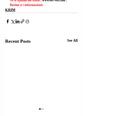
Ne të njohim me botën | 
www.007vox.com
| 
Burimi yt i informacionit
KRIM
Recent Posts
See All