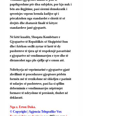
papëlqyeshme për disa subjekte, por kjo nuk i 
bën ato ilegjitime, pasi sistemi demokratik i 
qeverisjes vepron brenda kufijve që i 
përcaktohen nga standardet e shtetit të së 
drejtës dhe zbatuesit finalë të këtyre 
standardeve janë gjyqtarët.
Në këtë kuadër, Shoqata Kombëtare e 
Gjyqtarëve të Republikës së Shqipërisë fton 
dhe i kërkon secilit zyrtar të lartë të dy 
pushteteve të tjera që të respektojë pavarësinë 
e gjyqtarëve në vendimmarrjen e tyre dhe të 
distancohet nga çdo sjellje që e cenon atë.
Ndërhyrja në veprimtarinë e gjyqtarëve gjatë 
zhvillimit të procedurave gjyqësore përbën 
formën më të rrezikshme në shkeljen e parimit 
të ndarjes së pushteteve, pasi ka si qëllim 
deformimin e vendimmarrjes nëpërmjet 
formave të ndryshme të presionit, thuhet në 
deklaratë.
Nga z. Erton Duka.
© Copyright | Agjencia Telegrafike Vox