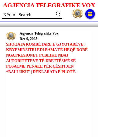
AGJENCIA TELEGRAFIKE V
O
X
Agjencia Telegrafike Vox
Dec 9, 2025
SHOQATA KOMBËTARE E GJYQTARËVE:
KRYEMINSITRI EDI RAMA TË HEQË DORË
NGA PRESIONET PUBLIKE NDAJ
AUTORITETEVE TË DREJTËSISË SË
POSAÇME PENALE PËR ÇËSHTJEN
“BALLUKU” | DEKLARATA E PLOTË.