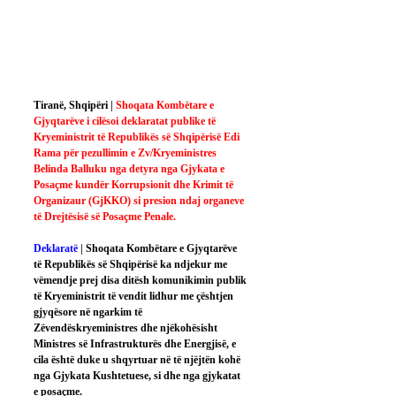
Tiranë, Shqipëri | 
Shoqata Kombëtare e 
Gjyqtarëve i cilësoi deklaratat publike të 
Kryeministrit të Republikës së Shqipërisë Edi 
Rama për pezullimin e Zv/Kryeministres 
Belinda Balluku nga detyra nga Gjykata e 
Posaçme kundër Korrupsionit dhe Krimit të 
Organizaur (GjKKO) si presion ndaj organeve 
të Drejtësisë së Posaçme Penale.
Deklaratë 
| Shoqata Kombëtare e Gjyqtarëve 
të Republikës së Shqipërisë ka ndjekur me 
vëmendje prej disa ditësh komunikimin publik 
të Kryeministrit të vendit lidhur me çështjen 
gjyqësore në ngarkim të 
Zëvendëskryeministres dhe njëkohësisht 
Ministres së Infrastrukturës dhe Energjisë, e 
cila është duke u shqyrtuar në të njëjtën kohë 
nga Gjykata Kushtetuese, si dhe nga gjykatat 
e posaçme.