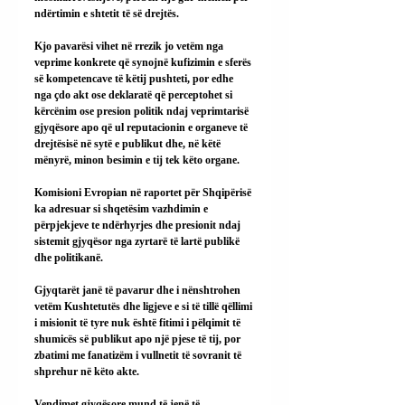
ndërtimin e shtetit të së drejtës.
Kjo pavarësi vihet në rrezik jo vetëm nga 
veprime konkrete që synojnë kufizimin e sferës 
së kompetencave të këtij pushteti, por edhe 
nga çdo akt ose deklaratë që perceptohet si 
kërcënim ose presion politik ndaj veprimtarisë 
gjyqësore apo që ul reputacionin e organeve të 
drejtësisë në sytë e publikut dhe, në këtë 
mënyrë, minon besimin e tij tek këto organe.
Komisioni Evropian në raportet për Shqipërisë 
ka adresuar si shqetësim vazhdimin e 
përpjekjeve te ndërhyrjes dhe presionit ndaj 
sistemit gjyqësor nga zyrtarë të lartë publikë 
dhe politikanë.
Gjyqtarët janë të pavarur dhe i nënshtrohen 
vetëm Kushtetutës dhe ligjeve e si të tillë qëllimi 
i misionit të tyre nuk është fitimi i pëlqimit të 
shumicës së publikut apo një pjese të tij, por 
zbatimi me fanatizëm i vullnetit të sovranit të 
shprehur në këto akte.
Vendimet gjyqësore mund të jenë të 