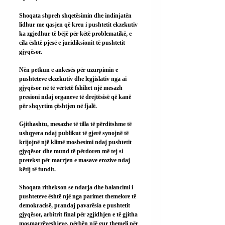
Shoqata shpreh shqetësimin dhe indinjatën 
lidhur me qasjen që kreu i pushtetit ekzekutiv 
ka zgjedhur të bëjë për këtë problematikë, e 
cila është pjesë e juridiksionit të pushtetit 
gjyqësor.
Nën petkun e ankesës për uzurpimin e 
pushteteve ekzekutiv dhe legjislativ nga ai 
gjyqësor në të vërtetë fshihet një mesazh 
presioni ndaj organeve të drejtësisë që kanë 
për shqyrtim çështjen në fjalë.
Gjithashtu, mesazhe të tilla të përditshme të 
ushqyera ndaj publikut të gjerë synojnë të 
krijojnë një klimë mosbesimi ndaj pushtetit 
gjyqësor dhe mund të përdoren më tej si 
pretekst për marrjen e masave erozive ndaj 
këtij të fundit.
Shoqata rithekson se ndarja dhe balancimi i 
pushteteve është një nga parimet themelore të 
demokracisë, prandaj pavarësia e pushtetit 
gjyqësor, arbitrit final për zgjidhjen e të gjitha 
mosmarrëveshjeve, përbën një gur themeli për 