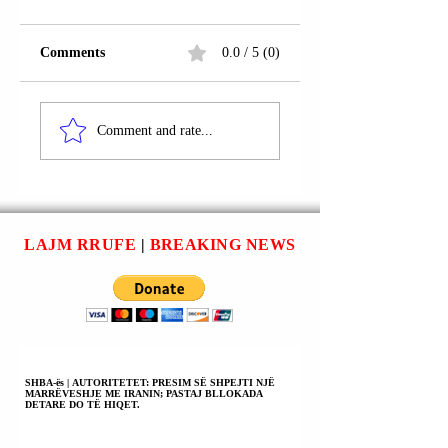
Comments
0.0 / 5 (0)
JANË BËRË
GJKKO-ja LA NË
Comment and rate...
PUBLIKE PJESË
FUQI MASAT E
NGA
SIGURIMIT VET
KOMUNIKIMET E
PËR
ZV/KRYEMINISTRES
ZV/KRYEMINIST
SË REPUBLIKËS SË
E REPUBLIKËS S
SHQIPËRISË
SHQIPËRISË
LAJM RRUFE
|
BREAKING NEWS
BELINDA BALLUKU
BELINDA BALLU
DHE VARTËSIT TË
GENTIAN GJYLI
SAJ ERVIN
(KREU I ARRSH-së
BERBERI.
ERALD ELEZIN
(DREJTOR I KESH-
| VENDIMI I PLO
SHBA-ës | AUTORITETET: PRESIM SË SHPEJTI NJË
MARRËVESHJE ME IRANIN; PASTAJ BLLOKADA
DETARE DO TË HIQET.