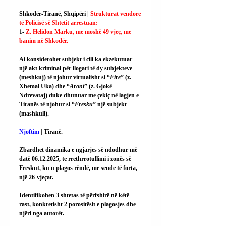
Shkodër-Tiranë, Shqipëri | 
Strukturat vendore 
të Policisë së Shtetit arrestuan:
1- 
Z. Helidon Marku, me moshë 49 vjeç, me 
banim në Shkodër.
Ai konsiderohet subjekt i cili ka ekzekutuar 
një akt kriminal për llogari të dy subjekteve 
(meshkuj) të njohur virtualisht si “
Fire
” (z. 
Xhemal Uka) dhe “
Aroni
” (z. Gjokë 
Ndrevataj) duke dhunuar me çekiç në lagjen e 
Tiranës të njohur si “
Fresku
” një subjekt 
(mashkull).
Njoftim
 | Tiranë.
Zbardhet dinamika e ngjarjes së ndodhur më 
datë 06.12.2025, te rrethrrotullimi i zonës së 
Freskut, ku u plagos rëndë, me sende të forta, 
një 26-vjeçar.
Identifikohen 3 shtetas të përfshirë në këtë 
rast, konkretisht 2 porositësit e plagosjes dhe 
njëri nga autorët.