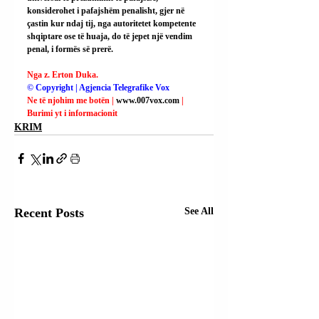
konsiderohet i pafajshëm penalisht, gjer në 
çastin kur ndaj tij, nga autoritetet kompetente 
shqiptare ose të huaja, do të jepet një vendim 
penal, i formës së prerë.
Nga z. Erton Duka.
© Copyright | Agjencia Telegrafike Vox
Ne të njohim me botën | 
www.007vox.com
| 
Burimi yt i informacionit
KRIM
Recent Posts
See All