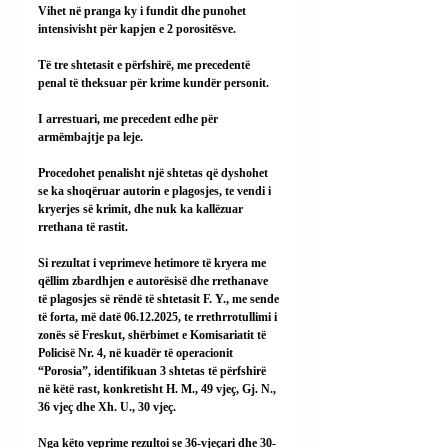
Vihet në pranga ky i fundit dhe punohet 
intensivisht për kapjen e 2 porositësve.
Të tre shtetasit e përfshirë, me precedentë 
penal të theksuar për krime kundër personit.
I arrestuari, me precedent edhe për 
armëmbajtje pa leje.
Procedohet penalisht një shtetas që dyshohet 
se ka shoqëruar autorin e plagosjes, te vendi i 
kryerjes së krimit, dhe nuk ka kallëzuar 
rrethana të rastit.
Si rezultat i veprimeve hetimore të kryera me 
qëllim zbardhjen e autorësisë dhe rrethanave 
të plagosjes së rëndë të shtetasit F. Y., me sende 
të forta, më datë 06.12.2025, te rrethrrotullimi i 
zonës së Freskut, shërbimet e Komisariatit të 
Policisë Nr. 4, në kuadër të operacionit 
“Porosia”, identifikuan 3 shtetas të përfshirë 
në këtë rast, konkretisht H. M., 49 vjeç, Gj. N., 
36 vjeç dhe Xh. U., 30 vjeç.
Nga këto veprime rezultoi se 36-vjeçari dhe 30-