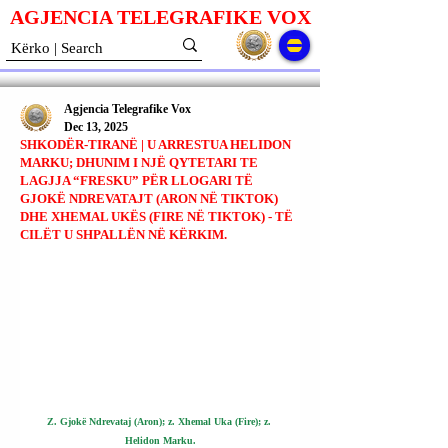
AGJENCIA TELEGRAFIKE V
O
X
Agjencia Telegrafike Vox
Dec 13, 2025
SHKODËR-TIRANË | U ARRESTUA HELIDON
MARKU; DHUNIM I NJË QYTETARI TE
LAGJJA “FRESKU” PËR LLOGARI TË
GJOKË NDREVATAJT (ARON NË TIKTOK)
DHE XHEMAL UKËS (FIRE NË TIKTOK) - TË
CILËT U SHPALLËN NË KËRKIM.
Z. Gjokë Ndrevataj (Aron); z. Xhemal Uka (Fire); z. 
Helidon Marku.