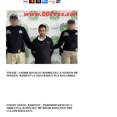
3 DJEGËSAVE TË
MBETURINAVE
(INCENERATORËVE).
TIRANË | SAIMIR ROSALES RODRIGUEZ (I NJOHUR ME
NOFKËN “KIMISTI”) U EKSTRADUA NGA KOLUMBIA.
FSHATI XËRXE; RAHOVEC | PËRPARIM KRYEZIU U
ARRESTUA; KONFLIKT ME BINAK KRYEZIUN DHE
LULZIM KRYEZIUN.