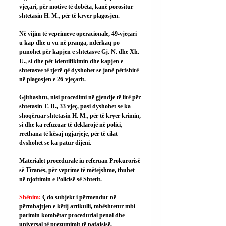
vjeçari, për motive të dobëta, kanë porositur 
shtetasin H. M., për të kryer plagosjen.
Në vijim të veprimeve operacionale, 49-vjeçari 
u kap dhe u vu në pranga, ndërkaq po 
punohet për kapjen e shtetasve Gj. N. dhe Xh. 
U., si dhe për identifikimin dhe kapjen e 
shtetasve të tjerë që dyshohet se janë përfshirë 
në plagosjen e 26-vjeçarit.
Gjithashtu, nisi procedimi në gjendje të lirë për 
shtetasin T. D., 33 vjeç, pasi dyshohet se ka 
shoqëruar shtetasin H. M., për të kryer krimin, 
si dhe ka refuzuar të deklarojë në polici, 
rrethana të kësaj ngjarjeje, për të cilat 
dyshohet se ka patur dijeni.
Materialet procedurale iu referuan Prokurorisë 
së Tiranës, për veprime të mëtejshme, thuhet 
në njoftimin e Policisë së Shtetit.
Shënim: 
Çdo subjekt i përmendur në 
përmbajtjen e këtij artikulli, mbështetur mbi 
parimin kombëtar procedurial penal dhe 
universal të prezumimit të pafajsisë, 