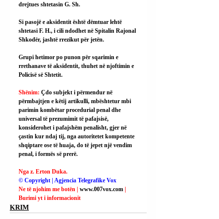
drejtues shtetasin G. Sh.
Si pasojë e aksidentit është dëmtuar lehtë 
shtetasi F. H., i cili ndodhet në Spitalin Rajonal 
Shkodër, jashtë rrezikut për jetën.
Grupi hetimor po punon për sqarimin e 
rrethanave të aksidentit, thuhet në njoftimin e 
Policisë së Shtetit.
Shënim: 
Çdo subjekt i përmendur në 
përmbajtjen e këtij artikulli, mbështetur mbi 
parimin kombëtar procedurial penal dhe 
universal të prezumimit të pafajsisë, 
konsiderohet i pafajshëm penalisht, gjer në 
çastin kur ndaj tij, nga autoritetet kompetente 
shqiptare ose të huaja, do të jepet një vendim 
penal, i formës së prerë.
Nga z. Erton Duka.
© Copyright | Agjencia Telegrafike Vox
Ne të njohim me botën | 
www.007vox.com
| 
Burimi yt i informacionit
KRIM