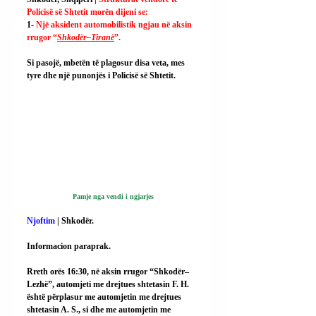
Policisë së Shtetit morën dijeni se:
1- 
Një aksident automobilistik ngjau në aksin 
rrugor “
Shkodër–Tiranë
”.
Si pasojë, mbetën të plagosur disa veta, mes 
tyre dhe një punonjës i Policisë së Shtetit.
Pamje nga vendi i ngjarjes
Njoftim
 | Shkodër.
Informacion paraprak.
Rreth orës 16:30, në aksin rrugor “Shkodër–
Lezhë”, automjeti me drejtues shtetasin F. H. 
është përplasur me automjetin me drejtues 
shtetasin A. S., si dhe me automjetin me 