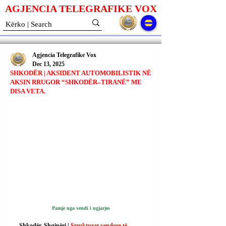
AGJENCIA TELEGRAFIKE V
O
X
Agjencia Telegrafike Vox
Dec 13, 2025
SHKODËR | AKSIDENT AUTOMOBILISTIK NË
AKSIN RRUGOR “SHKODËR–TIRANË” ME
DISA VETA.
Pamje nga vendi i ngjarjes
Shkodër, Shqipëri | 
Strukturat vendore të 