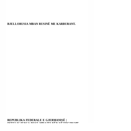
BJELLORUSIA MBAN RUSINË ME KARBURANT.
REPUBLIKA FEDERALE E GJERMANISË |
INTELIGJENCA RUSE MBAJTI NËN VËZHGIM ME
QËLLIM PËR TA SULMUAR DREJTORIN E
PRODHUESIT TË DRONËVE “DONAUSTAHL” STEFAN