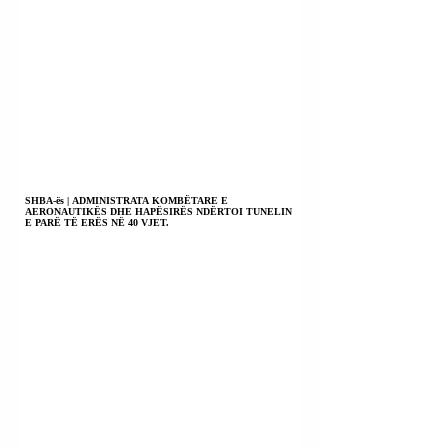
SHBA-ës | ADMINISTRATA KOMBËTARE E
AERONAUTIKËS DHE HAPËSIRËS NDËRTOI TUNELIN
E PARË TË ERËS NË 40 VJET.