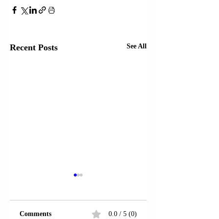
Recent Posts
See All
AKSI RRUGOR
“SHKODËR-HANI 
HOTIT”; MALËSI
Aksi rrugor “ Shkodër
MADHE |
Comments
0.0 / 5 (0)