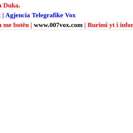
n Duka.
 | Agjencia Telegrafike Vox
 me botën | 
www.007vox.com
| Burimi yt i inf