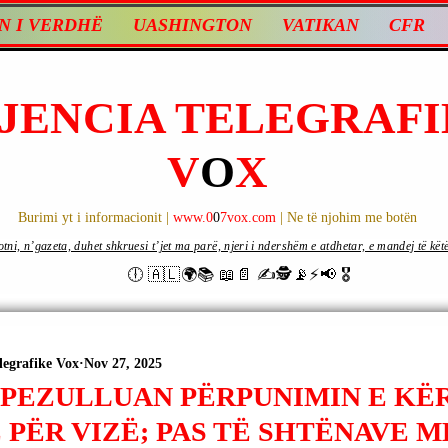
N I VERDHË
UASHINGTON
VATIKAN
CFR
JENCIA TELEGRAFI
V
O
X
Burimi yt i informacionit |
www.0
0
7vox.com
| Ne të njohim me botën
ni, n’gazeta, duhet shkruesi t’jet ma parë, njeri i ndershëm e atdhetar, e mandej të këtë d
🕕 🇦🇱🌍📚 📖📄 ✍🕵️📡⚡️📢 🎖
legrafike Vox
Nov 27, 2025
ë PEZULLUAN PËRPUNIMIN E KË
 PËR VIZË; PAS TË SHTËNAVE 