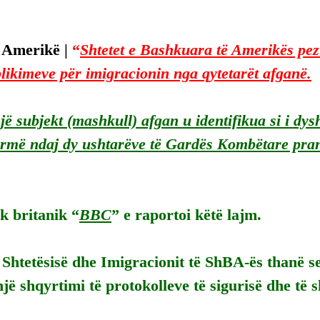
 Amerikë | 
“
Shtetet e Bashkuara të Amerikës pe
aplikimeve për imigracionin nga qytetarët afganë.
jë subjekt (mashkull) afgan u identifikua si i dys
rmë ndaj dy ushtarëve të Gardës Kombëtare pran
k britanik “
BBC
” e raportoi këtë lajm.
 Shtetësisë dhe Imigracionit të ShBA-ës thanë s
 një shqyrtimi të protokolleve të sigurisë dhe të 