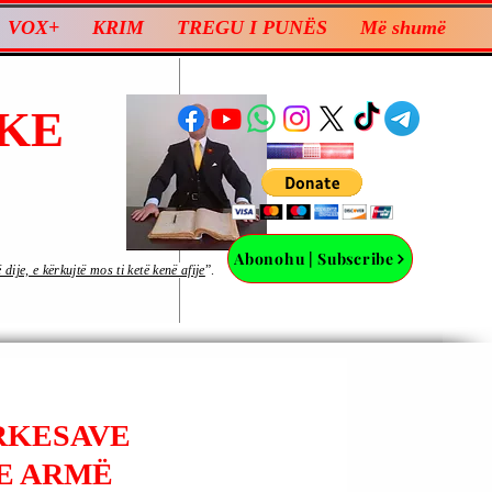
VOX+
KRIM
TREGU I PUNËS
Më shumë
KE
Abonohu | Subscribe
ije, e kërkujtë mos ti ketë kenë afije
”.
RKESAVE
ME ARMË