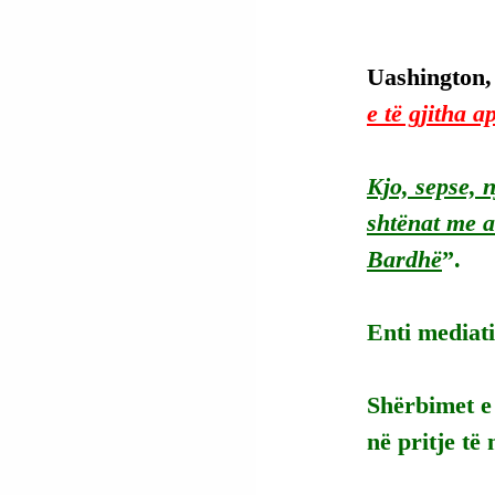
Uashington,
e të gjitha 
Kjo, sepse, n
shtënat me a
Bardhë
”.
Enti mediati
Shërbimet e
në pritje të