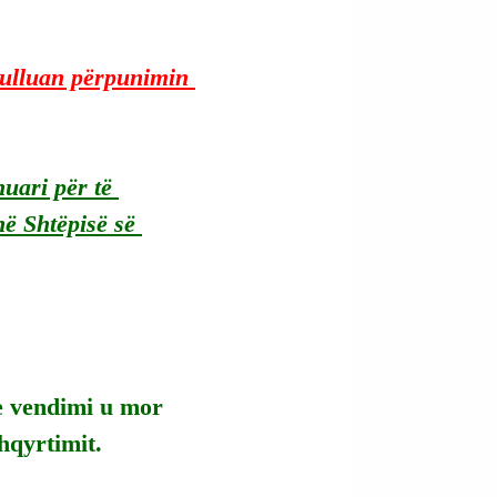
zulluan përpunimin 
huari për të 
ë Shtëpisë së 
e vendimi u mor 
shqyrtimit.