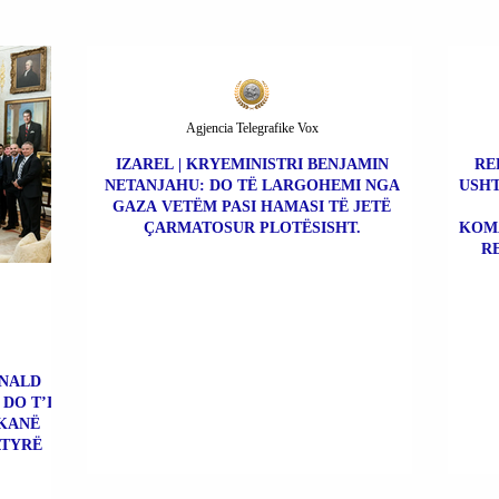
Agjencia Telegrafike Vox
IZAREL | KRYEMINISTRI BENJAMIN
RE
NETANJAHU: DO TË LARGOHEMI NGA
USHT
GAZA VETËM PASI HAMASI TË JETË
ÇARMATOSUR PLOTËSISHT.
KOMA
R
ONALD
DO T’I
 KANË
ATYRË