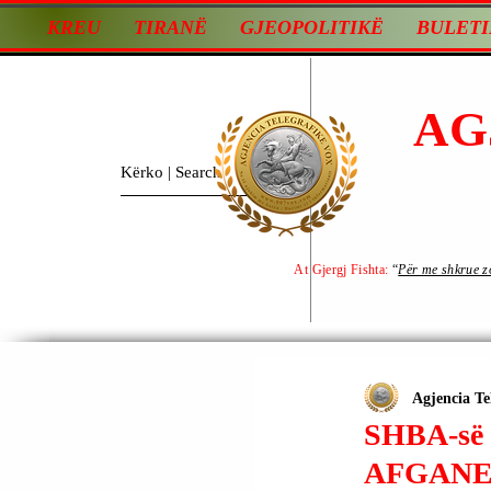
KREU
TIRANË
GJEOPOLITIKË
BULETI
AG
At Gjergj Fishta:
“
Për me shkrue zot
Agjencia Te
SHBA-s
AFGANE