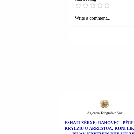
anulojnë (revokojnë) përjas
iranian të 21 qershorit për n
cili autorizoi prodhimin, dë
Write a comment...
dhe shitjen e naftës bruto. “
Agjencia Telegrafike Vox
FSHATI XËRXE; RAHOVEC | PËR
KRYEZIU U ARRESTUA; KONFLI