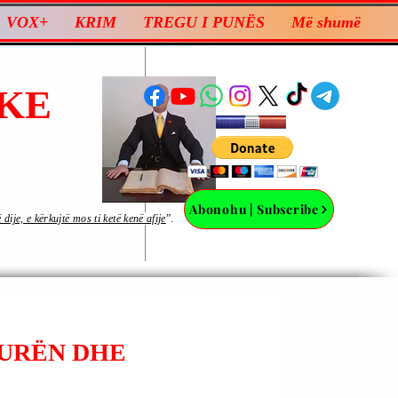
VOX+
KRIM
TREGU I PUNËS
Më shumë
KE
Abonohu | Subscribe
ije, e kërkujtë mos ti ketë kenë afije
”.
TURËN DHE