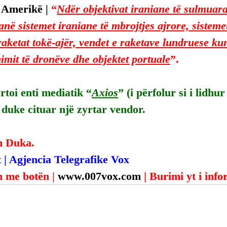
 Amerikë | 
“
Ndër objektivat iraniane të sulmuara
në sistemet iraniane të mbrojtjes ajrore, sisteme
raketat tokë-ajër, vendet e raketave lundruese kun
himit të dronëve dhe objektet portuale
”.
toi enti mediatik “
Axios
” (i përfolur si i lidhu
duke cituar një zyrtar vendor.
n Duka.
 | Agjencia Telegrafike Vox
 me botën | 
www.007vox.com
| Burimi yt i inf