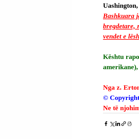
Uashington,
Bashkuara ja
bregdetare, 
vendet e lës
Kështu rapor
amerikane), 
Nga z. Erto
© Copyright
Ne të njohim