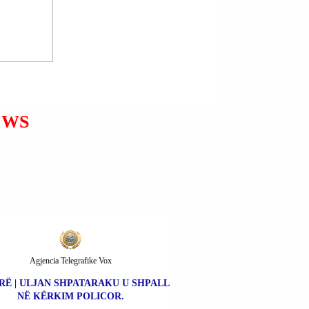
TURQI (TÜRKIYE) |
PRESIDENTI DANLLD
TRAMP (DONALD TRUMP):
GROENLANDA DUHET TË
KONTROLLOHET NGA
SHBA-ës; ËSHTË E
EWS
RËNDËSISHME PËR SHBA-
ës.
Agjencia Telegrafike Vox
RË | ULJAN SHPATARAKU U SHPALL
NË KËRKIM POLICOR.