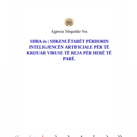
Agjencia Telegrafike Vox
SHBA-ës | SHKENCËTARËT PËRDORIN
INTELIGJENCËN ARTIFICIALE PËR TË
KRIJUAR VIRUSE TË REJA PËR HERË TË
PARË.
1
2
3
4
5