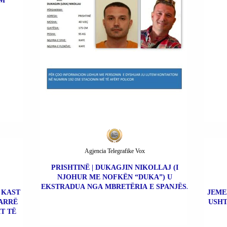
IM
Agjencia Telegrafike Vox
PRISHTINË | DUKAGJIN NIKOLLAJ (I
NJOHUR ME NOFKËN “DUKA”) U
EKSTRADUA NGA MBRETËRIA E SPANJËS.
O KAST
JEME
ARRË
USHT
T TË