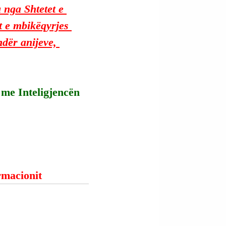
 nga Shtetet e 
t e mbikëqyrjes 
dër anijeve, 
r me Inteligjencën 
ormacionit