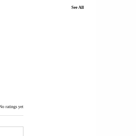
See All
of 5 stars.
No ratings yet