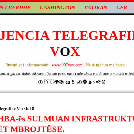
N I VERDHË
UASHINGTON
VATIKAN
CFR
JENCIA TELEGRAFI
V
O
X
Burimi yt i informacionit |
www.0
0
7vox.com
| Ne të njohim me botën
ni, n’gazeta, duhet shkruesi t’jet ma parë, njeri i ndershëm e atdhetar, e mandej të këtë d
🕕 🇦🇱🌍📚 📖📄 ✍🕵️📡⚡️📢 🎖
legrafike Vox
Jul 8
 SHBA-ës SULMUAN INFRASTRUK
ET MBROJTËSE.