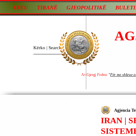
KREU
TIRANË
GJEOPOLITIKË
BULETI
AG
At Gjergj Fishta:
“
Për me shkrue zot
Agjencia Te
IRAN |
SISTEM