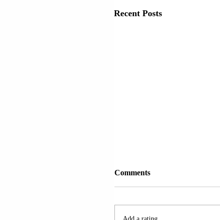
Recent Posts
SHBA-ës ANULUAN
Comments
LICENCËN E SHITJES
NAFTËS IRANIANE.
Uashington, Amerikë | Shtet
Bashkuara të Amerikës po 
Add a rating