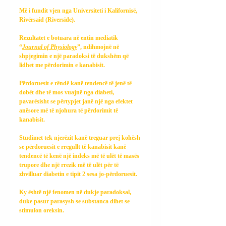
Më i fundit vjen nga Universiteti i Kalifornisë, 
Rivërsaid (Riverside).
Rezultatet e botuara në entin mediatik 
“
Journal of Physiology
”, ndihmojnë në 
shpjegimin e një paradoksi të dukshëm që 
lidhet me përdorimin e kanabisit.
Përdoruesit e rëndë kanë tendencë të jenë të 
dobët dhe të mos vuajnë nga diabeti, 
pavarësisht se përtypjet janë një nga efektet 
anësore më të njohura të përdorimit të 
kanabisit.
Studimet tek njerëzit kanë treguar prej kohësh 
se përdoruesit e rregullt të kanabisit kanë 
tendencë të kenë një indeks më të ulët të masës 
trupore dhe një rrezik më të ulët për të 
zhvilluar diabetin e tipit 2 sesa jo-përdoruesit.
Ky është një fenomen në dukje paradoksal, 
duke pasur parasysh se substanca dihet se 
stimulon oreksin.