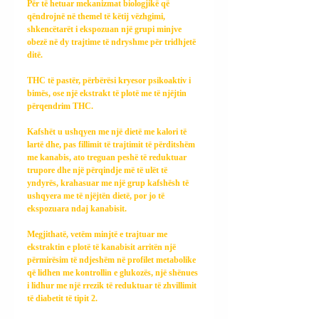
Për të hetuar mekanizmat biologjikë që 
qëndrojnë në themel të këtij vëzhgimi, 
shkencëtarët i ekspozuan një grupi minjve 
obezë në dy trajtime të ndryshme për tridhjetë 
ditë.
THC të pastër, përbërësi kryesor psikoaktiv i 
bimës, ose një ekstrakt të plotë me të njëjtin 
përqendrim THC.
Kafshët u ushqyen me një dietë me kalori të 
lartë dhe, pas fillimit të trajtimit të përditshëm 
me kanabis, ato treguan peshë të reduktuar 
trupore dhe një përqindje më të ulët të 
yndyrës, krahasuar me një grup kafshësh të 
ushqyera me të njëjtën dietë, por jo të 
ekspozuara ndaj kanabisit.
Megjithatë, vetëm minjtë e trajtuar me 
ekstraktin e plotë të kanabisit arritën një 
përmirësim të ndjeshëm në profilet metabolike 
që lidhen me kontrollin e glukozës, një shënues 
i lidhur me një rrezik të reduktuar të zhvillimit 
të diabetit të tipit 2.