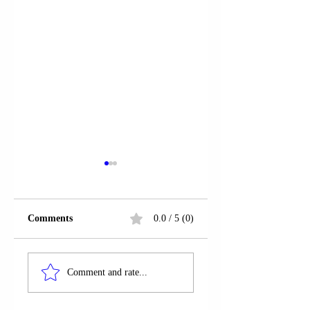
Comments
0.0 / 5 (0)
KANDIDATI
MASHTRIM
REPUBLIKAN PËR
NDËRKOMBËTA
Comment and rate...
PRESIDENT
PËR KANABISIN
DANLLD TRAMP
MJEKËSOR: