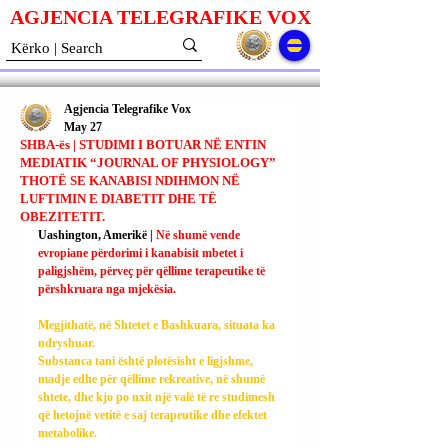
AGJENCIA TELEGRAFIKE V
O
X
Agjencia Telegrafike Vox
May 27
SHBA-ës | STUDIMI I BOTUAR NË ENTIN
MEDIATIK “JOURNAL OF PHYSIOLOGY”
THOTË SE KANABISI NDIHMON NË
LUFTIMIN E DIABETIT DHE TË
OBEZITETIT.
Uashington, Amerikë | 
Në shumë vende 
evropiane përdorimi i kanabisit mbetet i 
paligjshëm, përveç për qëllime terapeutike të 
përshkruara nga mjekësia.
Megjithatë, në Shtetet e Bashkuara, situata ka 
ndryshuar.
Substanca tani është plotësisht e ligjshme, 
madje edhe për qëllime rekreative, në shumë 
shtete, dhe kjo po nxit një valë të re studimesh 
që hetojnë vetitë e saj terapeutike dhe efektet 
metabolike.