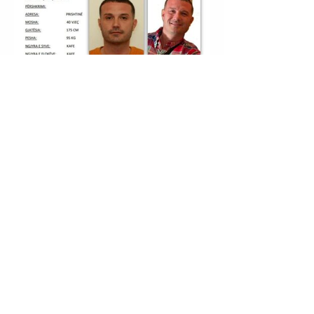
PRISHTINË | DUKAGJIN NIKOLLAJ (I NJOHUR ME
NOFKËN “DUKA”) U EKSTRADUA NGA MBRETËRIA E
SPANJËS.
HIMARË | ULJAN SHPATARAKU U SHPALL NË KËRKIM
POLICOR.