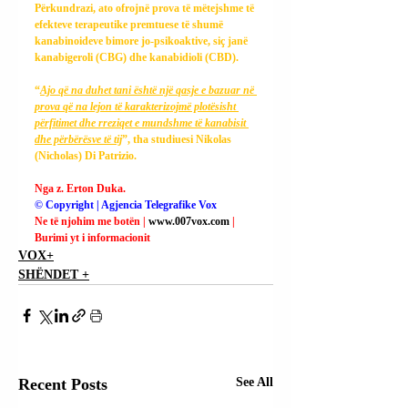
Përkundrazi, ato ofrojnë prova të mëtejshme të 
efekteve terapeutike premtuese të shumë 
kanabinoideve bimore jo-psikoaktive, siç janë 
kanabigeroli (CBG) dhe kanabidioli (CBD).
“
Ajo që na duhet tani është një qasje e bazuar në 
prova që na lejon të karakterizojmë plotësisht 
përfitimet dhe rreziqet e mundshme të kanabisit 
dhe përbërësve të tij
”, tha studiuesi Nikolas 
(Nicholas) Di Patrizio.
Nga z. Erton Duka.
© Copyright | Agjencia Telegrafike Vox
Ne të njohim me botën | 
www.007vox.com
| 
Burimi yt i informacionit
VOX+
SHËNDET +
Recent Posts
See All