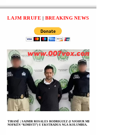
(DONALD TRUMP)
NËNTË
MBËSHTETI SOT
ARRESTIME | 35
NJË
VENDE TË
LAJM RRUFE
|
BREAKING NEWS
AMENDAMENT
PËRFSHIRA.
PËR LEGALIZIMIN
E KANABISIT
REKREATIV PËR
TË RRITURIT NË
SHTETIN E
FLORIDËS.
TIRANË | SAIMIR ROSALES RODRIGUEZ (I NJOHUR ME
NOFKËN “KIMISTI”) U EKSTRADUA NGA KOLUMBIA.