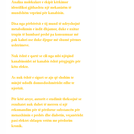
Analiza molekulare e ekipit kërkimor 
identifikoi gjithashtu një mekanizëm të 
mundshëm veprimi për kanabisin.
Disa nga përbërësit e tij mund të ndryshojnë 
metabolizmin e indit dhjamor, duke e nxitur 
trupin të humbasë peshë pa konsumuar më 
pak kalori ose duke djegur më shumë përmes 
ushtrimeve.
Nuk është e qartë se cili nga mbi njëqind 
kanabinoidet në kanabis është përgjegjës për 
këto efekte.
As nuk është e sigurt se ajo që shohim te 
minjtë ndodh domosdoshmërisht edhe te 
njerëzit.
Për këtë arsye, autorët e studimit theksojnë se 
rezultatet nuk duhet të merren si një 
rekomandim për të përdorur substancën për 
menaxhimin e peshës dhe diabetin, veçanërisht 
pasi efektet shfaqen vetëm me përdorim 
kronik.