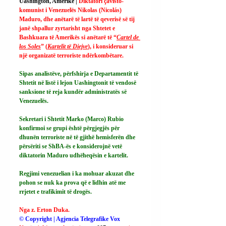
Uashington, Amerikë | 
Diktatori çavisto-
komunist i Venezuelës Nikolas (Nicolás) 
Maduro, dhe anëtarë të lartë të qeverisë së tij 
janë shpallur zyrtarisht nga Shtetet e 
Bashkuara të Amerikës si anëtarë të “
Cartel de 
los Soles
” (
Kartelit të Diejve
), i konsideruar si 
një organizatë terroriste ndërkombëtare.
Sipas analistëve, përfshirja e Departamentit të 
Shtetit në listë i lejon Uashingtonit të vendosë 
sanksione të reja kundër administratës së 
Venezuelës.
Sekretari i Shtetit Marko (Marco) Rubio 
konfirmoi se grupi është përgjegjës për 
dhunën terroriste në të gjithë hemisferën dhe 
përsëriti se ShBA-ës e konsiderojnë vetë 
diktatorin Maduro udhëheqësin e kartelit.
Regjimi venezuelian i ka mohuar akuzat dhe 
pohon se nuk ka prova që e lidhin atë me 
rrjetet e trafikimit të drogës.
Nga z. Erton Duka.
© Copyright | Agjencia Telegrafike Vox