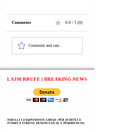
Comments
0.0 / 5 (0)
VENEZUELË |
DIKTATORI
DIKTATORI
ÇAVISTO-
Comment and rate...
ÇAVISTO-
KOMUNIST
KOMUNIST
VENEZUELAN
NIKOLAS
NIKOLAS
(NICOLAS)
(NICOLÁS)
MADURO KA
MADURO:
LAJM RRUFE
|
BREAKING NEWS
FORCUAR
PUSHKËT DHE
SIGURINË FIZIKE
RAKETAT I KEMI
VETJAKE DUKE
GATI PËR LUFTË
MËNJANUAR
TRUPROJET
VENEZUELIANE
TEK TË CILËT
ISHULLI I ZAQINTHOSIT; GREQI | PËR 20 DITËT E
FUNDIT 8 TURISTE DENONCUAN SE U PËRDHUNUAN.
NUK KA BESIM;