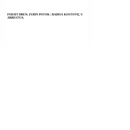
FSHATI DREN; ZUBIN POTOK | RADISA KOSTOVIÇ U
ARRESTUA.
FSHATI KLINË E POSHTME; SKËNDERAJ | U
SHOQËRUAN PËR INTERVISTIM POLICOR SKËNDER
IBISHAJ; ENVER IBISHAJ; ARIFI IBISHAJ; ALI
IBISHAJ.