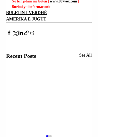
Ne të njohim me botën | 
www.007vox.com
| 
Burimi yt i informacionit
BULETIN I VERDHË
AMERIKA E JUGUT
Recent Posts
See All