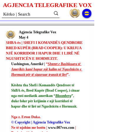
AGJENCIA TELEGRAFIKE V
O
X
Agjencia Telegrafike Vox
May 4
SHBA-ës | SHEFI I KOMANDËS QENDRORE
BRED KUPËR (BRAD COOPER): U KRIJUA
NJË KORRIDOR I HAPUR DHE I LIRË NË
NGUSHTICËN E HORMUZIT.
Uashington, Amerikë | 
“
Shtetet e Bashkuara të 
Amerikës kanë hapur një kalim në Ngushticën e 
Hormuzit për të siguruar tranzit të lirë
”.
Kështu tha Shefi i Komandës Qendrore të 
ShBA-ës, Bred Kupër (Brad Cooper), i cituar 
nga enti mediatik amerikan “
Bloomberg
”, 
duke folur për krijimin e një korridori të 
hapur dhe të lirë në Ngushticën e Hormuzit.
Nga z. Erton Duka.
© Copyright | Agjencia Telegrafike Vox
Ne të njohim me botën | 
www.007vox.com
| 