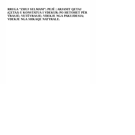
RRUGA “ZHUJ SELMANI”; PEJË | ARJANIT QETAJ
(ÇETAJ) U KONSTATUA I VDEKUR; PO HETOHET PËR
VRASJE; VETËVRASJE; VDEKJE NGA PAKUJDESIA;
VDEKJE NGA SHKAQE NATYRALE.
RRUGA “ISLAM SYLE TOPALLI”; FSHATI
LLAPUSHNIK; DRENAS | U ARRESTUAN DRITËRO
KRASNIQI; LABINOT KRASNIQI; LIBERON KRASNIQI.