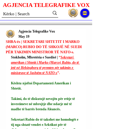
AGJENCIA TELEGRAFIKE V
O
X
Agjencia Telegrafike Vox
May 19
SHBA-ës | SEKRETARI SHTETIT I MARKO
(MARCO) RUBIO DO TË SHKOJË NË SUEDI
PËR TAKIMIN MINISTROR TË NATO-s.
Stokholm, Mbretëria e Suedisë | 
“
Sekretari 
amerikan i Shtetit i Marko (Marco) Rubio, do të 
jetë në Helsingborg të premten për takimin e 
ministrave të Jashtëm të NATO-s
”.
Kështu njoftoi Departamenti Amerikan i 
Shtetit.
Takimi, do të diskutojë nevojën për rritje të 
investimeve në mbrojtje dhe ndarje më të 
madhe të barrës brenda Aleancës.
Sekretari Rubio do të takohet me homologët e 
tij nga shtatë vendet e Arktikut për të 