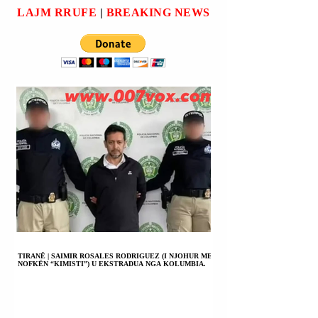
Shtetit Marko (Marco)
tyre”. Kështu tha S
LAJM RRUFE
|
BREAKING NEWS
Rubio, në përgj
TIRANË | SAIMIR ROSALES RODRIGUEZ (I NJOHUR ME
NOFKËN “KIMISTI”) U EKSTRADUA NGA KOLUMBIA.