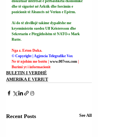
diskutuar interesat e përbashkëta ekonomike 
dhe të sigurisë në Arktik dhe forcimin e 
pozicionit të Aleancës në Veriun e Epërm.
Ai
 do të zhvillojë takime dypalëshe me 
kryeministrin suedez Ulf Kristersson dhe 
Sekretarin e Përgjithshëm të NATO-s Mark 
Rutte.
Nga z. Erton Duka.
© Copyright | Agjencia Telegrafike Vox
Ne të njohim me botën | 
www.007vox.com
| 
Burimi yt i informacionit
BULETIN I VERDHË
AMERIKA E VERIUT
Recent Posts
See All