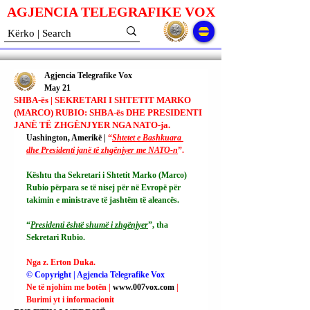
AGJENCIA TELEGRAFIKE V
O
X
Agjencia Telegrafike Vox
May 21
SHBA-ës | SEKRETARI I SHTETIT MARKO
(MARCO) RUBIO: SHBA-ës DHE PRESIDENTI
JANË TË ZHGËNJYER NGA NATO-ja.
Uashington, Amerikë | 
“
Shtetet e Bashkuara 
dhe Presidenti janë të zhgënjyer me NATO-n
”.
Kështu tha Sekretari i Shtetit Marko (Marco) 
Rubio përpara se të nisej për në Evropë për 
takimin e ministrave të jashtëm të aleancës.
“
Presidenti është shumë i zhgënjyer
”, tha 
Sekretari Rubio.
Nga z. Erton Duka.
© Copyright | Agjencia Telegrafike Vox
Ne të njohim me botën | 
www.007vox.com
| 
Burimi yt i informacionit