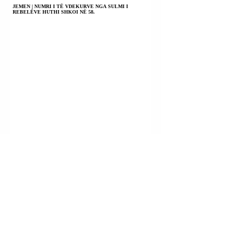
JEMEN | NUMRI I TË VDEKURVE NGA SULMI I
REBELËVE HUTHI SHKOI NË 58.
ARGJENTINË | PROTESTË PËRPARA PARLAMENTIT
KUNDËR LIGJIT TË SHITJES SË TOKËS TEK TË
HUAJT.