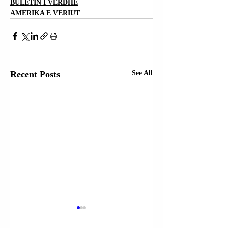
BULETIN I VERDHË
AMERIKA E VERIUT
Recent Posts
See All
SEKRETARI I
SEKRETARI I
SHTETIT MARKO
SHTETIT MARK