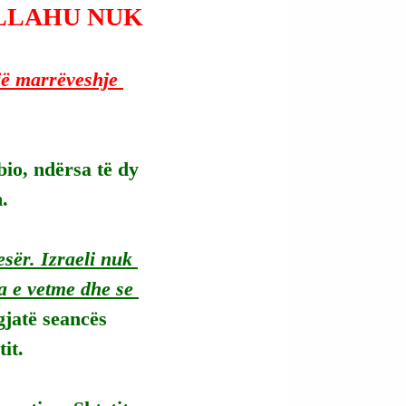
LLAHU NUK
jë marrëveshje 
io, ndërsa të dy 
.
sër. Izraeli nuk 
a e vetme dhe se 
gjatë seancës 
it.