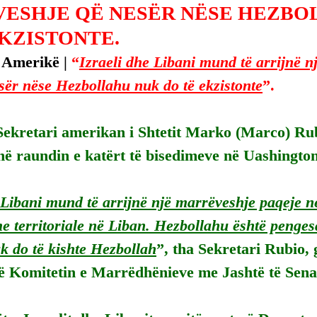
ESHJE QË NESËR NËSE HEZBO
EKZISTONTE.
 Amerikë | 
“
Izraeli dhe Libani mund të arrijnë n
sër nëse Hezbollahu nuk do të ekzistonte
”.
Sekretari amerikan i Shtetit Marko (Marco) Rub
jnë raundin e katërt të bisedimeve në Uashington
 Libani mund të arrijnë një marrëveshje paqeje ne
e territoriale në Liban. Hezbollahu është penges
k do të kishte Hezbollah
”, tha Sekretari Rubio, 
ë Komitetin e Marrëdhënieve me Jashtë të Senat