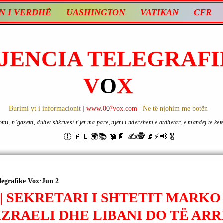
N I VERDHË
UASHINGTON
VATIKAN
CFR
JENCIA TELEGRAFI
V
O
X
Burimi yt i informacionit |
www.0
0
7vox.com
| Ne të njohim me botën
ni, n’gazeta, duhet shkruesi t’jet ma parë, njeri i ndershëm e atdhetar, e mandej të këtë d
🕕 🇦🇱🌍📚 📖📄 ✍🕵️📡⚡️📢 🎖
legrafike Vox
Jun 2
 | SEKRETARI I SHTETIT MARKO
IZRAELI DHE LIBANI DO TË ARR