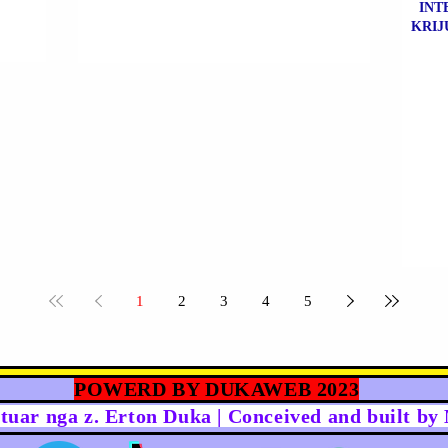
INT
KRIJ
1
2
3
4
5
POWERD BY DUKAWEB 2023
rtuar nga z. Erton Duka | Conceived and built b