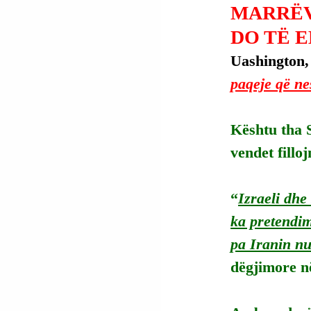
MARRËV
DO TË 
Uashington,
paqeje që ne
Kështu tha 
vendet fillo
“
Izraeli dhe
ka pretendim
pa Iranin nu
dëgjimore n