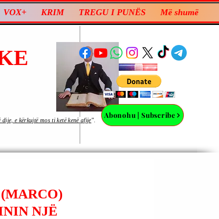
VOX+
KRIM
TREGU I PUNËS
Më shumë
KE
Abonohu | Subscribe
ije, e kërkujtë mos ti ketë kenë afije
”.
 (MARCO)
ININ NJË