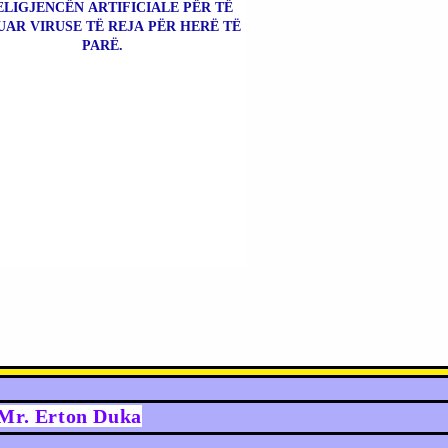
ELIGJENCËN ARTIFICIALE PËR TË
UAR VIRUSE TË REJA PËR HERË TË
PARË.
y Mr. Erton Duka