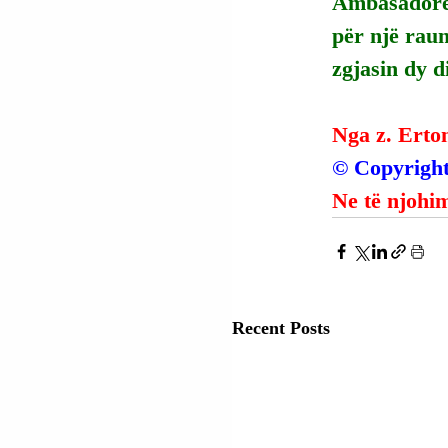
Ambasadorët 
për një raun
zgjasin dy di
Nga z. Erto
© Copyright
Ne të njohim
Recent Posts