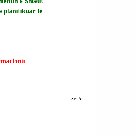
entin e Shtetit 
ë planifikuar të 
ormacionit
See All