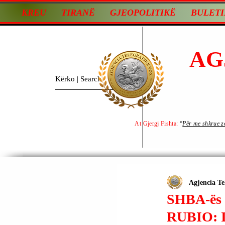
KREU
TIRANË
GJEOPOLITIKË
BULETI
AG
At Gjergj Fishta:
“
Për me shkrue zot
Agjencia Te
SHBA-ës
RUBIO: 