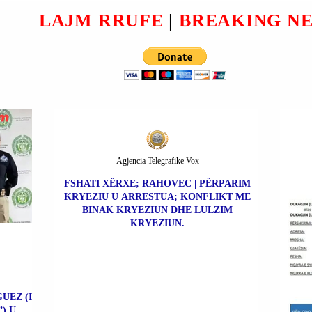
LAJM RRUFE
|
BREAKING N
Agjencia Telegrafike Vox
FSHATI XËRXE; RAHOVEC | PËRPARIM
KRYEZIU U ARRESTUA; KONFLIKT ME
BINAK KRYEZIUN DHE LULZIM
KRYEZIUN.
UEZ (I
) U