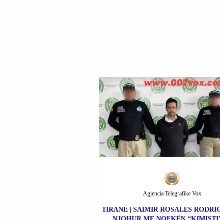
Agjencia Telegrafike Vox
TIRANË | SAIMIR ROSALES RODRIG
NJOHUR ME NOFKËN “KIMISTI”