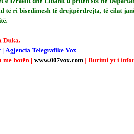
e Izraelit dhe Libanit u pritën sot në Departam
d të ri bisedimesh të drejtpërdrejta, të cilat jan
të.
n Duka.
 | Agjencia Telegrafike Vox
 me botën | 
www.007vox.com
| Burimi yt i inf