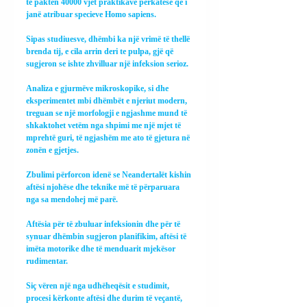
të paktën 40000 vjet praktikave përkatëse që i 
janë atribuar specieve Homo sapiens.
Sipas studiuesve, dhëmbi ka një vrimë të thellë 
brenda tij, e cila arrin deri te pulpa, gjë që 
sugjeron se ishte zhvilluar një infeksion serioz.
Analiza e gjurmëve mikroskopike, si dhe 
eksperimentet mbi dhëmbët e njeriut modern, 
treguan se një morfologji e ngjashme mund të 
shkaktohet vetëm nga shpimi me një mjet të 
mprehtë guri, të ngjashëm me ato të gjetura në 
zonën e gjetjes.
Zbulimi përforcon idenë se Neandertalët kishin 
aftësi njohëse dhe teknike më të përparuara 
nga sa mendohej më parë.
Aftësia për të zbuluar infeksionin dhe për të 
synuar dhëmbin sugjeron planifikim, aftësi të 
imëta motorike dhe të menduarit mjekësor 
rudimentar.
Siç vëren një nga udhëheqësit e studimit, 
procesi kërkonte aftësi dhe durim të veçantë, 