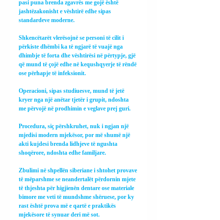
pasi puna brenda zgavrës me gojë është 
jashtëzakonisht e vështirë edhe sipas 
standardeve moderne.
Shkencëtarët vlerësojnë se personi të cilit i 
përkiste dhëmbi ka të ngjarë të vuajë nga 
dhimbje të forta dhe vështirësi në përtypje, gjë 
që mund të çojë edhe në kequshqyerje të rëndë 
ose përhapje të infeksionit.
Operacioni, sipas studiuesve, mund të jetë 
kryer nga një anëtar tjetër i grupit, ndoshta 
me përvojë në prodhimin e veglave prej guri.
Procedura, siç përshkruhet, nuk i ngjan një 
mjedisi modern mjekësor, por më shumë një 
akti kujdesi brenda lidhjeve të ngushta 
shoqërore, ndoshta edhe familjare.
Zbulimi në shpellën siberiane i shtohet provave 
të mëparshme se neandertalët përdornin mjete 
të thjeshta për higjienën dentare ose materiale 
bimore me veti të mundshme shëruese, por ky 
rast është prova më e qartë e praktikës 
mjekësore të synuar deri më sot.