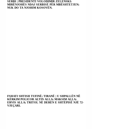
SERBI | PRESIDENTI VOLODIMIR ZELENSKI:
MIRËNJOHËS NDAJ SERBISË PËR MBËSHTETJEN;
NUK DO TA NJOHIM KOSOVËN.
FSHATI SHTISH TUFINË; TIRANË | U SHPALLËN NË
KËRKIM POLICOR ALTIN ALLA; MAKSIM ALLA;
ERVIS ALLA; TRITOL NË DERËN E SHTËPISË NJË 72-
VJEÇARI.