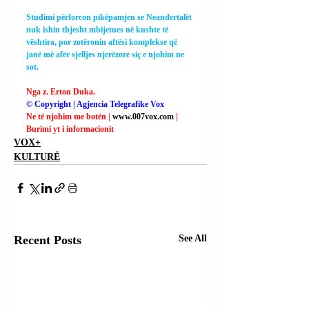
Studimi përforcon pikëpamjen se Neandertalët 
nuk ishin thjesht mbijetues në kushte të 
vështira, por zotëronin aftësi komplekse që 
janë më afër sjelljes njerëzore siç e njohim ne 
sot.
Nga z. Erton Duka.
© Copyright | Agjencia Telegrafike Vox
Ne të njohim me botën | 
www.007vox.com
| 
Burimi yt i informacionit
VOX+
KULTURË
Recent Posts
See All