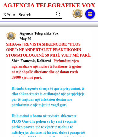
AGJENCIA TELEGRAFIKE V
O
X
Agjencia Telegrafike Vox
May 20
SHBA-ës | REVISTA SHKENCORE “PLOS
ONE”: NEANDERTALËT PRAKTIKONIN
STOMATOLOGJINË 59 MIJË VJET MË PARË.
Shën Françesk, Kaliforni | 
Përfundimi vjen 
nga analiza e një molari të fosilizuar të gjetur 
në një shpellë siberiane dhe që daton rreth 
59000 vjet më parë.
Dhëmbi tregonte shenja të qarta përpunimi, të 
cilat shkencëtarët ia atribuojnë një përpjekjeje 
për të trajtuar një infeksion dentar me 
përdorimin e një mjeti të vogël guri.
Hulumtimi u botua në revistën shkencore 
PLOS One dhe pohon se ky rast i veçantë 
përbën provën më të vjetër të njohur të 
ndërhyrjes dentare në histori, duke i paraprirë 