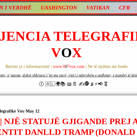
N I VERDHË
UASHINGTON
VATIKAN
CFR
JENCIA TELEGRAFI
V
O
X
Burimi yt i informacionit |
www.0
0
7vox.com
| Ne të njohim me botën
ni, n’gazeta, duhet shkruesi t’jet ma parë, njeri i ndershëm e atdhetar, e mandej të këtë d
🕕 🇦🇱🌍📚 📖📄 ✍🕵️📡⚡️📢 🎖
legrafike Vox
May 12
 | NJË STATUJË GJIGANDE PREJ 
ENTIT DANLLD TRAMP (DONALD