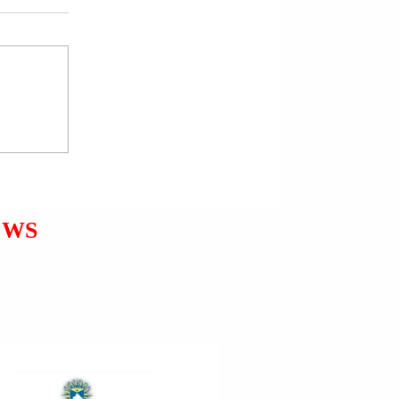
PRESIDENTI DANLLD
TRAMP (DONALD TRUMP):
ARMËPUSHIMI ËSHTË
SHUMË I DOBËT; 1%
SHANSE PËR TA
MBAJTUR.
EWS