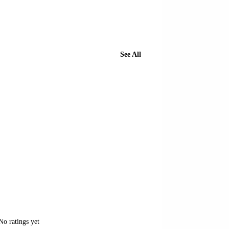
See All
of 5 stars.
No ratings yet