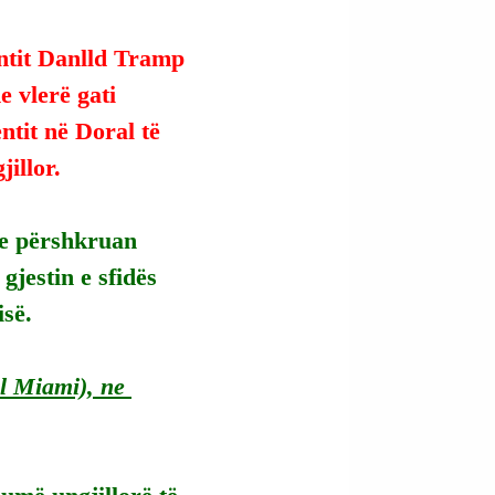
entit Danlld Tramp 
 vlerë gati 
ntit në Doral të 
illor.
te përshkruan 
gjestin e sfidës 
isë.
l Miami), ne 