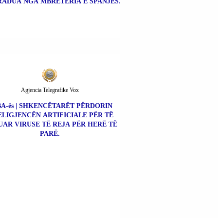
ADUA NGA MBRETËRIA E SPANJËS.
Agjencia Telegrafike Vox
A-ës | SHKENCËTARËT PËRDORIN
ELIGJENCËN ARTIFICIALE PËR TË
UAR VIRUSE TË REJA PËR HERË TË
PARË.