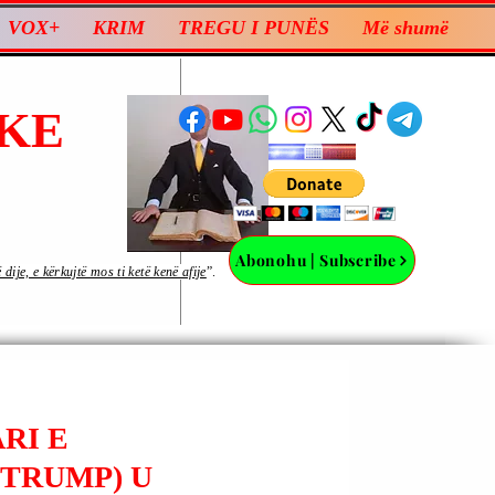
VOX+
KRIM
TREGU I PUNËS
Më shumë
KE
Abonohu | Subscribe
ije, e kërkujtë mos ti ketë kenë afije
”.
ARI E
 TRUMP) U