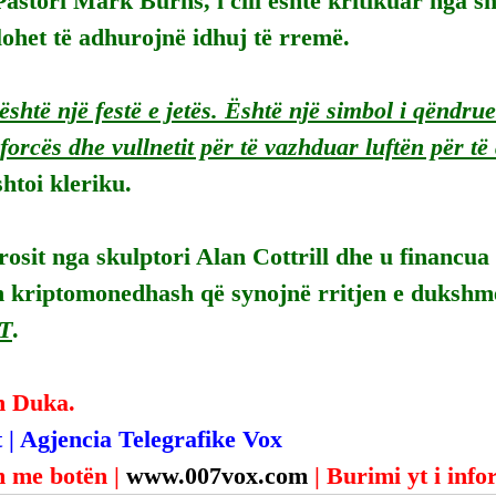
astori Mark Burns, i cili është kritikuar nga sh
lohet të adhurojnë idhuj të rremë.
është një festë e jetës. Është një simbol i qëndrue
 forcës dhe vullnetit për të vazhduar luftën për t
shtoi kleriku.
rosit nga skulptori Alan Cottrill dhe u financua 
sh kriptomonedhash që synojnë rritjen e dukshm
T
.
n Duka.
 | Agjencia Telegrafike Vox
 me botën | 
www.007vox.com
| Burimi yt i inf