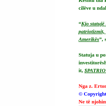
Kështu tha P
cilëve u nda
“
Kjo statujë 
patriotizmit,
Amerikës
”, 
Statuja u po
investitorë
it, 
$PATRIO
Nga z. Erto
© Copyright
Ne të njohim