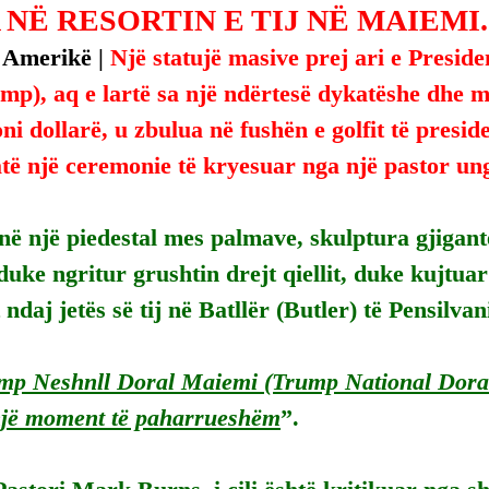
NË RESORTIN E TIJ NË MAIEMI.
 Amerikë | 
Një statujë masive prej ari e Presid
p), aq e lartë sa një ndërtesë dykatëshe dhe me
ni dollarë, u zbulua në fushën e golfit të preside
atë një ceremonie të kryesuar nga një pastor ungj
në një piedestal mes palmave, skulptura gjigan
duke ngritur grushtin drejt qiellit, duke kujtuar 
 ndaj jetës së tij në Batllër (Butler) të Pensilvan
amp Neshnll Doral Maiemi (Trump National Dora
jë moment të paharrueshëm
”.