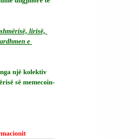
umë ungjillorë të 
shmërisë, lirisë, 
ë ardhmen e 
nga një kolektiv 
ërisë së memecoin-
ormacionit