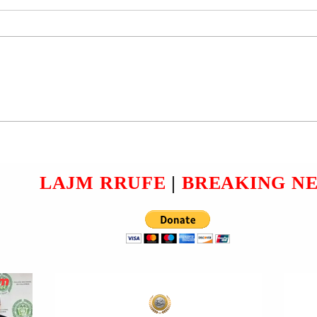
PRESIDENTI DANLLD
UMP:
TRAMP (DONALD TRUMP):
DO TA HEQ TAKSËN E
RANIN
BENZINËS PËR NJË FARË
DUR;
KOHE.
LAJM RRUFE
|
BREAKING N