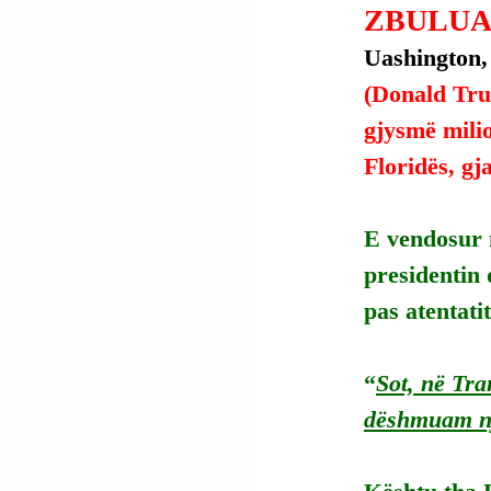
ZBULUA 
Uashington,
(Donald Trum
gjysmë milio
Floridës, gj
E vendosur 
presidentin 
pas atentatit
“
Sot, në Tr
dëshmuam n