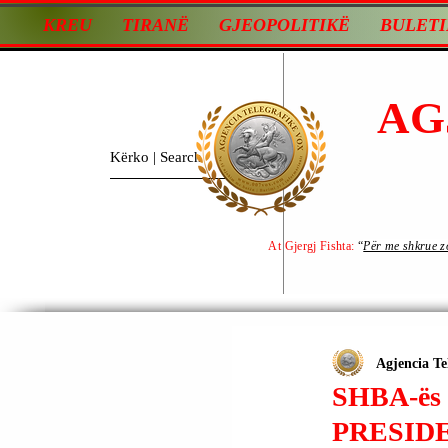
KREU
TIRANË
GJEOPOLITIKË
BULETI
AG
At Gjergj Fishta:
“
Për me shkrue zot
Agjencia Te
SHBA-ës
PRESID