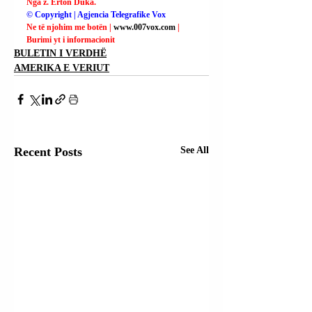
Nga z. Erton Duka.
© Copyright | Agjencia Telegrafike Vox
Ne të njohim me botën | 
www.007vox.com
| 
Burimi yt i informacionit
BULETIN I VERDHË
AMERIKA E VERIUT
Recent Posts
See All