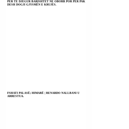
PËR TË DJEGUR BARISHTET NË OBORR POR PËR PAK
DESH DOGJI GJYSMËN E KRUJËS.
FSHATI PALASË; HIMARË | RENARDO NALLBANI U
ARRESTUA.