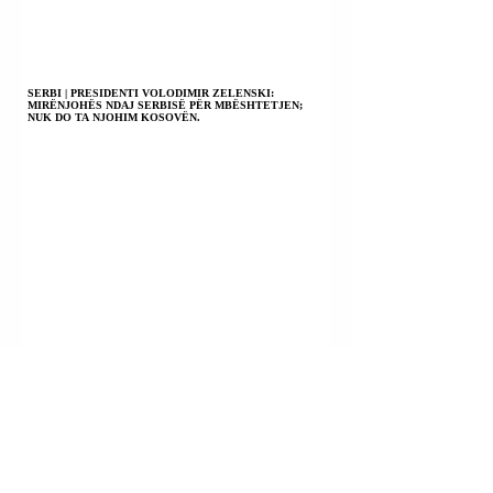
SERBI | PRESIDENTI VOLODIMIR ZELENSKI:
MIRËNJOHËS NDAJ SERBISË PËR MBËSHTETJEN;
NUK DO TA NJOHIM KOSOVËN.
FSHATI SHTISH TUFINË; TIRANË | U SHPALLËN NË
KËRKIM POLICOR ALTIN ALLA; MAKSIM ALLA;
ERVIS ALLA; TRITOL NË DERËN E SHTËPISË NJË 72-
VJEÇARI.