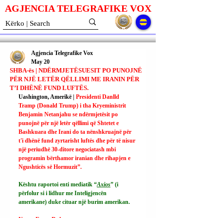
AGJENCIA TELEGRAFIKE V
O
X
Agjencia Telegrafike Vox
May 20
SHBA-ës | NDËRMJETËSUESIT PO PUNOJNË
PËR NJË LETËR QËLLIMI ME IRANIN PËR
T’I DHËNË FUND LUFTËS.
Uashington, Amerikë | 
Presidenti Danlld 
Tramp (Donald Trump) i tha Kryeministrit 
Benjamin Netanjahu se ndërmjetësit po 
punojnë për një letër qëllimi që Shtetet e 
Bashkuara dhe Irani do ta nënshkruajnë për 
t'i dhënë fund zyrtarisht luftës dhe për të nisur 
një periudhë 30-ditore negociatash mbi 
programin bërthamor iranian dhe rihapjen e 
Ngushticës së Hormuzit”.
Kështu raportoi enti mediatik “
Axios
” (i 
përfolur si i lidhur me Inteligjencën 
amerikane) duke cituar një burim amerikan.