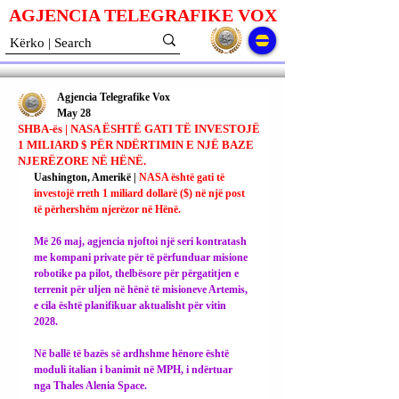
AGJENCIA TELEGRAFIKE V
O
X
Agjencia Telegrafike Vox
May 28
SHBA-ës | NASA ËSHTË GATI TË INVESTOJË
1 MILIARD $ PËR NDËRTIMIN E NJË BAZE
NJERËZORE NË HËNË.
Uashington, Amerikë | 
NASA është gati të 
investojë rreth 1 miliard dollarë ($) në një post 
të përhershëm njerëzor në Hënë.
Më 26 maj, agjencia njoftoi një seri kontratash 
me kompani private për të përfunduar misione 
robotike pa pilot, thelbësore për përgatitjen e 
terrenit për uljen në hënë të misioneve Artemis, 
e cila është planifikuar aktualisht për vitin 
2028.
Në ballë të bazës së ardhshme hënore është 
moduli italian i banimit në MPH, i ndërtuar 
nga Thales Alenia Space.