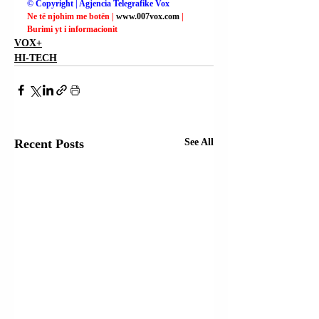
© Copyright | Agjencia Telegrafike Vox
Ne të njohim me botën | 
www.007vox.com
| 
Burimi yt i informacionit
VOX+
HI-TECH
Recent Posts
See All