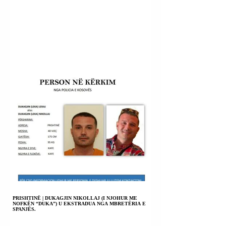
PRISHTINË | DUKAGJIN NIKOLLAJ (I NJOHUR ME
NOFKËN “DUKA”) U EKSTRADUA NGA MBRETËRIA E
SPANJËS.