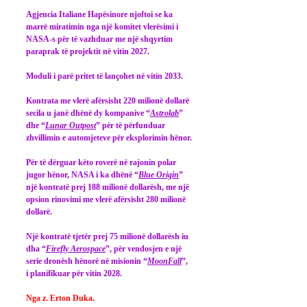
Agjencia Italiane Hapësinore njoftoi se ka 
marrë miratimin nga një komitet vlerësimi i 
NASA-s për të vazhduar me një shqyrtim 
paraprak të projektit në vitin 2027.
Moduli i parë pritet të lançohet në vitin 2033.
Kontrata me vlerë afërsisht 220 milionë dollarë 
secila u janë dhënë dy kompanive “
Astrolab
” 
dhe “
Lunar Outpost
” për të përfunduar 
zhvillimin e automjeteve për eksplorimin hënor.
Për të dërguar këto roverë në rajonin polar 
jugor hënor, NASA i ka dhënë “
Blue Origin
” 
një kontratë prej 188 milionë dollarësh, me një 
opsion rinovimi me vlerë afërsisht 280 milionë 
dollarë.
Një kontratë tjetër prej 75 milionë dollarësh iu 
dha “
Firefly Aerospace
”, për vendosjen e një 
serie dronësh hënorë në misionin “
MoonFall
”, 
i planifikuar për vitin 2028.
Nga z. Erton Duka.