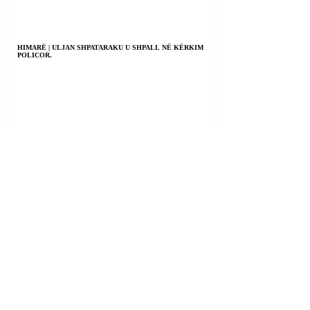
HIMARË | ULJAN SHPATARAKU U SHPALL NË KËRKIM
POLICOR.
KILI | PRESIDENTI JOSE ANTONIO KAST NJOFTOI
KOMBIN SE KA NDËRMARRË MASA TË RËNDA
KUNDËR KRIMIT TË ORGANIZUAR.