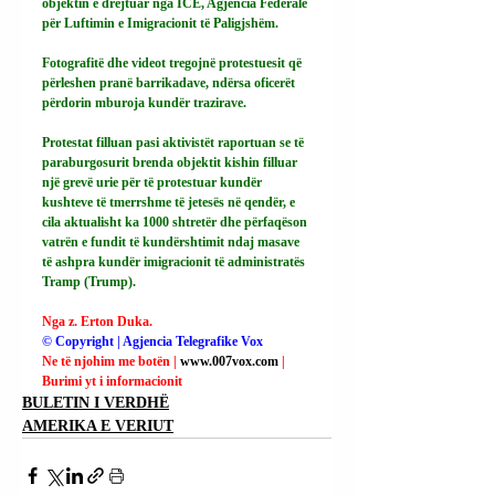
objektin e drejtuar nga ICE, Agjencia Federale 
për Luftimin e Imigracionit të Paligjshëm.
Fotografitë dhe videot tregojnë protestuesit që 
përleshen pranë barrikadave, ndërsa oficerët 
përdorin mburoja kundër trazirave.
Protestat filluan pasi aktivistët raportuan se të 
paraburgosurit brenda objektit kishin filluar 
një grevë urie për të protestuar kundër 
kushteve të tmerrshme të jetesës në qendër, e 
cila aktualisht ka 1000 shtretër dhe përfaqëson 
vatrën e fundit të kundërshtimit ndaj masave 
të ashpra kundër imigracionit të administratës 
Tramp (Trump).
Nga z. Erton Duka.
© Copyright | Agjencia Telegrafike Vox
Ne të njohim me botën | 
www.007vox.com
| 
Burimi yt i informacionit
BULETIN I VERDHË
AMERIKA E VERIUT