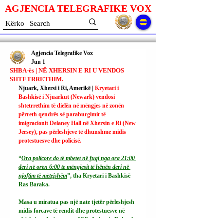
AGJENCIA TELEGRAFIKE V
O
X
Agjencia Telegrafike Vox
Jun 1
SHBA-ës | NË XHERSIN E RI U VENDOS
SHTETRRETHIM.
Njuark, Xhersi i Ri, Amerikë | 
Kryetari i 
Bashkisë i Njuarkut (Newark) vendosi 
shtetrrethim të dielën në mëngjes në zonën 
përreth qendrës së paraburgimit të 
imigracionit Delaney Hall në Xhersin e Ri (New 
Jersey), pas përleshjeve të dhunshme midis 
protestuesve dhe policisë.
“
Ora policore do të mbetet në fuqi nga ora 21:00 
deri në orën 6:00 të mëngjesit të hënën deri në 
njoftim të mëtejshëm
”, tha Kryetari i Bashkisë 
Ras Baraka.
Masa u miratua pas një nate tjetër përleshjesh 
midis forcave të rendit dhe protestuesve në 