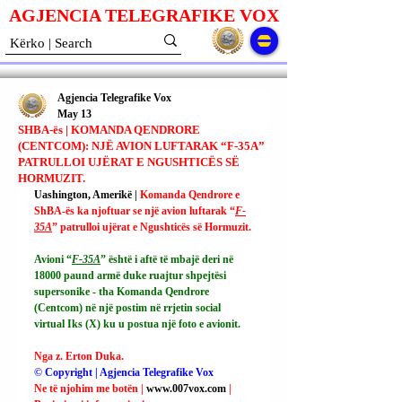
AGJENCIA TELEGRAFIKE V
O
X
Agjencia Telegrafike Vox
May 13
SHBA-ës | KOMANDA QENDRORE
(CENTCOM): NJË AVION LUFTARAK “F-35A”
PATRULLOI UJËRAT E NGUSHTICËS SË
HORMUZIT.
Uashington, Amerikë | 
Komanda Qendrore e 
ShBA-ës ka njoftuar se një avion luftarak “
F-
35A
” patrulloi ujërat e Ngushticës së Hormuzit.
Avioni “
F-35A
” është i aftë të mbajë deri në 
18000 paund armë duke ruajtur shpejtësi 
supersonike - tha Komanda Qendrore 
(Centcom) në një postim në rrjetin social 
virtual Iks (X) ku u postua një foto e avionit.
Nga z. Erton Duka.
© Copyright | Agjencia Telegrafike Vox
Ne të njohim me botën | 
www.007vox.com
| 