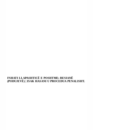
FSHATI LLAPASHTICË E POSHTME; BESIANË
(PODUJEVË) | ISAK HASANI U PROCEDUA PENALISHT.