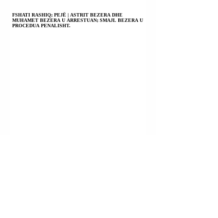
FSHATI RASHIQ; PEJË | ASTRIT BEZERA DHE
MUHAMET BEZERA U ARRESTUAN; SMAJL BEZERA U
PROCEDUA PENALISHT.
PRIZREN | EGZON KABASHI U KONSTATUA I VDEKUR
PASI DISA DITËSH AGONIE; PO HETOHET PËR
VRASJE; VETËVRASJE; VDEKJE NGA PAKUJDESIA.