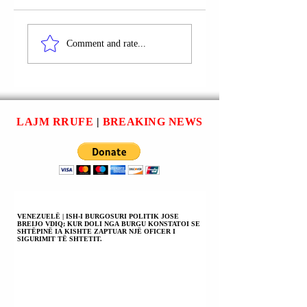
OKB | IRANI:
OKB | KËSHILLI I
SULMET AJRORE
SIGURIMIT
Comment and rate...
TË SHBA-ës DHE
MBLIDHET NË
IZRAELIT JANË
ORËN 22:00 (ME
KRIME KUNDËR
ORËN SHQIPTAR
NJERËZIMIT; KJO
PËR KRIZËN E
ËSHTË LUFTË
LINDJES SË
LAJM RRUFE
|
BREAKING NEWS
KUNDËR KARTËS
MESME.
SË OKB-së.
VENEZUELË | ISH-I BURGOSURI POLITIK JOSE
BREIJO VDIQ; KUR DOLI NGA BURGU KONSTATOI SE
SHTËPINË IA KISHTE ZAPTUAR NJË OFICER I
SIGURIMIT TË SHTETIT.