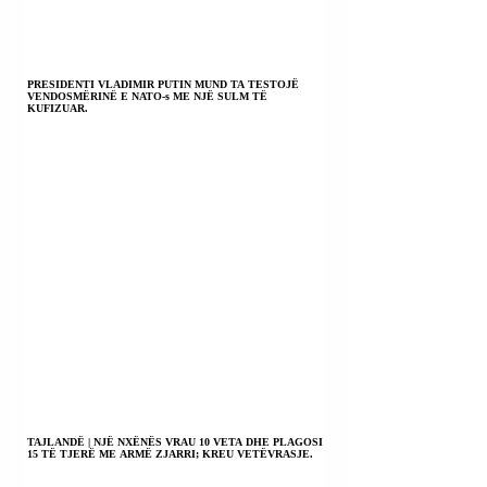
PRESIDENTI VLADIMIR PUTIN MUND TA TESTOJË
VENDOSMËRINË E NATO-s ME NJË SULM TË
KUFIZUAR.
TAJLANDË | NJË NXËNËS VRAU 10 VETA DHE PLAGOSI
15 TË TJERË ME ARMË ZJARRI; KREU VETËVRASJE.