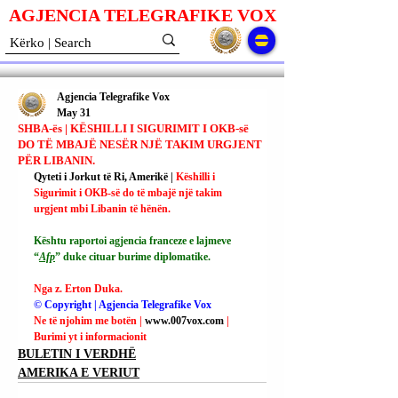
AGJENCIA TELEGRAFIKE V
O
X
Agjencia Telegrafike Vox
May 31
SHBA-ës | KËSHILLI I SIGURIMIT I OKB-së
DO TË MBAJË NESËR NJË TAKIM URGJENT
PËR LIBANIN.
Qyteti i Jorkut të Ri, Amerikë | 
Këshilli i 
Sigurimit i OKB-së do të mbajë një takim 
urgjent mbi Libanin të hënën.
Kështu raportoi agjencia franceze e lajmeve 
“
Afp
” duke cituar burime diplomatike.
Nga z. Erton Duka.
© Copyright | Agjencia Telegrafike Vox
Ne të njohim me botën | 
www.007vox.com
| 
Burimi yt i informacionit
BULETIN I VERDHË
AMERIKA E VERIUT