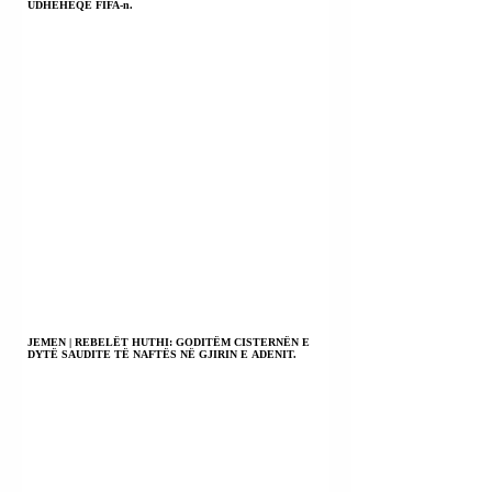
UDHËHEQË FIFA-n.
JEMEN | REBELËT HUTHI: GODITËM CISTERNËN E
DYTË SAUDITE TË NAFTËS NË GJIRIN E ADENIT.