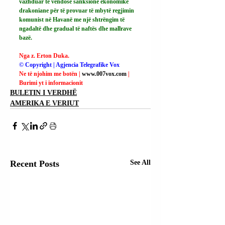
vazhduar të vendosë sanksione ekonomike 
drakoniane për të provuar të mbytë regjimin 
komunist në Havanë me një shtrëngim të 
ngadaltë dhe gradual të naftës dhe mallrave 
bazë.
Nga z. Erton Duka.
© Copyright | Agjencia Telegrafike Vox
Ne të njohim me botën | 
www.007vox.com
| 
Burimi yt i informacionit
BULETIN I VERDHË
AMERIKA E VERIUT
Recent Posts
See All