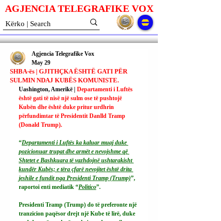
AGJENCIA TELEGRAFIKE V
O
X
Agjencia Telegrafike Vox
May 29
SHBA-ës | GJITHÇKA ËSHTË GATI PËR
SULMIN NDAJ KUBËS KOMUNISTE.
Uashington, Amerikë | 
Departamenti i Luftës 
është gati të nisë një sulm ose të pushtojë 
Kubën dhe është duke pritur urdhrin 
përfundimtar të Presidentit Danlld Tramp 
(Donald Trump).
“
Departamenti i Luftës ka kaluar muaj duke 
pozicionuar trupat dhe armët e nevojshme që 
Shtetet e Bashkuara të vazhdojnë ushtarakisht 
kundër Kubës; e tëra çfarë nevojitet është drita 
jeshile e fundit nga Presidenti Tramp (Trump)
”, 
raportoi enti mediatik “
Politico
”.
Presidenti Tramp (Trump) do të preferonte një 
tranzicion paqësor drejt një Kube të lirë, duke 