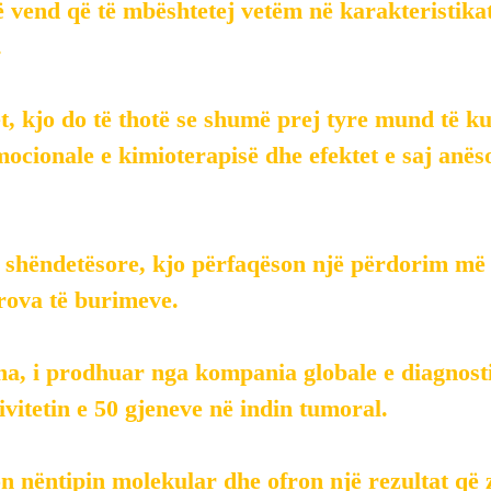
 vend që të mbështetej vetëm në karakteristikat
.
t, kjo do të thotë se shumë prej tyre mund të k
mocionale e kimioterapisë dhe efektet e saj an
 shëndetësore, kjo përfaqëson një përdorim më 
rova të burimeve.
na, i prodhuar nga kompania globale e diagnost
ivitetin e 50 gjeneve në indin tumoral.
on nëntipin molekular dhe ofron një rezultat që 