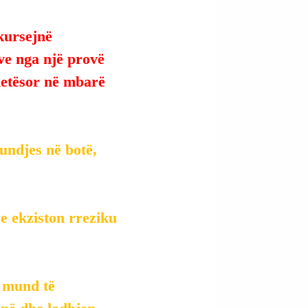
kursejnë 
ve nga një provë 
detësor në mbarë 
undjes në botë, 
 ekziston rreziku 
t mund të 