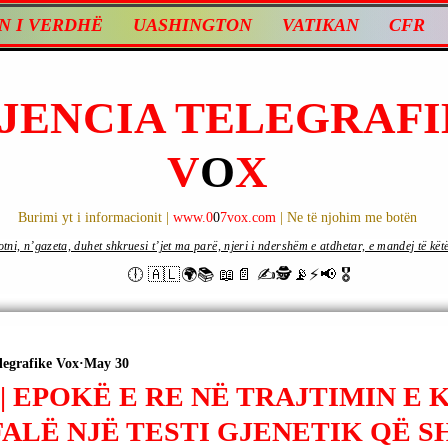
N I VERDHË
UASHINGTON
VATIKAN
CFR
JENCIA TELEGRAFI
V
O
X
Burimi yt i informacionit |
www.0
0
7vox.com
| Ne të njohim me botën
ni, n’gazeta, duhet shkruesi t’jet ma parë, njeri i ndershëm e atdhetar, e mandej të këtë d
🕕 🇦🇱🌍📚 📖📄 ✍🕵️📡⚡️📢 🎖
legrafike Vox
May 30
 | EPOKË E RE NË TRAJTIMIN E
FALË NJË TESTI GJENETIK QË 