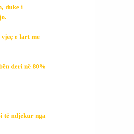
m, duke i 
jo.
vjeç e lart me 
rbën deri në 80% 
i të ndjekur nga 