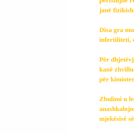
përfshijnë r
janë fizikis
Disa gra mun
infertilitet
Për dhjetëvj
kanë zhvillu
për kimioter
Zbulimi u le
anashkalojnë
mjekësisë së