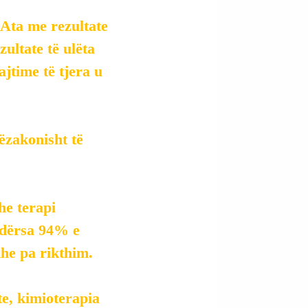
 Ata me rezultate 
ultate të ulëta 
time të tjera u 
ëzakonisht të 
he terapi 
 ndërsa 94% e 
dhe pa rikthim.
te, kimioterapia 