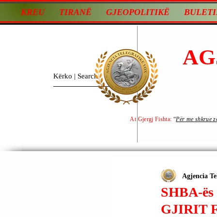
KREU
TIRANË
GJEOPOLITIKË
BULETI
AG
At Gjergj Fishta:
“
Për me shkrue zot
Agjencia Te
SHBA-ës
GJIRIT 