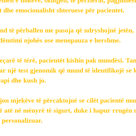
ënien e flokëve, skuqjen, të përzierat, pagjumës
ht dhe emocionalisht shteruese për pacientet.
d të përballen me pasoja që ndryshojnë jetën, të
i, dëmtimi njohës ose menopauza e hershme.
eçarë të tërë, pacientët kishin pak mundësi. Tan
ar një test gjenomik që mund të identifikojë se 
api dhe kush jo.
jon mjekëve të përcaktojnë se cilët pacientë mu
 atë në mënyrë të sigurt, duke i hapur rrugën n
 personalizuar.