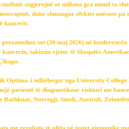
e studimit sugjerojnë se miliona gra mund ta s
mioterapinë, duke shmangur efektet anësore pa r
së kancerit.
të prezantohen sot (30 maj 2026) në konferencën
 kancerin, takimin vjetor të Shoqatës Amerikan
Çikago.
nik Optima, i udhëhequr nga University College
ijë pacientë të diagnostikuar rishtazi me kancer
e Bashkuar, Norvegji, Suedi, Australi, Zelandën
 ata me rezultate të ulëta në testet gjenomike m