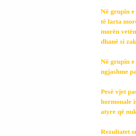
Në grupin e 
të larta mor
morën vetëm
dhanë si zak
Në grupin e 
ngjashme pa
Pesë vjet pa
hormonale is
atyre që nuk
Rezultatet s