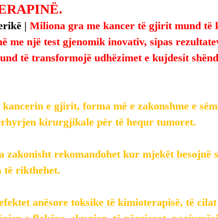
ERAPINË.
rikë | 
Miliona gra me kancer të gjirit mund të 
ë me një test gjenomik inovativ, sipas rezultate
mund të transformojë udhëzimet e kujdesit shën
 kancerin e gjirit, forma më e zakonshme e sëm
rhyrjen kirurgjikale për të hequr tumoret.
a zakonisht rekomandohet kur mjekët besojnë se
të rikthehet.
efektet anësore toksike të kimioterapisë, të cila