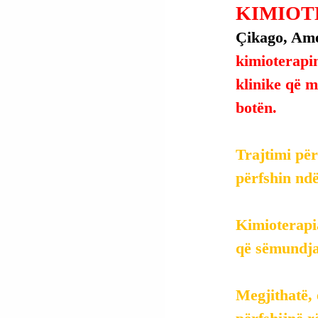
KIMIOT
Çikago, Ame
kimioterapin
klinike që 
botën.
Trajtimi për
përfshin ndë
Kimioterapi
që sëmundja 
Megjithatë, 