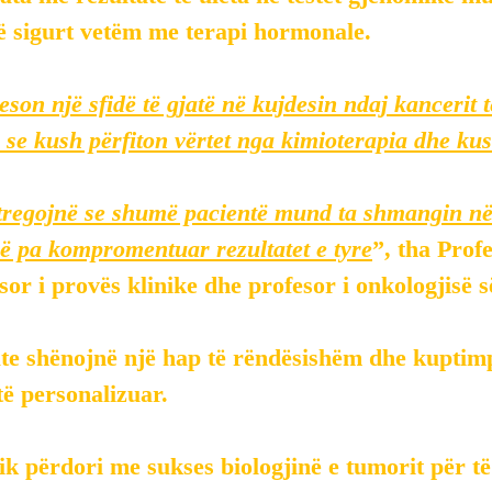
ë sigurt vetëm me terapi hormonale.
son një sfidë të gjatë në kujdesin ndaj kancerit të
n se kush përfiton vërtet nga kimioterapia dhe kus
 tregojnë se shumë pacientë mund ta shmangin në
ë pa kompromentuar rezultatet e tyre
”, tha Prof
sor i provës klinike dhe profesor i onkologjisë s
te shënojnë një hap të rëndësishëm dhe kuptimp
të personalizuar.
ik përdori me sukses biologjinë e tumorit për t