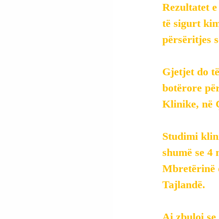
Rezultatet 
të sigurt ki
përsëritjes 
Gjetjet do 
botërore për
Klinike, në 
Studimi kli
shumë se 4 m
Mbretërinë 
Tajlandë.
Ai
 zbuloi se