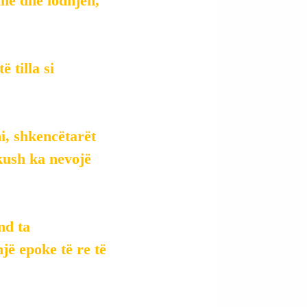
inë dhe lodhjen, 
 tilla si 
i, shkencëtarët 
kush ka nevojë 
nd ta 
jë epoke të re të 