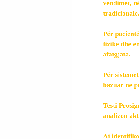
vendimet, në
tradicionale
Për pacientë
fizike dhe e
afatgjata.
Për sistemet
bazuar në p
Testi Prosig
analizon akt
Ai
 identifik