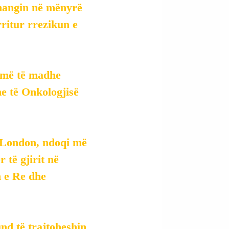
hmangin në mënyrë 
ritur rrezikun e 
 më të madhe 
e të Onkologjisë 
 London, ndoqi më 
 të gjirit në 
 e Re dhe 
und të trajtoheshin 