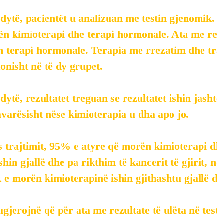
dytë, pacientët u analizuan me testin gjenomik.
ën kimioterapi dhe terapi hormonale. Ata me rez
 terapi hormonale. Terapia me rrezatim dhe traj
onisht në të dy grupet.
dytë, rezultatet treguan se rezultatet ishin jasht
varësisht nëse kimioterapia u dha apo jo.
s trajtimit, 95% e atyre që morën kimioterapi d
hin gjallë dhe pa rikthim të kancerit të gjirit,
 e morën kimioterapinë ishin gjithashtu gjallë 
ugjerojnë që për ata me rezultate të ulëta në tes