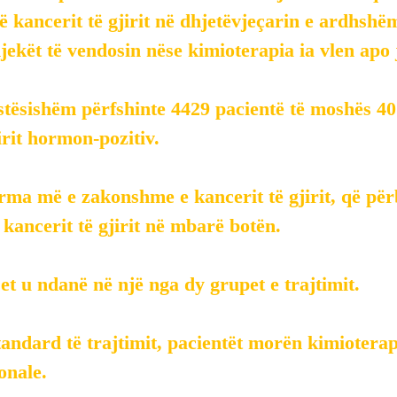
së kancerit të gjirit në dhjetëvjeçarin e ardhshë
kët të vendosin nëse kimioterapia ia vlen apo 
stësishëm përfshinte 4429 pacientë të moshës 40 
irit hormon-pozitiv.
rma më e zakonshme e kancerit të gjirit, që pë
ë kancerit të gjirit në mbarë botën.
t u ndanë në një nga dy grupet e trajtimit.
andard të trajtimit, pacientët morën kimioterap
onale.