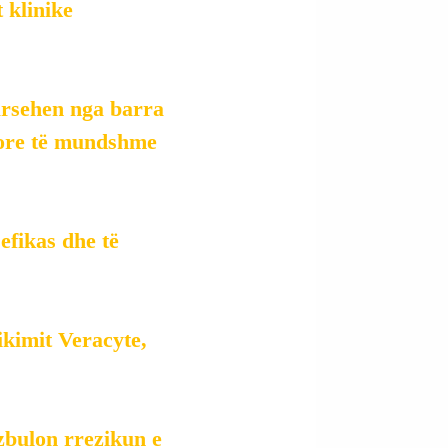
 klinike 
ursehen nga barra 
ësore të mundshme 
efikas dhe të 
ikimit Veracyte, 
zbulon rrezikun e 