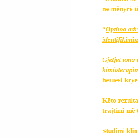
në mënyrë t
“
Optima adre
identifikimi
Gjetjet tona
kimioterapin
hetuesi krye
Këto rezulta
trajtimi më 
Studimi klin