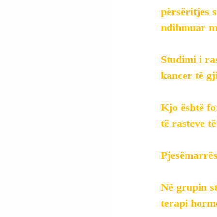
përsëritjes 
ndihmuar mje
Studimi i ra
kancer të gj
Kjo është fo
të rasteve t
Pjesëmarrëse
Në grupin st
terapi horm