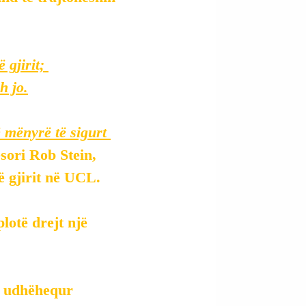
 gjirit; 
h jo.
 mënyrë të sigurt 
esori Rob Stein, 
ë gjirit në UCL.
lotë drejt një 
ë udhëhequr 