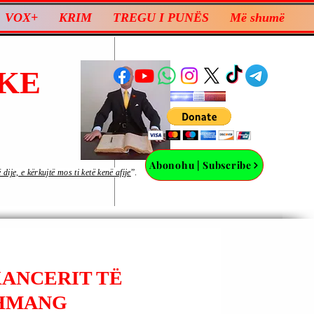
VOX+
KRIM
TREGU I PUNËS
Më shumë
KE
Abonohu | Subscribe
ije, e kërkujtë mos ti ketë kenë afije
”.
 KANCERIT TË
SHMANG